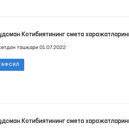
удсман Котибиятининг смета харажатларин
арилиши тўғрисида Ҳисобот 2022 йил 2-чо
етдан ташқари 01.07.2022
ТАФСИЛ
удсман Котибиятининг смета харажатларин