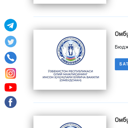
Омб
баж
Бюдж
БА
Омб