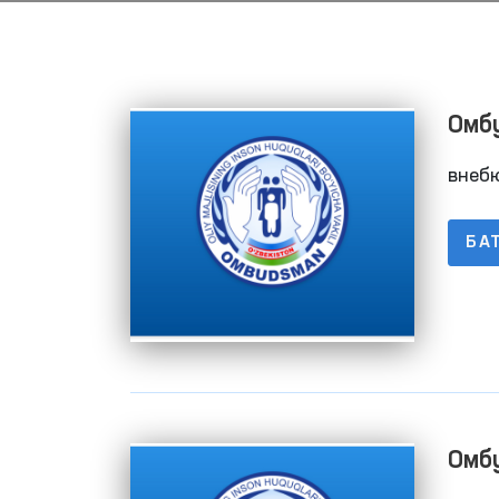
Омб
баж
внеб
БА
Ижтимоий тармоқларда
аёллар ва болаларга
нисбатан зўравонликка
Давоми
қарши курашиш
Омб
механизмлари
баж