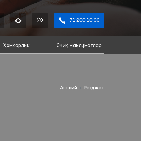
ЎЗ
71 200 10 96
Ҳамкорлик
Очиқ маълумотлар
Aсосий
Бюджет