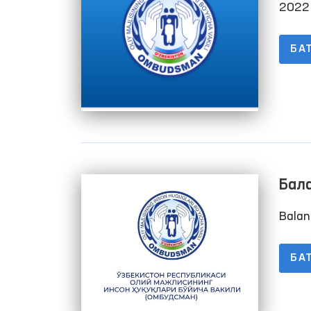
2022
БА
Balan
БА