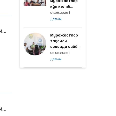
мурожаатлар
кўп келиб
тушаётган
04.08.2026
|
ҳудудлар
Давоми
билан
манзилли
и
ишлаш йўлга
Мурожаатлар
рак
қўйилди
таҳлили
асосида сайёр
қабул
06.08.2026
|
ўтказиладиган
Давоми
маҳаллалар
танланмоқда
и