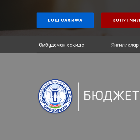
БОШ САҲИФА
ҚОНУНЧИЛ
Омбудсман ҳақида
Янгиликлар
БЮДЖЕТ