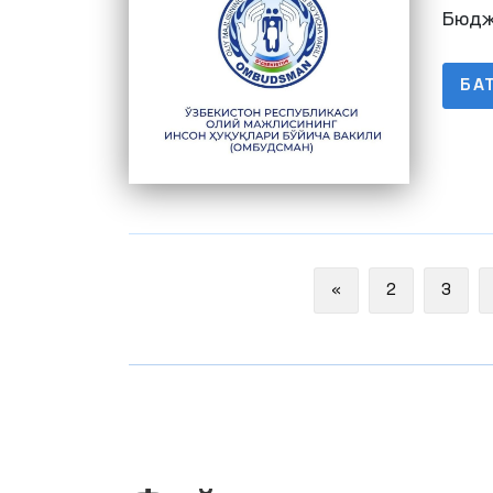
баж
Бюдж
БА
Previous
«
2
3