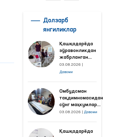
Долзарб
янгиликлар
Қашқадарёда
зўравонликдан
жабрланган
аёлнинг ҳолати
03.08.2026
|
Омбудсман
Давоми
томонидан
ўрганилди
Омбудсман
тақдимномасидан
сўнг маҳкумлар
меҳнат қилаётган
03.08.2026
|
Давоми
объектлардаги
шароитлар
Қашқадарёда
яхшиланди