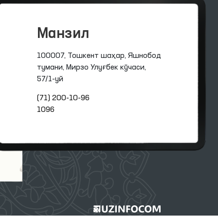
Манзил
100007, Тошкент шаҳар, Яшнобод
тумани, Мирзо Улуғбек кўчаси,
57/1-уй
(71) 200-10-96
1096