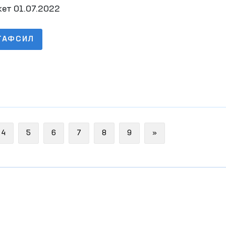
арилиши тўғрисида Ҳисобот 2022 йил 2-чо
ет 01.07.2022
ТАФСИЛ
Next
4
5
6
7
8
9
»