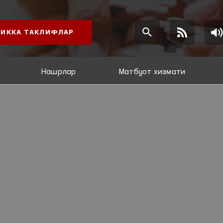
ИККА ТАКЛИФЛАР
Нашрлар
Матбуот хизмати