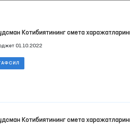
удсман Котибиятининг смета харажатларин
арилиши тўғрисида Ҳисобот 2022 йил 3-чо
юджет 01.10.2022
ТАФСИЛ
Омбудсманнинг бир куни
“Омбудсман соати”: и
ҳуқуқлари бўйича
интерактив дарслар
Давоми
Давоми
ўтказилмоқда
удсман Котибиятининг смета харажатларин
арилиши тўғрисида Ҳисобот 2022 йил 3-чо