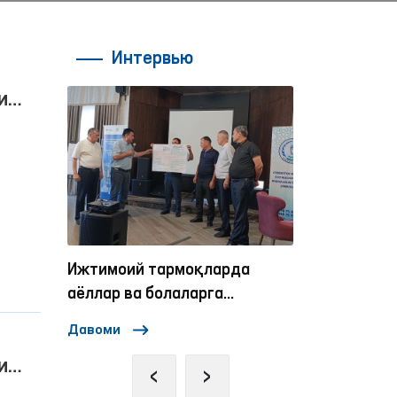
Интервью
и
рак
нсон
Ижтимоий тармоқларда
Омбудсманни
аёллар ва болаларга
нисбатан зўравонликка
Давоми
Давоми
қарши курашиш
и
механизмлари
‹
›
рак