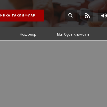
ИККА ТАКЛИФЛАР
Нашрлар
Матбуот хизмати