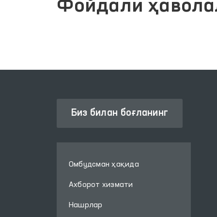
Фойдали ҳавола
Биз билан боғланинг
Омбудсман ҳақида
Ахборот хизмати
Нашрлар