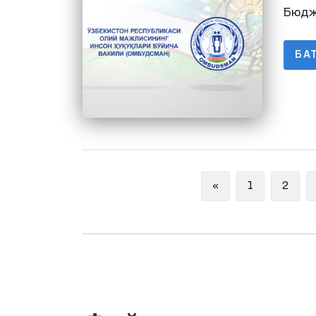
баж
Бюдж
БА
Previous
«
1
2