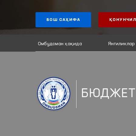
БОШ САҲИФА
ҚОНУНЧИЛ
Омбудсман ҳақида
Янгиликлар
БЮДЖЕТ