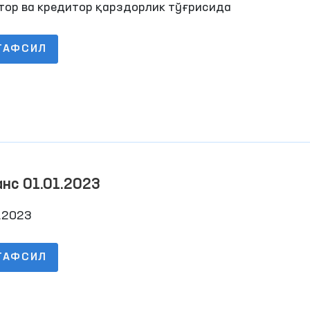
тор ва кредитор қарздорлик тўғрисида
лумот
ТАФСИЛ
нс 01.01.2023
.2023
ТАФСИЛ