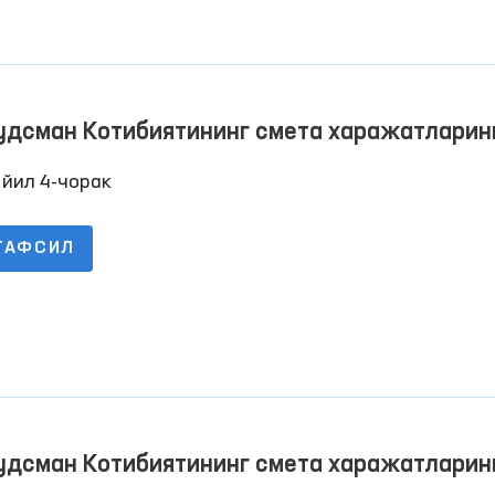
удсман Котибиятининг смета харажатларин
арилиши тўғрисида Ҳисобот 2022 йил 4-чо
йил 4-чорак
ТАФСИЛ
удсман Котибиятининг смета харажатларин