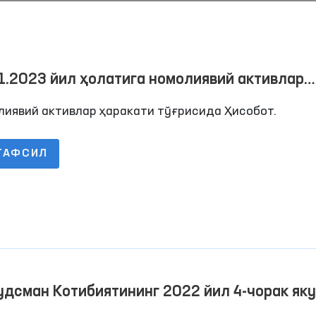
1.2023 йил ҳолатига номолиявий активлар
кати тўғрисида Ҳисобот.
лиявий активлар ҳаракати тўғрисида Ҳисобот.
ТАФСИЛ
дсман Котибиятининг 2022 йил 4-чорак як
ча дебитор ва кредитор қарздорлик тўғри