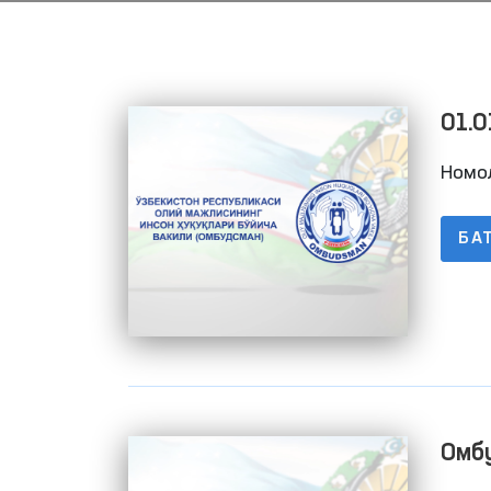
01.0
ҳара
Номо
БА
Омбу
бўйи