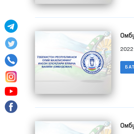
Омб
баж
2022 
БА
Омб