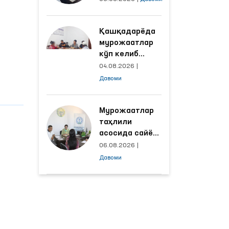
объектлардаги
шароитлар
Қашқадарёда
яхшиланди
мурожаатлар
кўп келиб
тушаётган
04.08.2026
|
ҳудудлар
Давоми
билан
манзилли
ишлаш йўлга
Мурожаатлар
қўйилди
таҳлили
асосида сайёр
қабул
06.08.2026
|
ўтказиладиган
Давоми
маҳаллалар
танланмоқда