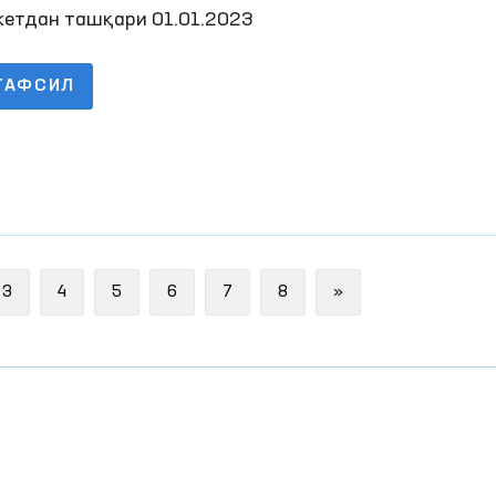
арилиши тўғрисида Ҳисобот 2022 йил 4-чо
етдан ташқари 01.01.2023
ТАФСИЛ
Next
3
4
5
6
7
8
»