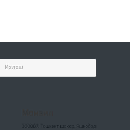
Манзил
100007, Тошкент шаҳар, Яшнобод