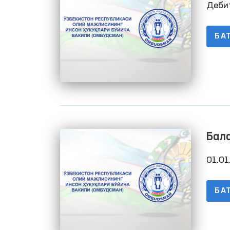
Деби
Маъ
БА
Бала
01.01
БА