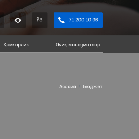
ЎЗ
71 200 10 96
Ҳамкорлик
Очиқ маълумотлар
Aсосий
Бюджет