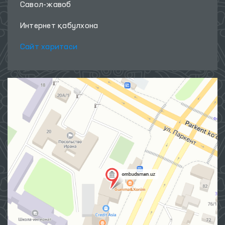
Савол-жавоб
Интернет қабулхона
Сайт харитаси