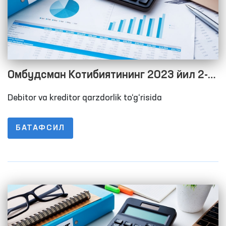
Омбудсман Котибиятининг 2023 йил 2-
чорак якуни бўйича дебитор ва кредитор
Debitor va kreditor qarzdorlik to‘g‘risida
қарздорлик тўғрисида Маълумот
БАТАФСИЛ