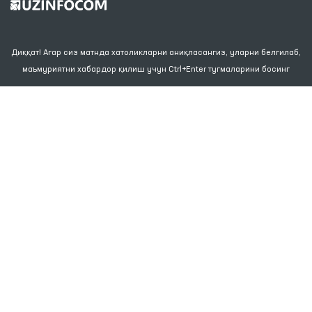
Диққат! Агар сиз матнда хатоликларни аниқласангиз, уларни белгилаб,
маъмуриятни хабардор қилиш учун Ctrl+Enter тугмаларини босинг