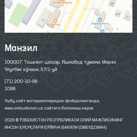
Манзил
100007, Тошкент шаҳар, Яшнобод тумани, Мирзо
Улуғбек кўчаси, 57/1-уй
(71) 200-10-96
1096
Ушбу сайт материалларидан фойдаланганда,
www.ombudsman.uz
сайтига боғланиш керак
2026 © ЎЗБЕКИСТОН РЕСПУБЛИКАСИ ОЛИЙ МАЖЛИСИНИНГ
ИНСОН ҲУҚУҚЛАРИ БЎЙИЧА ВАКИЛИ (ОМБУДСМАН)