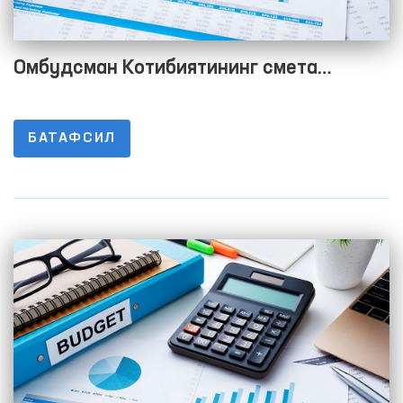
Омбудсман Котибиятининг смета
харажатларини бажарилиши тўғрисида
Ҳисобот 2023 йил 2-чорак
БАТАФСИЛ