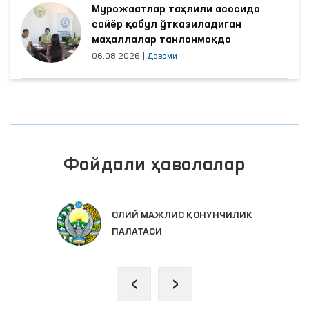
Мурожаатлар таҳлили асосида
сайёр қабул ўтказиладиган
маҳаллалар танланмоқда
06.08.2026
|
Давоми
Фойдали ҳаволалар
ОЛИЙ МАЖЛИС ҚОНУНЧИЛИК
ПАЛАТАСИ
‹
›