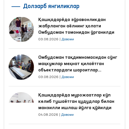
Долзарб янгиликлар
Қашқадарёда зўравонликдан
жабрланган аёлнинг ҳолати
Омбудсман томонидан ўрганилди
03.08.2026
|
Давоми
Омбудсман тақдимномасидан сўнг
маҳкумлар меҳнат қилаётган
объектлардаги шароитлар
яхшиланди
03.08.2026
|
Давоми
Қашқадарёда мурожаатлар кўп
келиб тушаётган ҳудудлар билан
манзилли ишлаш йўлга қўйилди
04.08.2026
|
Давоми