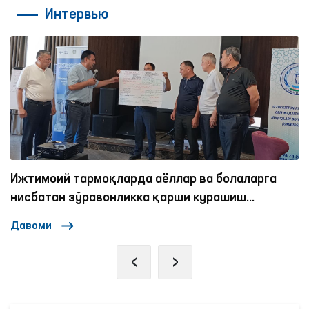
Интервью
Ижтимоий тармоқларда аёллар ва болаларга
нисбатан зўравонликка қарши курашиш
механизмлари
Давоми
‹
›