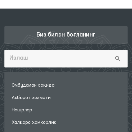
Биз билан боғланинг
Омбудсман ҳақида
Ахборот хизмати
Нашрлар
Халқаро ҳамкорлик