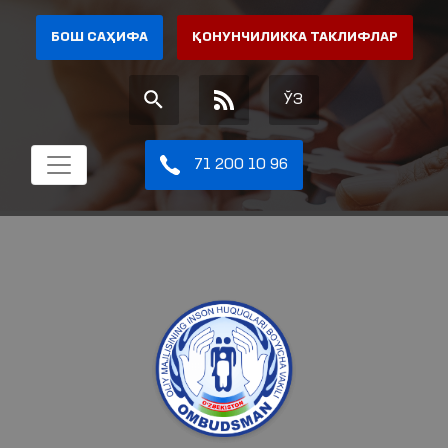
БОШ САҲИФА
ҚОНУНЧИЛИККА ТАКЛИФЛАР
ЎЗ
71 200 10 96