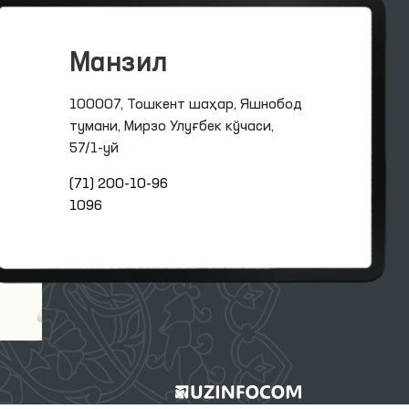
Манзил
100007, Тошкент шаҳар, Яшнобод
тумани, Мирзо Улуғбек кўчаси,
57/1-уй
(71) 200-10-96
1096