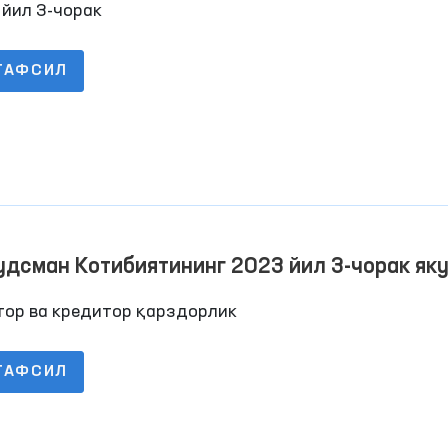
 йил 3-чорак
ТАФСИЛ
дсман Котибиятининг 2023 йил 3-чорак як
ча дебитор ва кредитор қарздорлик тўғри
тор ва кредитор қарздорлик
лумот
ТАФСИЛ