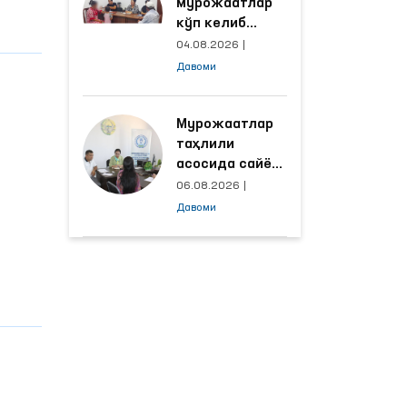
мурожаатлар
кўп келиб
тушаётган
04.08.2026
|
ҳудудлар
Давоми
билан
манзилли
ишлаш йўлга
Мурожаатлар
қўйилди
таҳлили
асосида сайёр
қабул
06.08.2026
|
ўтказиладиган
Давоми
маҳаллалар
танланмоқда