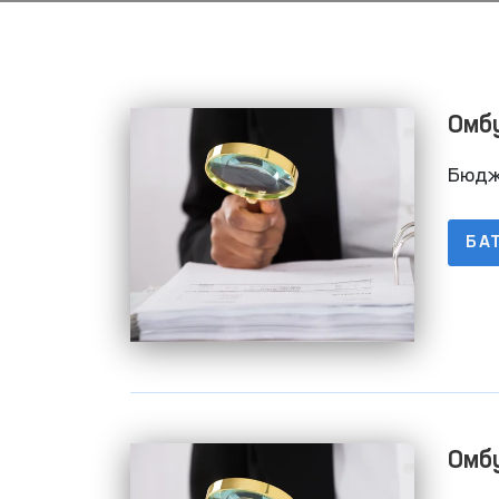
Омб
баж
Бюдж
БА
Ижтимоий тармоқларда
аёллар ва болаларга
нисбатан зўравонликка
Давоми
қарши курашиш
Омб
механизмлари
баж