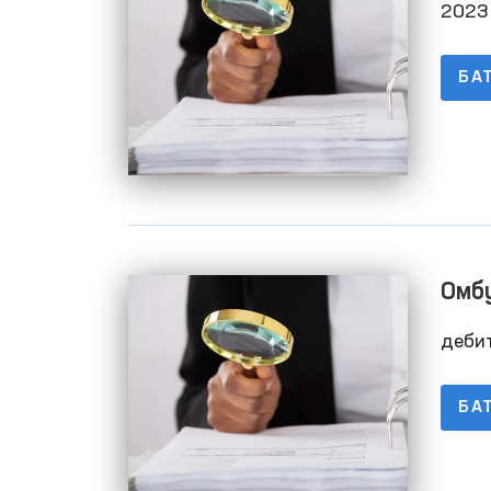
2023
БА
Омбу
бўйи
деби
Маъ
БА