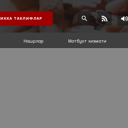
ИККА ТАКЛИФЛАР
Нашрлар
Матбуот хизмати