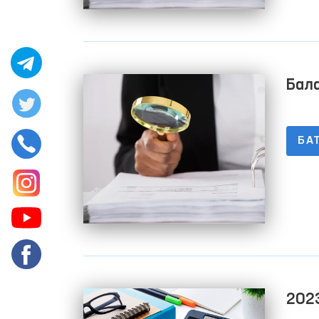
Бала
БА
2023