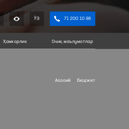
ЎЗ
71 200 10 96
Ҳамкорлик
Очиқ маълумотлар
Aсосий
Бюджет