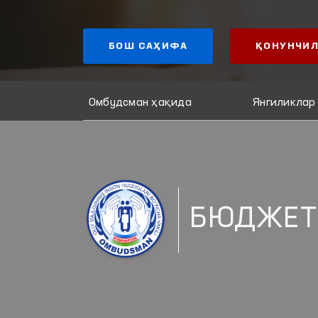
БОШ САҲИФА
ҚОНУНЧИЛ
Омбудсман ҳақида
Янгиликлар
БЮДЖЕТ