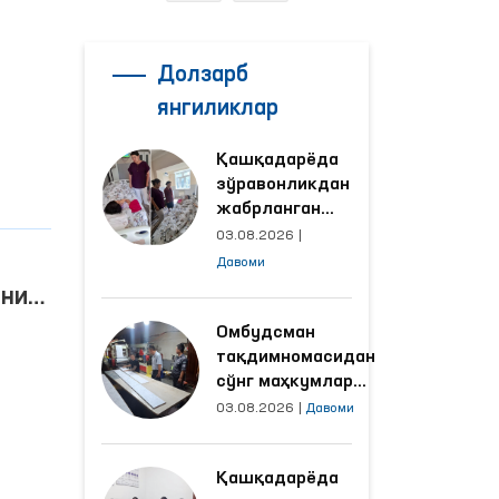
Долзарб
янгиликлар
Қашқадарёда
зўравонликдан
жабрланган
аёлнинг ҳолати
03.08.2026
|
Омбудсман
Давоми
томонидан
уни
ўрганилди
сида
Омбудсман
тақдимномасидан
сўнг маҳкумлар
меҳнат қилаётган
03.08.2026
|
Давоми
объектлардаги
шароитлар
Қашқадарёда
яхшиланди