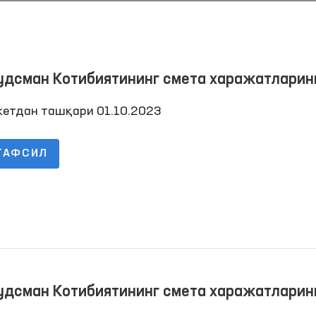
удсман Котибиятининг смета харажатларин
арилиши тўғрисида Ҳисобот 2023 йил 3-чо
етдан ташқари 01.10.2023
ТАФСИЛ
Омбудсманнинг бир куни
“Омбудсман соати”: и
ҳуқуқлари бўйича
интерактив дарслар
Давоми
Давоми
ўтказилмоқда
удсман Котибиятининг смета харажатларин
арилиши тўғрисида Ҳисобот 2023 йил 3-чо