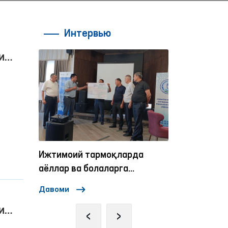
Интервью
и
рак
нсон
Ижтимоий тармоқларда
Омбудсманни
аёллар ва болаларга
нисбатан зўравонликка
Давоми
Давоми
қарши курашиш
и
механизмлари
‹
›
рак