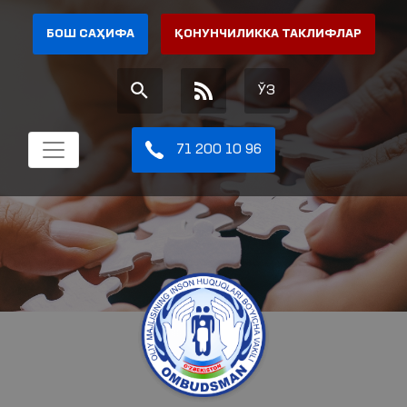
БОШ САҲИФА
ҚОНУНЧИЛИККА ТАКЛИФЛАР
ЎЗ
71 200 10 96