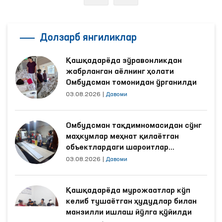
Долзарб янгиликлар
Қашқадарёда зўравонликдан
жабрланган аёлнинг ҳолати
Омбудсман томонидан ўрганилди
03.08.2026
|
Давоми
Омбудсман тақдимномасидан сўнг
маҳкумлар меҳнат қилаётган
объектлардаги шароитлар
яхшиланди
03.08.2026
|
Давоми
Қашқадарёда мурожаатлар кўп
келиб тушаётган ҳудудлар билан
манзилли ишлаш йўлга қўйилди