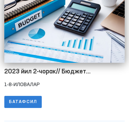
2023 йил 2-чорак// Бюджет
жараёнининг очиқлигини таъминлаш
1-8-ИЛОВАЛАР
мақсадида расмий веб-сайтида
маълумотларни жойлаштириш тартиби
БАТАФСИЛ
тўғрисидаги низомнинг 1-8-ИЛОВАЛАРИ