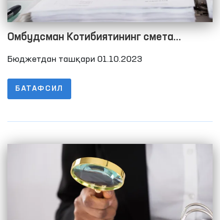
Омбудсман Котибиятининг смета
харажатларини бажарилиши тўғрисида
Бюджетдан ташқари 01.10.2023
Ҳисобот 2023 йил 3-чорак
БАТАФСИЛ