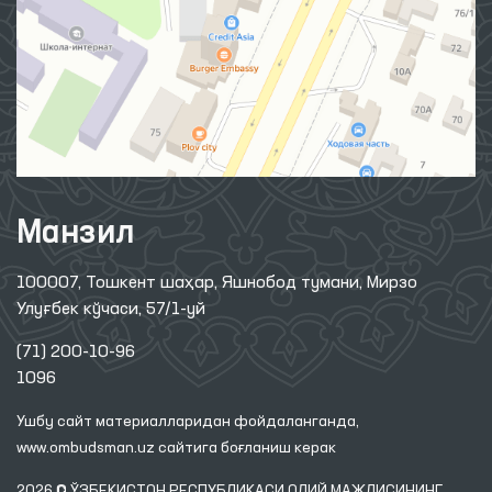
Манзил
100007, Тошкент шаҳар, Яшнобод тумани, Мирзо
Улуғбек кўчаси, 57/1-уй
(71) 200-10-96
1096
Ушбу сайт материалларидан фойдаланганда,
www.ombudsman.uz
сайтига боғланиш керак
2026 © ЎЗБЕКИСТОН РЕСПУБЛИКАСИ ОЛИЙ МАЖЛИСИНИНГ