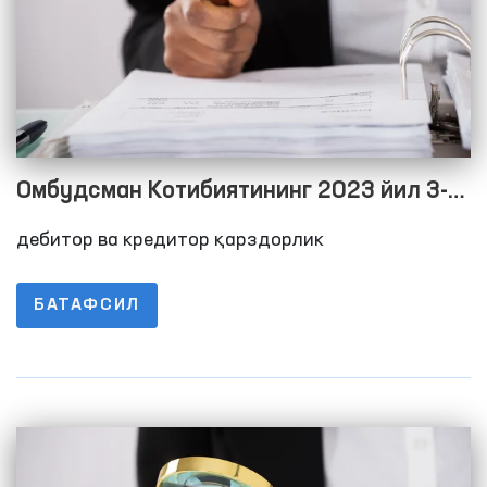
Омбудсман Котибиятининг 2023 йил 3-
чорак якуни бўйича дебитор ва кредитор
дебитор ва кредитор қарздорлик
қарздорлик тўғрисида Маълумот
БАТАФСИЛ