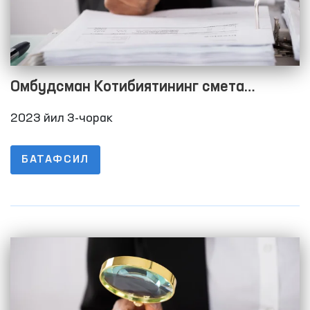
Омбудсман Котибиятининг смета
харажатларини бажарилиши тўғрисида
2023 йил 3-чорак
Ҳисобот 2023 йил 3-чорак
БАТАФСИЛ