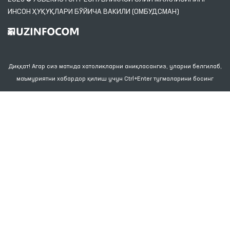
ИНСОН ҲУҚУҚЛАРИ БЎЙИЧА ВАКИЛИ (ОМБУДСМАН)
Диққат! Агар сиз матнда хатоликларни аниқласангиз, уларни белгилаб,
маъмуриятни хабардор қилиш учун Ctrl+Enter тугмаларини босинг