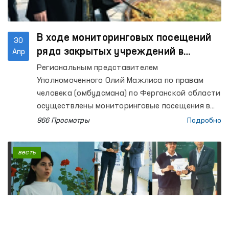
В ходе мониторинговых посещений
30
ряда закрытых учреждений в
Апр
Ферганской области выявлены ряд
Региональным представителем
недостатков – Омбудсман
Уполномоченного Олий Мажлиса по правам
человека (омбудсмана) по Ферганской области
осуществлены мониторинговые посещения в
Центр социальной и правовой помощи
966 Просмотры
Подробно
несовершеннолетним УВД Ферганской
области, Центр реабилитации для лиц без
весть
определённого места жительства (РИЭМ УВД
области), Специальный приёмник для лиц,
подвергнутых административному аресту УВД
области (Специальный приемник); изоляторы
временного содержания (ИВС) УВД городов
Ферганы и Коканда, Узбекистанского,