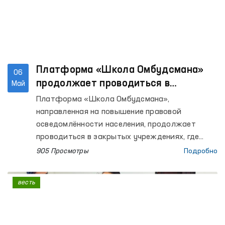
Платформа «Школа Омбудсмана»
06
продолжает проводиться в
Май
закрытых учреждениях, где
Платформа «Школа Омбудсмана»,
содержатся лица с ограниченной
направленная на повышение правовой
свободой передвижения
осведомлённости населения, продолжает
проводиться в закрытых учреждениях, где
содержатся лица с ограниченной свободой
905 Просмотры
Подробно
передвижения.
весть