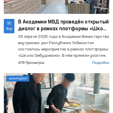
В Академии МВД проведён открытый
30
диалог в рамках платформы «Школа
Апр
Омбудсмана»
29 апреля 2026 года в Академии Министерства
внутренних дел Республики Узбекистан
состоялось мероприятие в рамках платформы
«Школа Омбудсмана». В нём приняли участие
представители института Уполномоченного
879 Просмотры
Подробно
Олий Мажлиса по правам человека
(омбудсмана), профессорско-
мониторинг
преподавательский состав Академии МВД,
слушатели и курсанты. Всего было охвачено
около 90 участников.