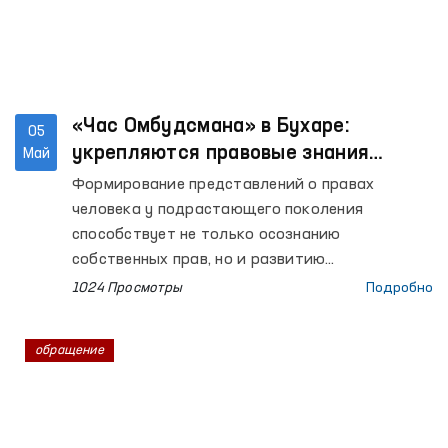
«Час Омбудсмана» в Бухаре:
05
укрепляются правовые знания
Май
учащихся
Формирование представлений о правах
человека у подрастающего поколения
способствует не только осознанию
собственных прав, но и развитию
уважительного отношения к правам
1024 Просмотры
Подробно
окружающих. В этих целях в
общеобразовательных учреждениях страны на
обращение
системной основе внедряются занятия «Час
Омбудсмана».