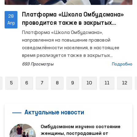
Платформа «Школа Омбудсмана»
28
проводится также в закрытых
Апр
учреждениях, где содержатся лица
Платформа «Школа Омбудсмана»,
с ограниченной свободой
направленная на повышение правовой
передвижения
осведомлённости населения, в настоящее
время реализуется также в закрытых
учреждениях, где содержатся лица с
693 Просмотры
Подробно
ограниченной свободой передвижения.
revious
5
6
7
8
9
10
11
12
Актуальные новости
Омбудсманом изучено состояние
женщины, пострадавшей от