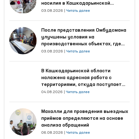
насилия в Кашкадарьинской
области
03.08.2026
|
Читать далее
После представления Омбудсмана
улучшены условия на
производственных объектах, где
трудятся осуждённые
03.08.2026
|
Читать далее
В Кашкадарьинской области
налажена адресная работа с
территориями, откуда поступает
наибольшее количество обращений
04.08.2026
|
Читать далее
Махалли для проведения выездных
приёмов определяются на основе
анализа обращений
06.08.2026
|
Читать далее