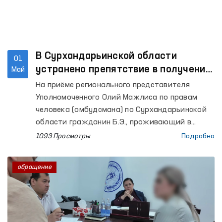
В Сурхандарьинской области
01
устранено препятствие в получении
Май
пособия по инвалидности при
На приёме регионального представителя
содействии Омбудсмана
Уполномоченного Олий Мажлиса по правам
человека (омбудсмана) по Сурхандарьинской
области гражданин Б.Э., проживающий в
Джаркурганском районе, обратился с
1093 Просмотры
Подробно
просьбой оказать практическую помощь в
продлении инвалидности его ребёнка и
обращение
получении пособия по инвалидности.