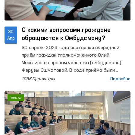
С какими вопросами граждане
30
обращаются к Омбудсману?
Апр
30 апреля 2026 года состоялся очередной
приём граждан Уполномоченного Олий
Мажлиса по правам человека (омбудсмана)
Ферузы Эшматовой. В ходе приёма были
выслушаны обращения более 40 граждан.
1036 Просмотры
Подробно
весть