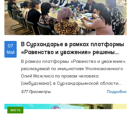
В Сурхандарье в рамках платформы
07
«Равенство и уважение» решены
Май
обращения женщин
В рамках платформы «Равенство и уважение»,
реализуемой по инициативе Уполномоченного
Олий Мажлиса по правам человека
(омбудсмана), в Сурхандарьинской области
проведён открытый диалог с женщинами,
577 Просмотры
Подробно
пострадавшими от насилия.
весть