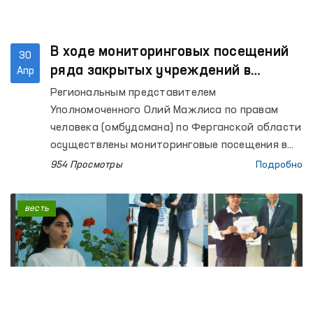
В ходе мониторинговых посещений
30
ряда закрытых учреждений в
Апр
Ферганской области выявлены ряд
Региональным представителем
недостатков – Омбудсман
Уполномоченного Олий Мажлиса по правам
человека (омбудсмана) по Ферганской области
осуществлены мониторинговые посещения в
Центр социальной и правовой помощи
954 Просмотры
Подробно
несовершеннолетним УВД Ферганской
области, Центр реабилитации для лиц без
весть
определённого места жительства (РИЭМ УВД
области), Специальный приёмник для лиц,
подвергнутых административному аресту УВД
области (Специальный приемник); изоляторы
временного содержания (ИВС) УВД городов
Ферганы и Коканда, Узбекистанского,