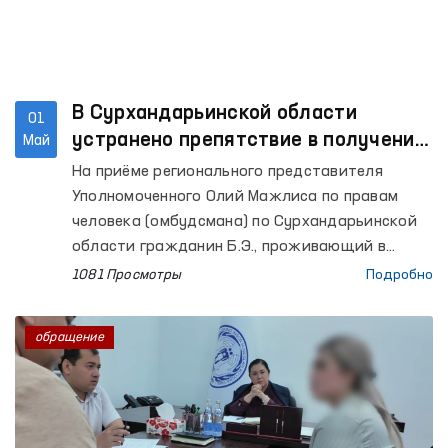
В Сурхандарьинской области
01
устранено препятствие в получении
Май
пособия по инвалидности при
На приёме регионального представителя
содействии Омбудсмана
Уполномоченного Олий Мажлиса по правам
человека (омбудсмана) по Сурхандарьинской
области гражданин Б.Э., проживающий в
Джаркурганском районе, обратился с
1081 Просмотры
Подробно
просьбой оказать практическую помощь в
продлении инвалидности его ребёнка и
обращение
получении пособия по инвалидности.