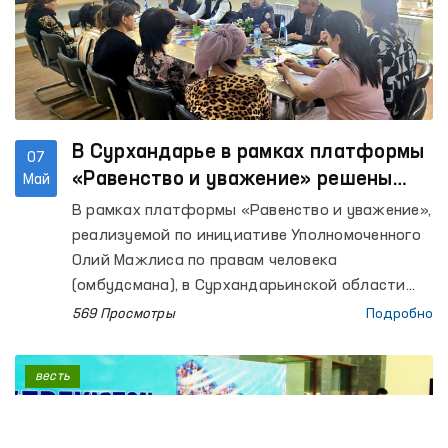
В Сурхандарье в рамках платформы
07
«Равенство и уважение» решены
Май
обращения женщин
В рамках платформы «Равенство и уважение»,
реализуемой по инициативе Уполномоченного
Олий Мажлиса по правам человека
(омбудсмана), в Сурхандарьинской области
проведён открытый диалог с женщинами,
569 Просмотры
Подробно
пострадавшими от насилия.
весть