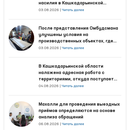
насилия в Кашкадарьинской
области
03.08.2026
|
Читать далее
После представления Омбудсмана
улучшены условия на
производственных объектах, где
трудятся осуждённые
03.08.2026
|
Читать далее
В Кашкадарьинской области
налажена адресная работа с
территориями, откуда поступает
наибольшее количество обращений
04.08.2026
|
Читать далее
Махалли для проведения выездных
приёмов определяются на основе
анализа обращений
06.08.2026
|
Читать далее