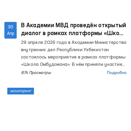
В Академии МВД проведён открытый
30
диалог в рамках платформы «Школа
Апр
Омбудсмана»
29 апреля 2026 года в Академии Министерства
внутренних дел Республики Узбекистан
состоялось мероприятие в рамках платформы
«Школа Омбудсмана». В нём приняли участие
представители института Уполномоченного
874 Просмотры
Подробно
Олий Мажлиса по правам человека
(омбудсмана), профессорско-
мониторинг
преподавательский состав Академии МВД,
слушатели и курсанты. Всего было охвачено
около 90 участников.