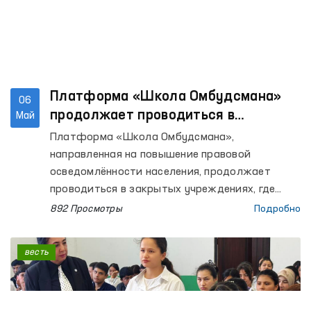
Платформа «Школа Омбудсмана»
06
продолжает проводиться в
Май
закрытых учреждениях, где
Платформа «Школа Омбудсмана»,
содержатся лица с ограниченной
направленная на повышение правовой
свободой передвижения
осведомлённости населения, продолжает
проводиться в закрытых учреждениях, где
содержатся лица с ограниченной свободой
892 Просмотры
Подробно
передвижения.
весть