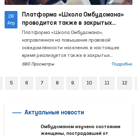
Платформа «Школа Омбудсмана»
28
проводится также в закрытых
Апр
учреждениях, где содержатся лица
Платформа «Школа Омбудсмана»,
с ограниченной свободой
направленная на повышение правовой
передвижения
осведомлённости населения, в настоящее
время реализуется также в закрытых
учреждениях, где содержатся лица с
680 Просмотры
Подробно
ограниченной свободой передвижения.
revious
5
6
7
8
9
10
11
12
Актуальные новости
Омбудсманом изучено состояние
женщины, пострадавшей от