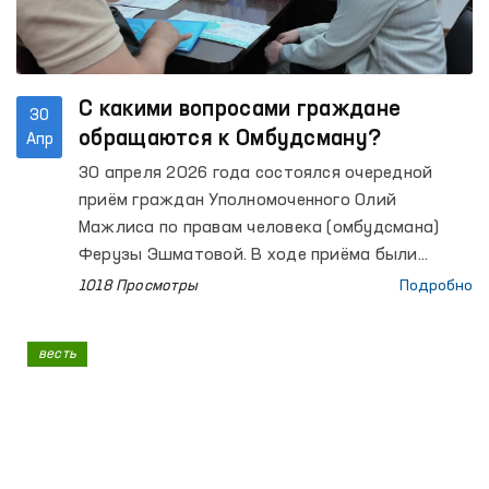
С какими вопросами граждане
30
обращаются к Омбудсману?
Апр
30 апреля 2026 года состоялся очередной
приём граждан Уполномоченного Олий
Мажлиса по правам человека (омбудсмана)
Ферузы Эшматовой. В ходе приёма были
выслушаны обращения более 40 граждан.
1018 Просмотры
Подробно
весть