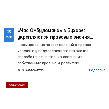
«Час Омбудсмана» в Бухаре:
05
укрепляются правовые знания
Май
учащихся
Формирование представлений о правах
человека у подрастающего поколения
способствует не только осознанию
собственных прав, но и развитию
уважительного отношения к правам
1010 Просмотры
Подробно
окружающих. В этих целях в
общеобразовательных учреждениях страны на
обращение
системной основе внедряются занятия «Час
Омбудсмана».