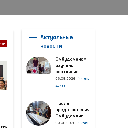
Актуальные
ние
новости
Омбудсманом
изучено
состояние
женщины,
03.08.2026
|
Читать
пострадавшей от
далее
насилия в
Кашкадарьинской
области
После
представления
Омбудсмана
улучшены
03.08.2026
|
Читать
на»