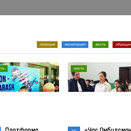
позиция
мониторинг
весть
обраще
сть
весть
Платформа
«Час Омбудсма