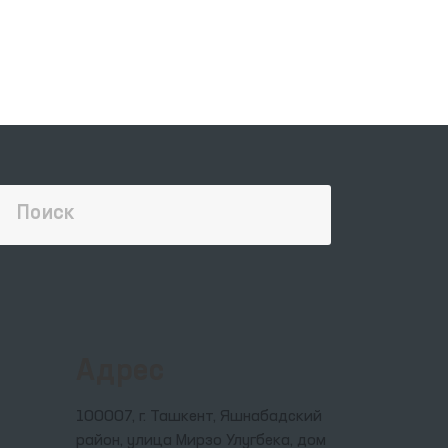
Адрес
100007, г. Ташкент, Яшнабадский
район, улица Мирзо Улугбека, дом