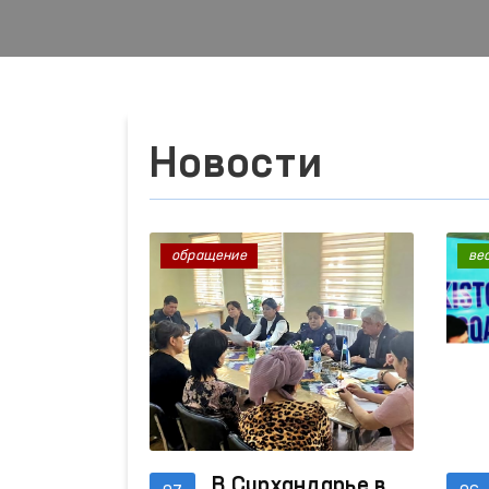
Новости
обращение
ве
В Сурхандарье в