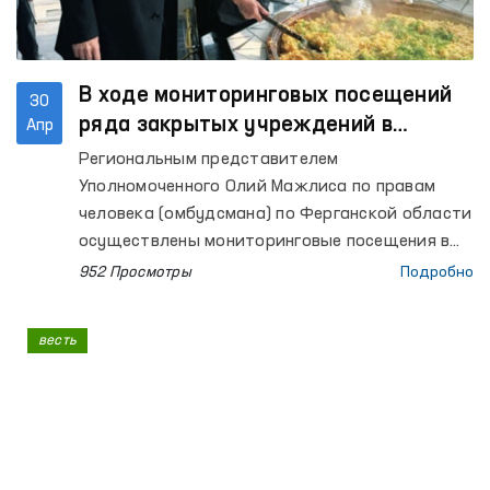
В ходе мониторинговых посещений
30
ряда закрытых учреждений в
Апр
Ферганской области выявлены ряд
Региональным представителем
недостатков – Омбудсман
Уполномоченного Олий Мажлиса по правам
человека (омбудсмана) по Ферганской области
осуществлены мониторинговые посещения в
Центр социальной и правовой помощи
952 Просмотры
Подробно
несовершеннолетним УВД Ферганской
области, Центр реабилитации для лиц без
весть
определённого места жительства (РИЭМ УВД
области), Специальный приёмник для лиц,
подвергнутых административному аресту УВД
области (Специальный приемник); изоляторы
временного содержания (ИВС) УВД городов
Ферганы и Коканда, Узбекистанского,