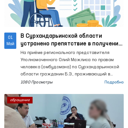
В Сурхандарьинской области
01
устранено препятствие в получении
Май
пособия по инвалидности при
На приёме регионального представителя
содействии Омбудсмана
Уполномоченного Олий Мажлиса по правам
человека (омбудсмана) по Сурхандарьинской
области гражданин Б.Э., проживающий в
Джаркурганском районе, обратился с
1080 Просмотры
Подробно
просьбой оказать практическую помощь в
продлении инвалидности его ребёнка и
обращение
получении пособия по инвалидности.