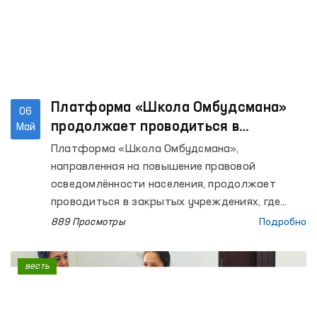
Платформа «Школа Омбудсмана»
06
продолжает проводиться в
Май
закрытых учреждениях, где
Платформа «Школа Омбудсмана»,
содержатся лица с ограниченной
направленная на повышение правовой
свободой передвижения
осведомлённости населения, продолжает
проводиться в закрытых учреждениях, где
содержатся лица с ограниченной свободой
889 Просмотры
Подробно
передвижения.
весть