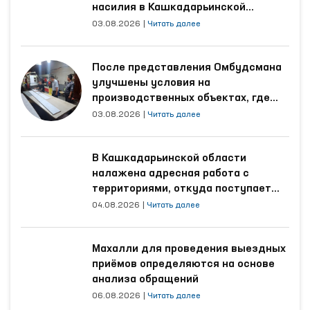
насилия в Кашкадарьинской
области
03.08.2026
|
Читать далее
После представления Омбудсмана
улучшены условия на
производственных объектах, где
трудятся осуждённые
03.08.2026
|
Читать далее
В Кашкадарьинской области
налажена адресная работа с
территориями, откуда поступает
наибольшее количество обращений
04.08.2026
|
Читать далее
Махалли для проведения выездных
приёмов определяются на основе
анализа обращений
06.08.2026
|
Читать далее