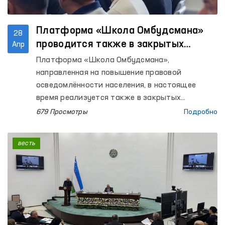
Платформа «Школа Омбудсмана»
28
проводится также в закрытых
Апр
учреждениях, где содержатся лица
Платформа «Школа Омбудсмана»,
с ограниченной свободой
направленная на повышение правовой
передвижения
осведомлённости населения, в настоящее
время реализуется также в закрытых
учреждениях, где содержатся лица с
679 Просмотры
Подробно
ограниченной свободой передвижения.
весть