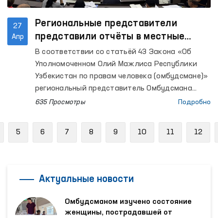
Региональные представители
27
представили отчёты в местные
Апр
Кенгаши о состоянии защиты прав
В соответствии со статьёй 43 Закона «Об
человека
Уполномоченном Олий Мажлиса Республики
Узбекистан по правам человека (омбудсмане)»
региональный представитель Омбудсмана
ежегодно, по согласованию с Омбудсманом,
635 Просмотры
Подробно
представляет отчёт о состоянии защиты прав,
свобод и законных интересов человека на
revious
5
6
7
8
9
10
11
12
соответствующей территории в Жокаргы
Кенес Республики Каракалпакстан, а также в
Кенгаши народных депутатов областей и
города Ташкента.
Актуальные новости
Омбудсманом изучено состояние
женщины, пострадавшей от