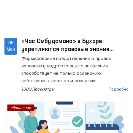
«Час Омбудсмана» в Бухаре:
05
укрепляются правовые знания
Май
учащихся
Формирование представлений о правах
человека у подрастающего поколения
способствует не только осознанию
собственных прав, но и развитию
уважительного отношения к правам
1009 Просмотры
Подробно
окружающих. В этих целях в
общеобразовательных учреждениях страны на
обращение
системной основе внедряются занятия «Час
Омбудсмана».