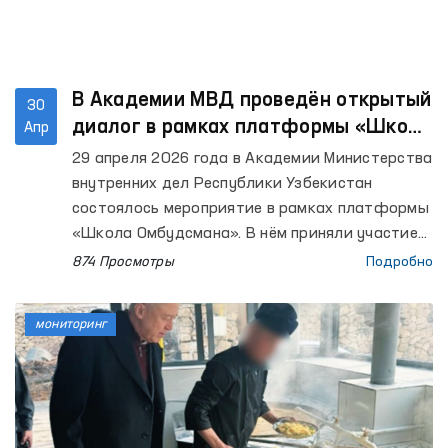
В Академии МВД проведён открытый
30
диалог в рамках платформы «Школа
Апр
Омбудсмана»
29 апреля 2026 года в Академии Министерства
внутренних дел Республики Узбекистан
состоялось мероприятие в рамках платформы
«Школа Омбудсмана». В нём приняли участие
представители института Уполномоченного
874 Просмотры
Подробно
Олий Мажлиса по правам человека
(омбудсмана), профессорско-
мониторинг
преподавательский состав Академии МВД,
слушатели и курсанты. Всего было охвачено
около 90 участников.