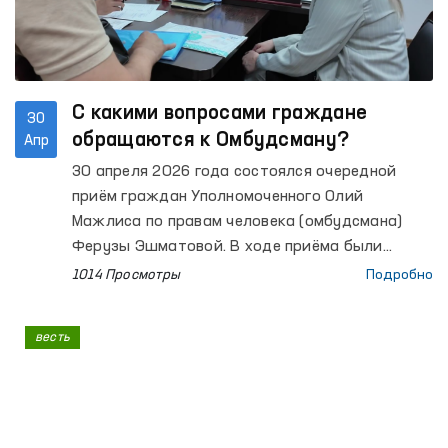
С какими вопросами граждане
30
обращаются к Омбудсману?
Апр
30 апреля 2026 года состоялся очередной
приём граждан Уполномоченного Олий
Мажлиса по правам человека (омбудсмана)
Ферузы Эшматовой. В ходе приёма были
выслушаны обращения более 40 граждан.
1014 Просмотры
Подробно
весть