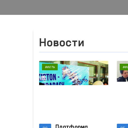
Новости
весть
ве
Платформа