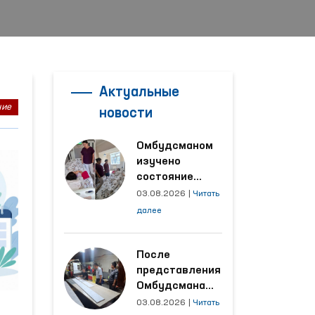
Актуальные
ние
новости
Омбудсманом
изучено
состояние
женщины,
03.08.2026
|
Читать
пострадавшей от
далее
насилия в
Кашкадарьинской
области
После
представления
Омбудсмана
улучшены
03.08.2026
|
Читать