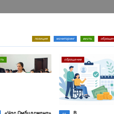
позиция
мониторинг
весть
обраще
сть
обращение
«Час Омбудсмана»
В