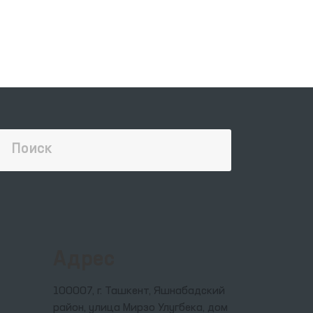
гы
он)
»
ий
й
й
Адрес
100007, г. Ташкент, Яшнабадский
район, улица Мирзо Улугбека, дом
ую