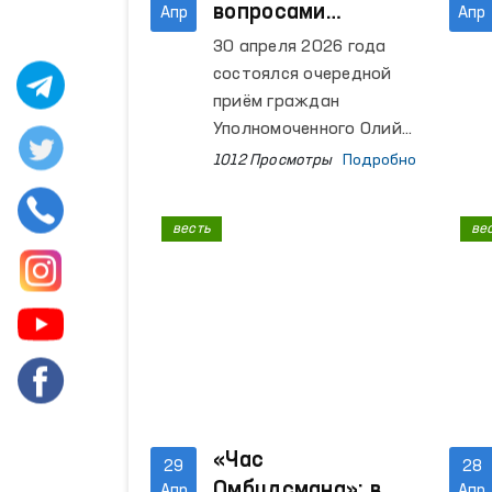
вопросами
Апр
Апр
граждане
30 апреля 2026 года
обращаются к
состоялся очередной
Омбудсману?
приём граждан
Уполномоченного Олий
Мажлиса по правам
1012 Просмотры
Подробно
человека (омбудсмана)
Ферузы Эшматовой. В
весть
ве
ходе приёма были
выслушаны обращения
более 40 граждан.
«Час
29
28
Омбудсмана»: в
Апр
Апр