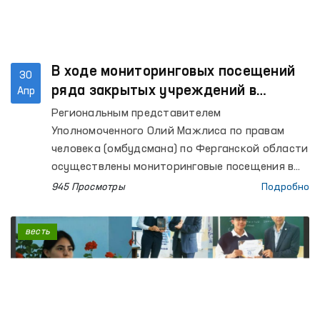
В ходе мониторинговых посещений
30
ряда закрытых учреждений в
Апр
Ферганской области выявлены ряд
Региональным представителем
недостатков – Омбудсман
Уполномоченного Олий Мажлиса по правам
человека (омбудсмана) по Ферганской области
осуществлены мониторинговые посещения в
Центр социальной и правовой помощи
945 Просмотры
Подробно
несовершеннолетним УВД Ферганской
области, Центр реабилитации для лиц без
весть
определённого места жительства (РИЭМ УВД
области), Специальный приёмник для лиц,
подвергнутых административному аресту УВД
области (Специальный приемник); изоляторы
временного содержания (ИВС) УВД городов