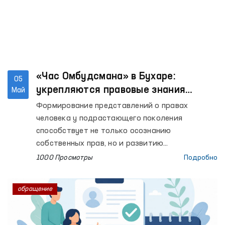
«Час Омбудсмана» в Бухаре:
05
укрепляются правовые знания
Май
учащихся
Формирование представлений о правах
человека у подрастающего поколения
способствует не только осознанию
собственных прав, но и развитию
уважительного отношения к правам
1000 Просмотры
Подробно
окружающих. В этих целях в
общеобразовательных учреждениях страны на
обращение
системной основе внедряются занятия «Час
Омбудсмана».