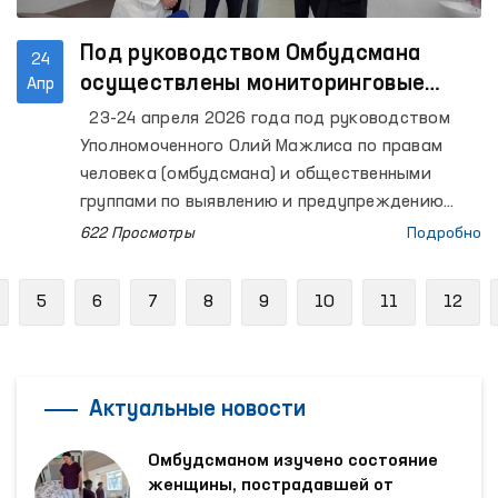
Под руководством Омбудсмана
24
осуществлены мониторинговые
Апр
визиты в ряд закрытые учреждения
23-24 апреля 2026 года под руководством
Республики Каракалпакстан.
Уполномоченного Олий Мажлиса по правам
человека (омбудсмана) и общественными
группами по выявлению и предупреждению
случаев пыток осуществлены мониторинговые
622 Просмотры
Подробно
визиты в места содержания лиц с
ограниченной свободой передвижения
revious
5
6
7
8
9
10
11
12
Республики Каракалпакстан. В процессе также
приняли участие представители средств
массовой информации.
Актуальные новости
Омбудсманом изучено состояние
женщины, пострадавшей от