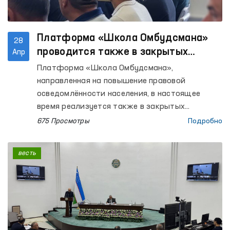
Платформа «Школа Омбудсмана»
28
проводится также в закрытых
Апр
учреждениях, где содержатся лица
Платформа «Школа Омбудсмана»,
с ограниченной свободой
направленная на повышение правовой
передвижения
осведомлённости населения, в настоящее
время реализуется также в закрытых
учреждениях, где содержатся лица с
675 Просмотры
Подробно
ограниченной свободой передвижения.
весть