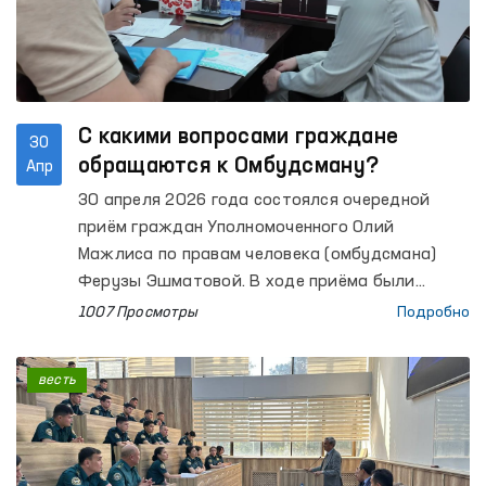
С какими вопросами граждане
30
обращаются к Омбудсману?
Апр
30 апреля 2026 года состоялся очередной
приём граждан Уполномоченного Олий
Мажлиса по правам человека (омбудсмана)
Ферузы Эшматовой. В ходе приёма были
выслушаны обращения более 40 граждан.
1007 Просмотры
Подробно
весть