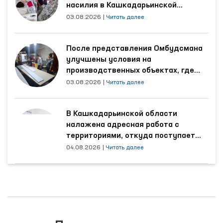
насилия в Кашкадарьинской
области
03.08.2026
|
Читать далее
После представления Омбудсмана
улучшены условия на
производственных объектах, где
трудятся осуждённые
03.08.2026
|
Читать далее
В Кашкадарьинской области
налажена адресная работа с
территориями, откуда поступает
наибольшее количество обращений
04.08.2026
|
Читать далее