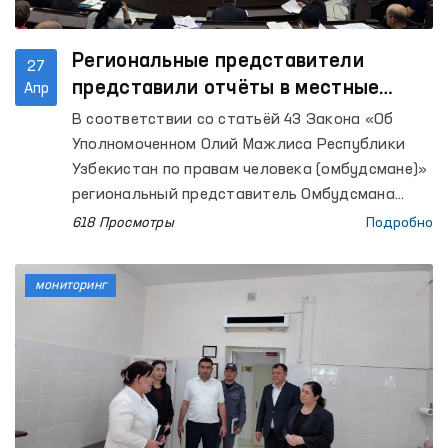
Региональные представители
27
представили отчёты в местные
Апр
Кенгаши о состоянии защиты прав
В соответствии со статьёй 43 Закона «Об
человека
Уполномоченном Олий Мажлиса Республики
Узбекистан по правам человека (омбудсмане)»
региональный представитель Омбудсмана
ежегодно, по согласованию с Омбудсманом,
618 Просмотры
Подробно
представляет отчёт о состоянии защиты прав,
свобод и законных интересов человека на
мониторинг
соответствующей территории в Жокаргы
Кенес Республики Каракалпакстан, а также в
Кенгаши народных депутатов областей и
города Ташкента.