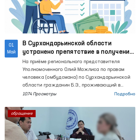
В Сурхандарьинской области
01
устранено препятствие в получении
Май
пособия по инвалидности при
На приёме регионального представителя
содействии Омбудсмана
Уполномоченного Олий Мажлиса по правам
человека (омбудсмана) по Сурхандарьинской
области гражданин Б.Э., проживающий в
Джаркурганском районе, обратился с
1074 Просмотры
Подробно
просьбой оказать практическую помощь в
продлении инвалидности его ребёнка и
обращение
получении пособия по инвалидности.