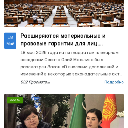
Расширяются материальные и
18
правовые гарантии для лиц,
Май
содержащихся в следственных
18 мая 2026 года на пятнадцатом пленарном
изоляторах
заседании Сената Олий Мажлиса был
рассмотрен Закон «О внесении дополнений и
изменений в некоторые законодательные акты
Республики Узбекистан».
532 Просмотры
Подробно
весть