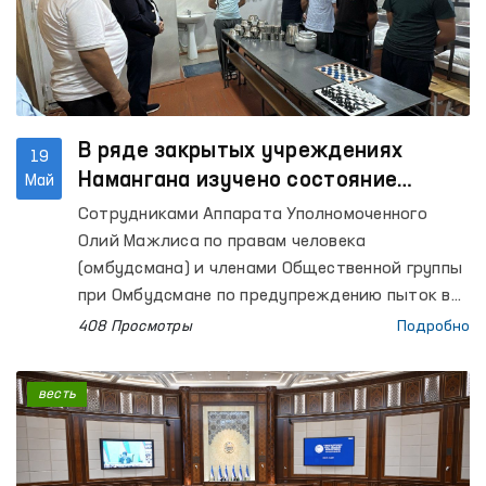
В ряде закрытых учреждениях
19
Намангана изучено состояние
Май
соблюдения прав человека
Сотрудниками Аппарата Уполномоченного
Олий Мажлиса по правам человека
(омбудсмана) и членами Общественной группы
при Омбудсмане по предупреждению пыток в
рамках национального превентивного
408 Просмотры
Подробно
механизма осуществлены мониторинговые
посещения ряда учреждений по содержанию
весть
лиц с ограниченной свободой передвижения в
Наманганской области.