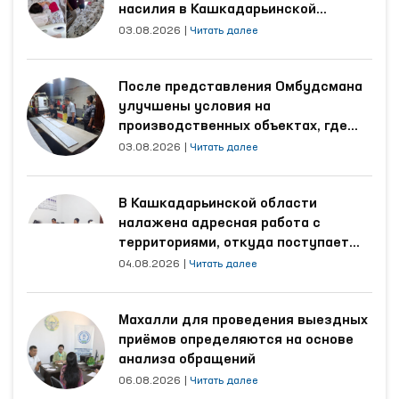
насилия в Кашкадарьинской
области
03.08.2026
|
Читать далее
После представления Омбудсмана
улучшены условия на
производственных объектах, где
трудятся осуждённые
03.08.2026
|
Читать далее
В Кашкадарьинской области
налажена адресная работа с
территориями, откуда поступает
наибольшее количество обращений
04.08.2026
|
Читать далее
Махалли для проведения выездных
приёмов определяются на основе
анализа обращений
06.08.2026
|
Читать далее