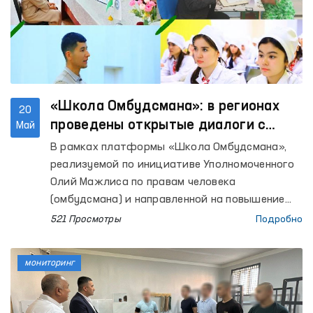
«Школа Омбудсмана»: в регионах
20
проведены открытые диалоги с
Май
населением
В рамках платформы «Школа Омбудсмана»,
реализуемой по инициативе Уполномоченного
Олий Мажлиса по правам человека
(омбудсмана) и направленной на повышение
правовой осведомлённости населения, в
521 Просмотры
Подробно
регионах продолжаются открытые диалоги с
гражданами.
мониторинг