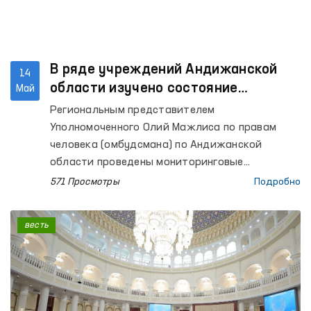
В ряде учреждений Андижанской
14
области изучено состояние
Май
соблюдения прав человека
Региональным представителем
Уполномоченного Олий Мажлиса по правам
человека (омбудсмана) по Андижанской
области проведены мониторинговые
посещения в изоляторы временного
571 Просмотры
Подробно
содержания УВД Кургантепинского и
Избасканского районов, а также города
весть
Андижана; следственный изолятор № 3;
межрайонный пункт оказания медицинской
помощи лицам, находящимся в состоянии
опьянения Кургантепинского района; детский
дом-интернат «Мурувват» для лиц с