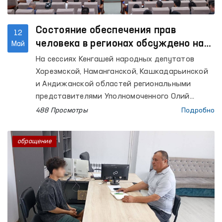
Состояние обеспечения прав
12
человека в регионах обсуждено на
Май
сессиях местных советов
На сессиях Кенгашей народных депутатов
Хорезмской, Наманганской, Кашкадарьинской
и Андижанской областей региональными
представителями Уполномоченного Олий
Мажлиса по правам человека (омбудсмана)
488 Просмотры
Подробно
были представлены доклады о состоянии
защиты прав, свобод и законных интересов
обращение
человека в соответствующих регионах.