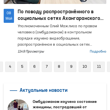
По поводу распространённого в
08
социальных сетях Ахангаранского
Май
видеобращения
Уполномоченным Олий Мажлиса по правам
человека (омбудсманом) в контрольном
порядке изучено видеобращение,
распространённое в социальных сетях
ситуации с А. Халиковым – сыном гражданки Е.
1149 Просмотры
Подробно
Халиковой, проживающей в городе Ахангаране
Ташкентской области.
Previous
4
5
6
7
8
9
10
11
Актуальные новости
Омбудсманом изучено состояние
женщины, пострадавшей от