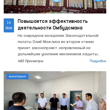
инвалидностью (Кургантепинский район),
мужской дом-интернат «Мурувват» для лиц с
инвалидностью «Бутакора» (Андижанский
район) и женский дом-интернат «Мурувват»
Повышается эффективность
14
для лиц с инвалидностью «Чуама»
деятельности Омбудсмана
Май
(Избасканский район); Республиканский
На очередном заседании Законодательной
специализированный научно-практический
палаты Олий Мажлиса во втором чтении
центр наркологии в Джалакудукском районе,
принят законопроект, направленный на
а также Специальный приёмник для лиц,
дальнейшее усиление механизмов защиты
подвергнутых административному аресту УВД
прав человека.
460 Просмотры
Подробно
Андижанской области (Специальный
приёмник).
мониторинг