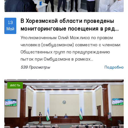
В Хорезмской области проведены
13
мониторинговые посещения в ряд
Май
закрытые учреждения
Уполномоченным Олий Мажлиса по правам
человека (омбудсманом) совместно с членами
Общественных групп по предупреждению
пыток при Омбудсмане в рамках
национального превентивного механизма
539 Просмотры
Подробно
проведены мониторинговые посещения в ряд
учреждений по содержанию лиц с
весть
ограниченной свободой передвижения
Хорезмской области.