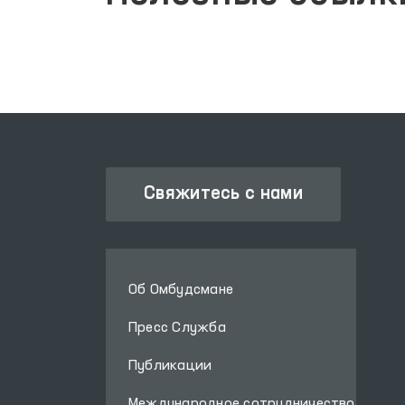
Хорезмской области.
Свяжитесь с нами
Об Омбудсмане
Пресс Служба
Публикации
Международное сотрудничество