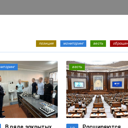
позиция
мониторинг
весть
обраще
ниторинг
весть
В ряде закрытых
Расширяются