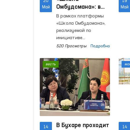
20
19
Омбудсмана»: в
Май
Май
регионах
В рамках платформы
проведены
«Школа Омбудсмана»,
открытые диалоги
реализуемой по
с населением
инициативе
Уполномоченного Олий
520 Просмотры
Подробно
Мажлиса по правам
человека (омбудсмана)
весть
мо
и направленной на
повышение правовой
осведомлённости
населения, в регионах
продолжаются
открытые диалоги с
гражданами.
В Бухаре проходит
14
14