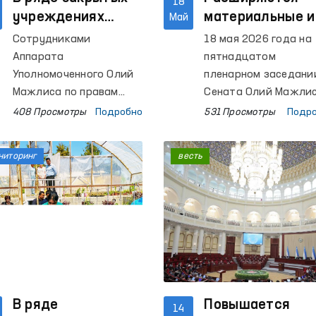
18
учреждениях
материальные и
Май
Намангана
правовые
Сотрудниками
18 мая 2026 года на
изучено
гарантии для ли
Аппарата
пятнадцатом
состояние
содержащихся 
Уполномоченного Олий
пленарном заседани
соблюдения прав
Мажлиса по правам
следственных
Сената Олий Мажли
человека (омбудсмана)
был рассмотрен Зак
человека
изоляторах
408 Просмотры
Подробно
531 Просмотры
Подр
и членами
«О внесении
Общественной группы
дополнений и
ниторинг
весть
при Омбудсмане по
изменений в некото
предупреждению пыток
законодательные а
в рамках
Республики
национального
Узбекистан».
превентивного
механизма
осуществлены
мониторинговые
посещения ряда
В ряде
Повышается
14