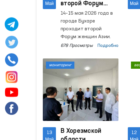
второй Форум
Май
Май
женщин Азии
14–15 мая 2026 года в
городе Бухаре
проходит второй
Форум женщин Азии.
678 Просмотры
Подробно
мониторинг
ве
В Хорезмской
13
12
области
Май
Май