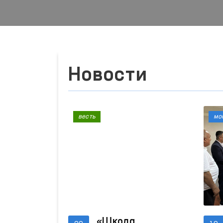
Новости
весть
мо
«Школа