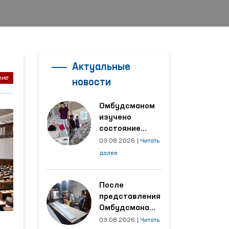
Актуальные
ние
новости
Омбудсманом
изучено
состояние
женщины,
03.08.2026
|
Читать
пострадавшей от
далее
насилия в
Кашкадарьинской
области
После
представления
Омбудсмана
улучшены
03.08.2026
|
Читать