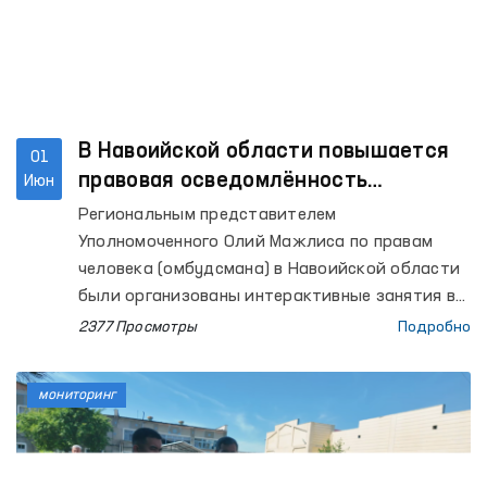
В Навоийской области повышается
01
правовая осведомлённость
Июн
школьников в рамках проекта «Час
Региональным представителем
Омбудсмана»
Уполномоченного Олий Мажлиса по правам
человека (омбудсмана) в Навоийской области
были организованы интерактивные занятия в
общеобразовательных школах № 1, 2, 3 и 4
2377 Просмотры
Подробно
города Газган, а также в школах № 2, 6, 27 и
34 Нуратинского района. В мероприятиях
мониторинг
приняли участие более 280 учащихся.