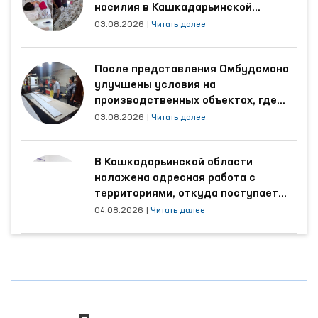
насилия в Кашкадарьинской
области
03.08.2026
|
Читать далее
После представления Омбудсмана
улучшены условия на
производственных объектах, где
трудятся осуждённые
03.08.2026
|
Читать далее
В Кашкадарьинской области
налажена адресная работа с
территориями, откуда поступает
наибольшее количество обращений
04.08.2026
|
Читать далее