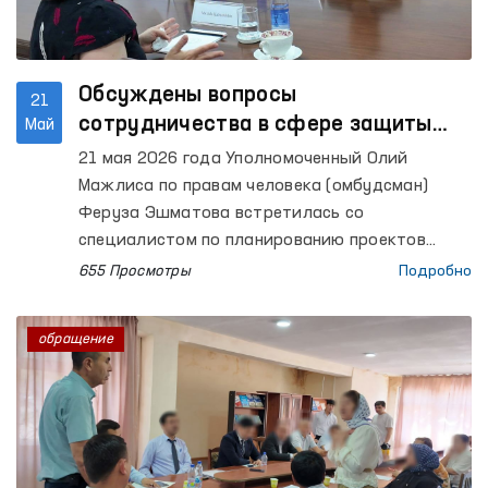
психиатрической больницы с усиленным
наблюдением и Клинической психиатрической
больницы.
Обсуждены вопросы
21
сотрудничества в сфере защиты
Май
прав человека между Омбудсманом
21 мая 2026 года Уполномоченный Олий
и представителем Хельсинского
Мажлиса по правам человека (омбудсман)
университета
Феруза Эшматова встретилась со
специалистом по планированию проектов
Центра по вопросам верховенства права при
655 Просмотры
Подробно
Хельсинском университете Иидой
Калманлехто.
обращение