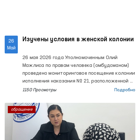
Изучены условия в женской колонии
26
Май
26 мая 2026 года Уполномоченным Олий
Мажлиса по правам человека (омбудсманом)
проведено мониторинговое посещение колонии
исполнения наказания № 21, расположенной в
Зангиатинском районе Ташкентской области.
1150 Просмотры
Подробно
обращение