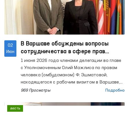
В Варшаве обсуждены вопросы
02
сотрудничества в сфере прав
Июн
человека
1 июня 2026 года членами делегации во главе
с Уполномоченным Олий Мажлиса по правам
человека (омбудсманом) Ф. Эшматовой,
находящегося с рабочим визитом в Варшаве,
осуществлена встреча с директором Бюро по
969 Просмотры
Подробно
демократическим институтам и правам
человека (БДИПЧ) Организации по
весть
безопасности и сотрудничеству в Европе
(ОБСЕ) Марией Телалиан.