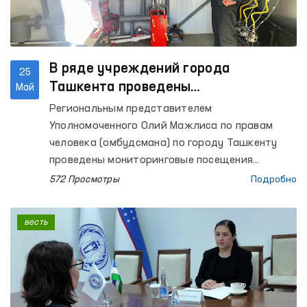
В ряде учреждений города
25
Ташкента проведены
Май
мониторинговые посещения
Региональным представителем
Уполномоченного Олий Мажлиса по правам
человека (омбудсмана) по городу Ташкенту
проведены мониторинговые посещения
колонии исполнения наказания № 21,
572 Просмотры
Подробно
специализированной больницы для
осуждённых № 23, колонии-поселения № 51 и
весть
её производственных объектов, дома-
интерната «Мурувват» № 1 и № 2 для детей с
инвалидностью, Ташкентской городской
наркологической больницы принудительного
лечения, Республиканской клинической