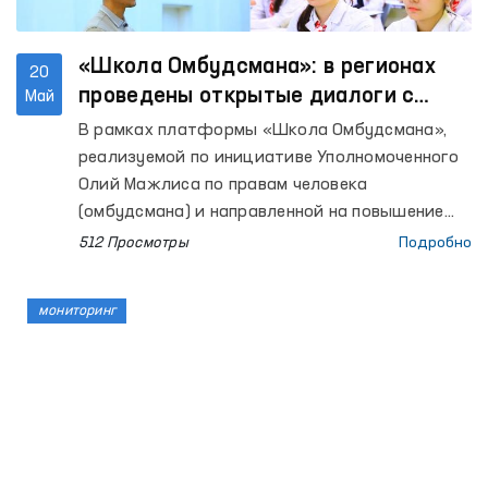
«Школа Омбудсмана»: в регионах
20
проведены открытые диалоги с
Май
населением
В рамках платформы «Школа Омбудсмана»,
реализуемой по инициативе Уполномоченного
Олий Мажлиса по правам человека
(омбудсмана) и направленной на повышение
правовой осведомлённости населения, в
512 Просмотры
Подробно
регионах продолжаются открытые диалоги с
гражданами.
мониторинг