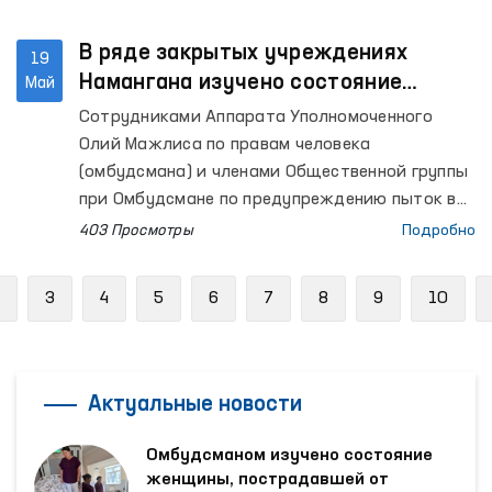
В ряде закрытых учреждениях
19
Намангана изучено состояние
Май
соблюдения прав человека
Сотрудниками Аппарата Уполномоченного
Олий Мажлиса по правам человека
(омбудсмана) и членами Общественной группы
при Омбудсмане по предупреждению пыток в
рамках национального превентивного
403 Просмотры
Подробно
механизма осуществлены мониторинговые
посещения ряда учреждений по содержанию
Previous
3
4
5
6
7
8
9
10
лиц с ограниченной свободой передвижения в
Наманганской области.
Актуальные новости
Омбудсманом изучено состояние
женщины, пострадавшей от