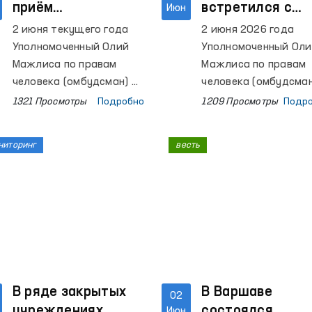
Омбудсмана на местах,
приём
встретился с
Июн
приняли участие более
соотечественников
членами
2 июня текущего года
2 июня 2026 года
800 учащихся.
в Польше
Парламента
Уполномоченный Олий
Уполномоченный Ол
Польши
Мажлиса по правам
Мажлиса по правам
человека (омбудсман) Ф.
человека (омбудсман
Эшматова при участии
Феруза Эшматова
1321 Просмотры
Подробно
1209 Просмотры
Подр
представителей
провела встречу с
Посольства Республики
членами Сейма —
ниторинг
весть
Узбекистан в
нижней палаты
Республике Польша
Парламента Польши
провела выездную
Мареком Жонсой,
встречу с гражданами
Вандой Новицкой и
Узбекистана, временно
Алицией Лепковской
осуществляющими
Голась.
трудовую деятельность
в Польше.
В ряде закрытых
В Варшаве
02
учреждениях
состоялся
Июн