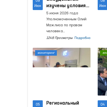
09
08
изучены условия
Июн
Июн
содержания в
5 июня 2026 года
ряде учреждений
Уполномоченным Олий
Ферганской
Мажлиса по правам
области
человека
(омбудсманом)
1248 Просмотры
Подробно
проведены
мониторинговые
мониторинг
ве
посещения ряда
учреждений по
содержанию лиц с
ограниченной свободой
передвижения в
Ферганской области.
Региональный
05
04