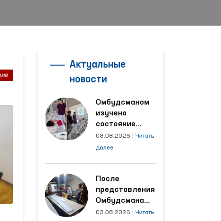
Актуальные
ние
новости
Омбудсманом
изучено
состояние
женщины,
03.08.2026
|
Читать
пострадавшей от
далее
насилия в
Кашкадарьинской
области
После
представления
Омбудсмана
улучшены
03.08.2026
|
Читать