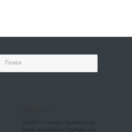
у
:
Адрес
100007, г. Ташкент, Яшнабадский
район, улица Мирзо Улугбека, дом