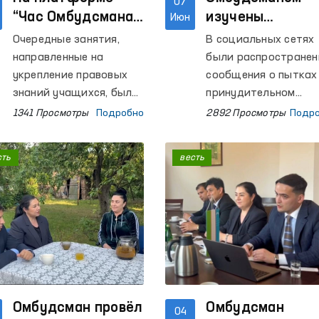
07
“Час Омбудсмана”
изучены
Июн
повышается
сообщения
Очередные занятия,
В социальных сетях
правовая
относительно
направленные на
были распростране
грамотность
следственного
укрепление правовых
сообщения о пытках
школьников
знаний учащихся, были
изолятора Буха
принудительном
организованы в
получении признани
1341 Просмотры
Подробно
2892 Просмотры
Подр
общеобразовательных
лица, содержащегос
школах Республики
следственном
сть
весть
Каракалпакстан,
изоляторе № 4
Кашкадарьинской,
Бухарской области.
Ташкентской,
Хорезмской, Бухарской
областей, а также
города Ташкента. В
уроках, проведённых
региональными
представителями
Омбудсман провёл
Омбудсман
04