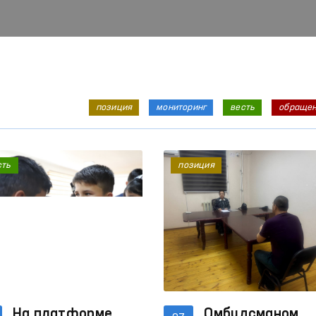
позиция
мониторинг
весть
обраще
сть
позиция
На платформе
Омбудсманом