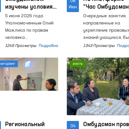
08
изучены условия
“Час Омбудсман
Июн
содержания в
повышается
5 июня 2026 года
Очередные занятия,
ряде учреждений
правовая
Уполномоченным Олий
направленные на
Ферганской
грамотность
Мажлиса по правам
укрепление правовы
области
человека
школьников
знаний учащихся, б
(омбудсманом)
организованы в
1249 Просмотры
Подробно
1343 Просмотры
Подр
проведены
общеобразовательн
мониторинговые
школах Республики
ниторинг
весть
посещения ряда
Каракалпакстан,
учреждений по
Кашкадарьинской,
содержанию лиц с
Ташкентской,
ограниченной свободой
Хорезмской, Бухарс
передвижения в
областей, а также
Ферганской области.
города Ташкента. В
уроках, проведённых
региональными
Региональный
представителями
Омбудсман про
04