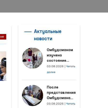
Актуальные
ние
новости
Омбудсманом
изучено
состояние
женщины,
03.08.2026
|
Читать
пострадавшей от
далее
насилия в
Кашкадарьинской
области
После
представления
Омбудсмана
улучшены
03.08.2026
|
Читать