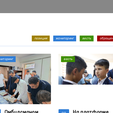
позиция
мониторинг
весть
обраще
ниторинг
весть
Омбудсманом
На платформе