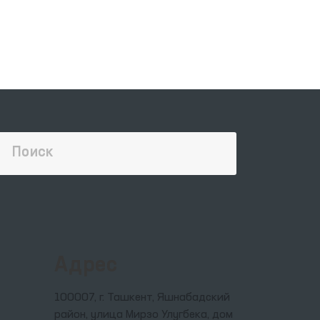
,
ния
ин
Адрес
и
 в
100007, г. Ташкент, Яшнабадский
район, улица Мирзо Улугбека, дом