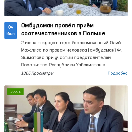
медицинского центра психиатрии.
Омбудсман провёл приём
04
соотечественников в Польше
Июн
2 июня текущего года Уполномоченный Олий
Мажлиса по правам человека (омбудсман) Ф.
Эшматова при участии представителей
Посольства Республики Узбекистан в
Республике Польша провела выездную встречу
1325 Просмотры
Подробно
с гражданами Узбекистана, временно
осуществляющими трудовую деятельность в
весть
Польше.