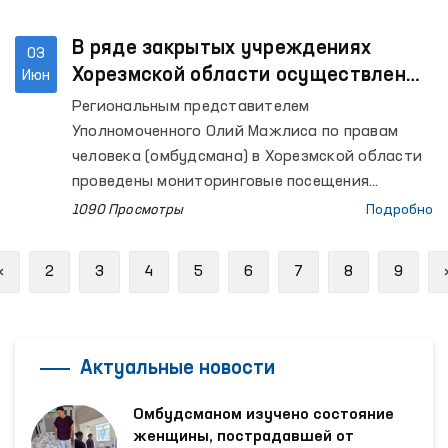
В ряде закрытых учреждениях
03
Хорезмской области осуществлены
Июн
мониторинговые посещения
Региональным представителем
Уполномоченного Олий Мажлиса по правам
человека (омбудсмана) в Хорезмской области
проведены мониторинговые посещения
Следственного изолятора № 11, Центров
1090 Просмотры
Подробно
социально-правовой помощи
несовершеннолетним и реабилитации лиц без
Previous
«
2
3
4
5
6
7
8
9
определённого места жительства УВД
Хорезмской области, Специального приёмника
для содержания лиц, подвергнутых
административному аресту, Изолятора
Актуальные новости
временного содержания УВД Хазараспского
района, дома-интерната для мужчин с
Омбудсманом изучено состояние
инвалидностью «Мурувват» города Хивы,
женщины, пострадавшей от