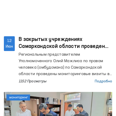
В закрытых учреждениях
12
Самаркандской области проведены
Июн
очередные мониторинговые визиты
Региональным представителем
Уполномоченного Олий Мажлиса по правам
человека (омбудсмана) по Самаркандской
области проведены мониторинговые визиты в
Центр реабилитации лиц без определённого
1152 Просмотры
Подробно
места жительства при УВД Самаркандской
области, Самаркандский областной центр
мониторинг
социальной поддержки, изоляторы
временного содержания (ИВС) органов
внутренних дел Пастдаргомского района, а