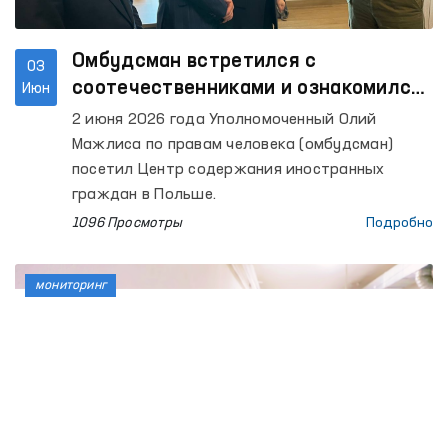
Омбудсман встретился с
03
соотечественниками и ознакомился
Июн
с условиями содержания в Центре
2 июня 2026 года Уполномоченный Олий
содержания иностранных граждан в
Мажлиса по правам человека (омбудсман)
Польше
посетил Центр содержания иностранных
граждан в Польше.
1096 Просмотры
Подробно
мониторинг