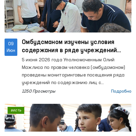
также городов Самарканда и Каттакургана,
Нурабадский и Каттакурганский межрайонные
пункты оказания медицинской помощи лицам,
находящимся в состоянии опьянения
(вытрезвители), Самаркандский областной
филиал Республиканского
Омбудсманом изучены условия
09
специализированного научно-практического
содержания в ряде учреждений
Июн
медицинского центра психического здоровья
Ферганской области
5 июня 2026 года Уполномоченным Олий
по психиатрической службе, расположенный в
Мажлиса по правам человека (омбудсманом)
Ургутском районе, а также мужской и женский
проведены мониторинговые посещения ряда
дома-интернаты «Мурувват» для лиц с
учреждений по содержанию лиц с
инвалидностью, расположенные в том же
ограниченной свободой передвижения в
1250 Просмотры
Подробно
районе.
Ферганской области.
весть