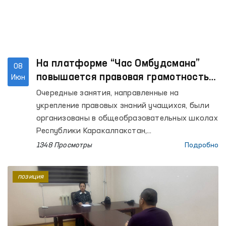
На платформе “Час Омбудсмана”
08
повышается правовая грамотность
Июн
школьников
Очередные занятия, направленные на
укрепление правовых знаний учащихся, были
организованы в общеобразовательных школах
Республики Каракалпакстан,
Кашкадарьинской, Ташкентской, Хорезмской,
1348 Просмотры
Подробно
Бухарской областей, а также города
Ташкента. В уроках, проведённых
позиция
региональными представителями Омбудсмана
на местах, приняли участие более 800
учащихся.