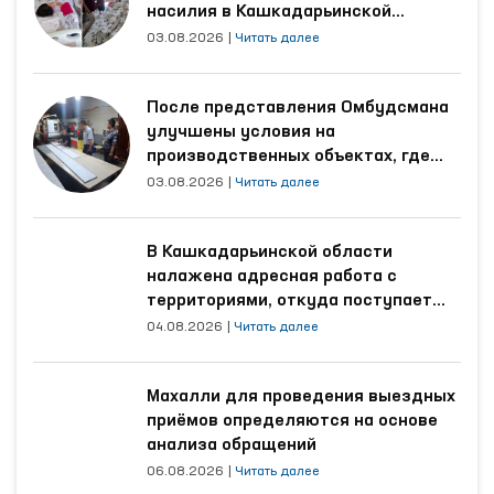
межрайонных пунктов оказания медицинской
насилия в Кашкадарьинской
области
помощи лицам, находящимся в состоянии
03.08.2026
|
Читать далее
алкогольного опьянения (вытрезвителей)
Гурленского и Кошкупырского районов, а
После представления Омбудсмана
также областных филиалов психиатрической
улучшены условия на
службы и наркологической службы
производственных объектах, где
Республиканского специализированного
трудятся осуждённые
03.08.2026
|
Читать далее
научно-практического медицинского центра
психического здоровья.
В Кашкадарьинской области
налажена адресная работа с
территориями, откуда поступает
наибольшее количество обращений
04.08.2026
|
Читать далее
Махалли для проведения выездных
приёмов определяются на основе
анализа обращений
06.08.2026
|
Читать далее