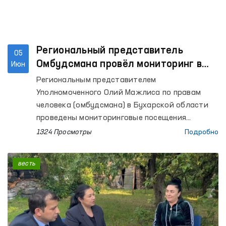
Региональный представитель
05
Омбудсмана провёл мониторинг в
Июн
ряде учреждений Бухары
Региональным представителем
Уполномоченного Олий Мажлиса по правам
человека (омбудсмана) в Бухарской области
проведены мониторинговые посещения
колонии по исполнению наказания № 17,
1324 Просмотры
Подробно
Следственного изолятора № 4, Изолятора
временного содержания УВД Каракульского
весть
района и расположенного в этом же районе
Мужского дома-интерната для инвалидов, а
также Бухарского областного филиала
психиатрической службы Республиканского
специализированного научно-практического