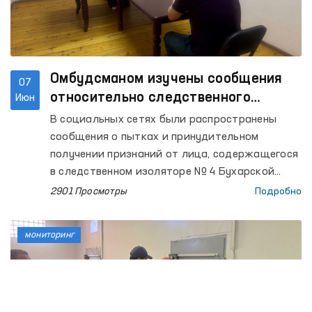
Омбудсманом изучены сообщения
07
относительно следственного
Июн
изолятора Бухары
В социальных сетях были распространены
сообщения о пытках и принудительном
получении признаний от лица, содержащегося
в следственном изоляторе № 4 Бухарской
области.
2901 Просмотры
Подробно
мониторинг