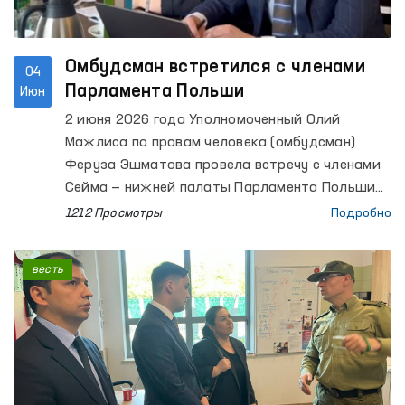
Омбудсман встретился с членами
04
Парламента Польши
Июн
2 июня 2026 года Уполномоченный Олий
Мажлиса по правам человека (омбудсман)
Феруза Эшматова провела встречу с членами
Сейма — нижней палаты Парламента Польши
Мареком Жонсой, Вандой Новицкой и Алицией
1212 Просмотры
Подробно
Лепковской-Голась.
весть