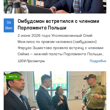
Омбудсман встретился с членами
04
Парламента Польши
Июн
2 июня 2026 года Уполномоченный Олий
Мажлиса по правам человека (омбудсман)
Феруза Эшматова провела встречу с членами
Сейма — нижней палаты Парламента Польши
Мареком Жонсой, Вандой Новицкой и Алицией
1206 Просмотры
Подробно
Лепковской-Голась.
весть