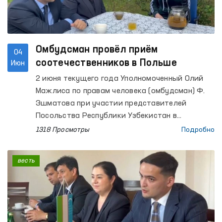
медицинского центра психиатрии.
Омбудсман провёл приём
04
соотечественников в Польше
Июн
2 июня текущего года Уполномоченный Олий
Мажлиса по правам человека (омбудсман) Ф.
Эшматова при участии представителей
Посольства Республики Узбекистан в
Республике Польша провела выездную встречу
1318 Просмотры
Подробно
с гражданами Узбекистана, временно
осуществляющими трудовую деятельность в
весть
Польше.