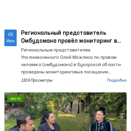
Региональный представитель
05
Омбудсмана провёл мониторинг в
Июн
ряде учреждений Бухары
Региональным представителем
Уполномоченного Олий Мажлиса по правам
человека (омбудсмана) в Бухарской области
проведены мониторинговые посещения
колонии по исполнению наказания № 17,
1319 Просмотры
Подробно
Следственного изолятора № 4, Изолятора
временного содержания УВД Каракульского
весть
района и расположенного в этом же районе
Мужского дома-интерната для инвалидов, а
также Бухарского областного филиала
психиатрической службы Республиканского
специализированного научно-практического