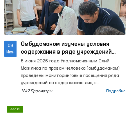
Омбудсманом изучены условия
09
содержания в ряде учреждений
Июн
Ферганской области
5 июня 2026 года Уполномоченным Олий
Мажлиса по правам человека (омбудсманом)
проведены мониторинговые посещения ряда
учреждений по содержанию лиц с
ограниченной свободой передвижения в
1247 Просмотры
Подробно
Ферганской области.
весть