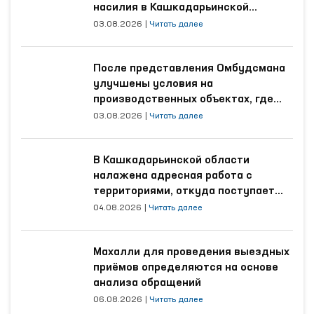
насилия в Кашкадарьинской
области
03.08.2026
|
Читать далее
После представления Омбудсмана
улучшены условия на
производственных объектах, где
трудятся осуждённые
03.08.2026
|
Читать далее
В Кашкадарьинской области
налажена адресная работа с
территориями, откуда поступает
наибольшее количество обращений
04.08.2026
|
Читать далее
Махалли для проведения выездных
приёмов определяются на основе
анализа обращений
06.08.2026
|
Читать далее