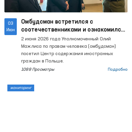
Омбудсман встретился с
03
соотечественниками и ознакомился
Июн
с условиями содержания в Центре
2 июня 2026 года Уполномоченный Олий
содержания иностранных граждан в
Мажлиса по правам человека (омбудсман)
Польше
посетил Центр содержания иностранных
граждан в Польше.
1088 Просмотры
Подробно
мониторинг