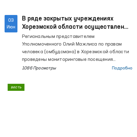
В ряде закрытых учреждениях
03
Хорезмской области осуществлены
Июн
мониторинговые посещения
Региональным представителем
Уполномоченного Олий Мажлиса по правам
человека (омбудсмана) в Хорезмской области
проведены мониторинговые посещения
Следственного изолятора № 11, Центров
1086 Просмотры
Подробно
социально-правовой помощи
несовершеннолетним и реабилитации лиц без
весть
определённого места жительства УВД
Хорезмской области, Специального приёмника
для содержания лиц, подвергнутых
административному аресту, Изолятора
временного содержания УВД Хазараспского
района, дома-интерната для мужчин с
инвалидностью «Мурувват» города Хивы,