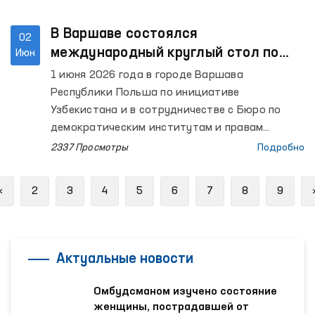
межрайонных пунктов оказания медицинской
помощи лицам, находящимся в состоянии
В Варшаве состоялся
02
алкогольного опьянения (вытрезвителей)
международный круглый стол по
Июн
Гурленского и Кошкупырского районов, а
вопросам прав человека, свободы
1 июня 2026 года в городе Варшава
также областных филиалов психиатрической
слова и гендерного равенства
Республики Польша по инициативе
службы и наркологической службы
Узбекистана и в сотрудничестве с Бюро по
Республиканского специализированного
демократическим институтам и правам
научно-практического медицинского центра
человека (БДИПЧ) Организации по
2337 Просмотры
Подробно
психического здоровья.
безопасности и сотрудничеству в Европе
(ОБСЕ) в Варшавском университете состоялся
Previous
«
2
3
4
5
6
7
8
9
международный круглый стол на тему «Права
человека, свобода слова и гендерное
равенство: национальные реформы,
международные стандарты и
Актуальные новости
сотрудничество».
Омбудсманом изучено состояние
женщины, пострадавшей от