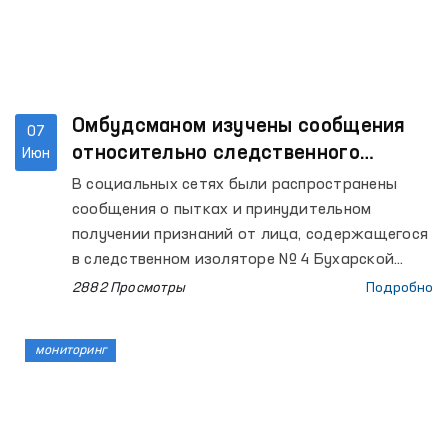
Омбудсманом изучены сообщения
07
относительно следственного
Июн
изолятора Бухары
В социальных сетях были распространены
сообщения о пытках и принудительном
получении признаний от лица, содержащегося
в следственном изоляторе № 4 Бухарской
области.
2882 Просмотры
Подробно
мониторинг