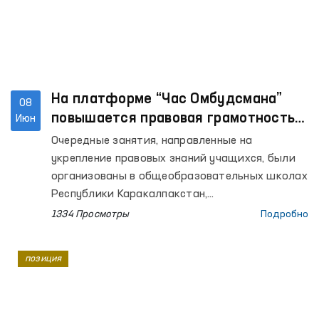
На платформе “Час Омбудсмана”
08
повышается правовая грамотность
Июн
школьников
Очередные занятия, направленные на
укрепление правовых знаний учащихся, были
организованы в общеобразовательных школах
Республики Каракалпакстан,
Кашкадарьинской, Ташкентской, Хорезмской,
1334 Просмотры
Подробно
Бухарской областей, а также города
Ташкента. В уроках, проведённых
позиция
региональными представителями Омбудсмана
на местах, приняли участие более 800
учащихся.