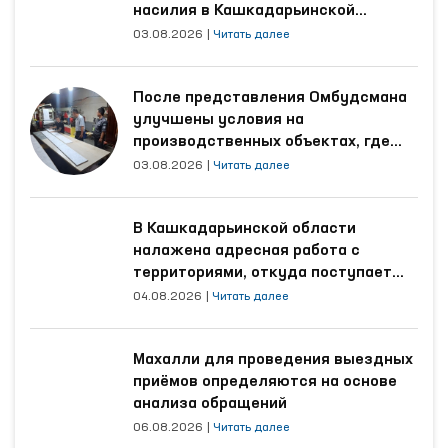
насилия в Кашкадарьинской
области
03.08.2026
|
Читать далее
После представления Омбудсмана
улучшены условия на
производственных объектах, где
трудятся осуждённые
03.08.2026
|
Читать далее
В Кашкадарьинской области
налажена адресная работа с
территориями, откуда поступает
наибольшее количество обращений
04.08.2026
|
Читать далее
Махалли для проведения выездных
приёмов определяются на основе
анализа обращений
06.08.2026
|
Читать далее