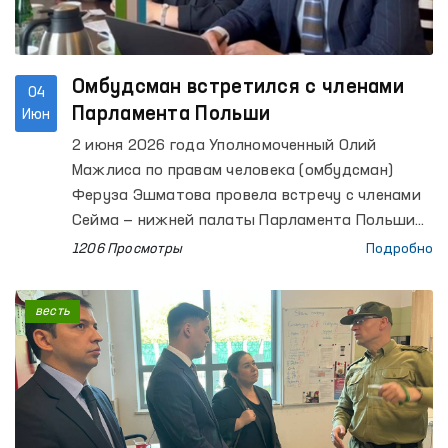
Омбудсман встретился с членами
04
Парламента Польши
Июн
2 июня 2026 года Уполномоченный Олий
Мажлиса по правам человека (омбудсман)
Феруза Эшматова провела встречу с членами
Сейма — нижней палаты Парламента Польши
Мареком Жонсой, Вандой Новицкой и Алицией
1206 Просмотры
Подробно
Лепковской-Голась.
весть