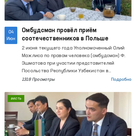
медицинского центра психиатрии.
Омбудсман провёл приём
04
соотечественников в Польше
Июн
2 июня текущего года Уполномоченный Олий
Мажлиса по правам человека (омбудсман) Ф.
Эшматова при участии представителей
Посольства Республики Узбекистан в
Республике Польша провела выездную встречу
1318 Просмотры
Подробно
с гражданами Узбекистана, временно
осуществляющими трудовую деятельность в
весть
Польше.