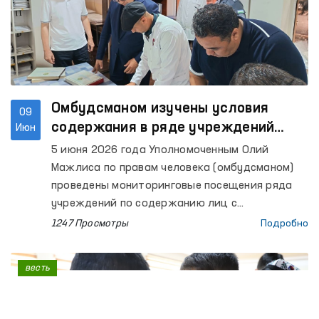
Омбудсманом изучены условия
09
содержания в ряде учреждений
Июн
Ферганской области
5 июня 2026 года Уполномоченным Олий
Мажлиса по правам человека (омбудсманом)
проведены мониторинговые посещения ряда
учреждений по содержанию лиц с
ограниченной свободой передвижения в
1247 Просмотры
Подробно
Ферганской области.
весть