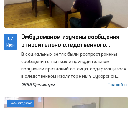
Омбудсманом изучены сообщения
07
относительно следственного
Июн
изолятора Бухары
В социальных сетях были распространены
сообщения о пытках и принудительном
получении признаний от лица, содержащегося
в следственном изоляторе № 4 Бухарской
области.
2883 Просмотры
Подробно
мониторинг