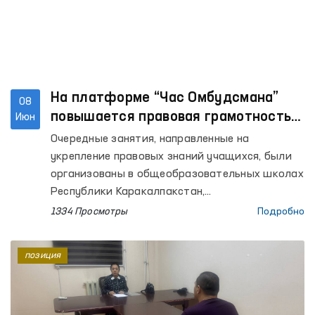
На платформе “Час Омбудсмана”
08
повышается правовая грамотность
Июн
школьников
Очередные занятия, направленные на
укрепление правовых знаний учащихся, были
организованы в общеобразовательных школах
Республики Каракалпакстан,
Кашкадарьинской, Ташкентской, Хорезмской,
1334 Просмотры
Подробно
Бухарской областей, а также города
Ташкента. В уроках, проведённых
позиция
региональными представителями Омбудсмана
на местах, приняли участие более 800
учащихся.