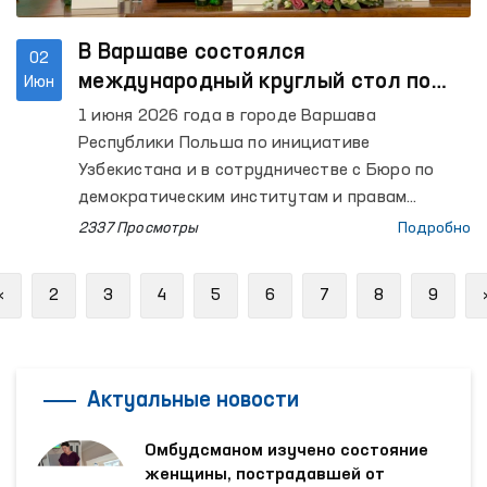
межрайонных пунктов оказания медицинской
помощи лицам, находящимся в состоянии
В Варшаве состоялся
02
алкогольного опьянения (вытрезвителей)
международный круглый стол по
Июн
Гурленского и Кошкупырского районов, а
вопросам прав человека, свободы
1 июня 2026 года в городе Варшава
также областных филиалов психиатрической
слова и гендерного равенства
Республики Польша по инициативе
службы и наркологической службы
Узбекистана и в сотрудничестве с Бюро по
Республиканского специализированного
демократическим институтам и правам
научно-практического медицинского центра
человека (БДИПЧ) Организации по
2337 Просмотры
Подробно
психического здоровья.
безопасности и сотрудничеству в Европе
(ОБСЕ) в Варшавском университете состоялся
Previous
«
2
3
4
5
6
7
8
9
международный круглый стол на тему «Права
человека, свобода слова и гендерное
равенство: национальные реформы,
международные стандарты и
Актуальные новости
сотрудничество».
Омбудсманом изучено состояние
женщины, пострадавшей от