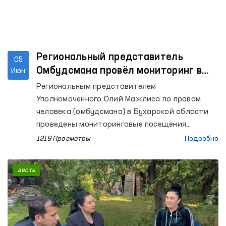
Региональный представитель
05
Омбудсмана провёл мониторинг в
Июн
ряде учреждений Бухары
Региональным представителем
Уполномоченного Олий Мажлиса по правам
человека (омбудсмана) в Бухарской области
проведены мониторинговые посещения
колонии по исполнению наказания № 17,
1319 Просмотры
Подробно
Следственного изолятора № 4, Изолятора
временного содержания УВД Каракульского
весть
района и расположенного в этом же районе
Мужского дома-интерната для инвалидов, а
также Бухарского областного филиала
психиатрической службы Республиканского
специализированного научно-практического