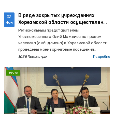
В ряде закрытых учреждениях
03
Хорезмской области осуществлены
Июн
мониторинговые посещения
Региональным представителем
Уполномоченного Олий Мажлиса по правам
человека (омбудсмана) в Хорезмской области
проведены мониторинговые посещения
Следственного изолятора № 11, Центров
1086 Просмотры
Подробно
социально-правовой помощи
несовершеннолетним и реабилитации лиц без
весть
определённого места жительства УВД
Хорезмской области, Специального приёмника
для содержания лиц, подвергнутых
административному аресту, Изолятора
временного содержания УВД Хазараспского
района, дома-интерната для мужчин с
инвалидностью «Мурувват» города Хивы,