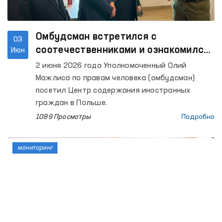
Омбудсман встретился с
03
соотечественниками и ознакомился
Июн
с условиями содержания в Центре
2 июня 2026 года Уполномоченный Олий
содержания иностранных граждан в
Мажлиса по правам человека (омбудсман)
Польше
посетил Центр содержания иностранных
граждан в Польше.
1089 Просмотры
Подробно
мониторинг