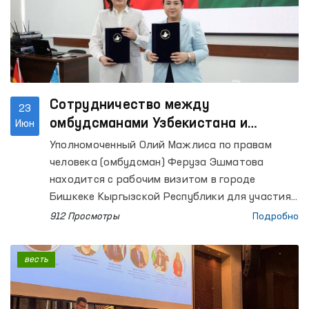
Сотрудничество между
23
омбудсманами Узбекистана и
Июн
Кыргызстана выходит на новый
Уполномоченный Олий Мажлиса по правам
уровень
человека (омбудсман) Феруза Эшматова
находится с рабочим визитом в городе
Бишкеке Кыргызской Республики для участия
в Консультативной встрече национальных
912 Просмотры
Подробно
органов по защите прав человека государств –
членов ШОС.
весть