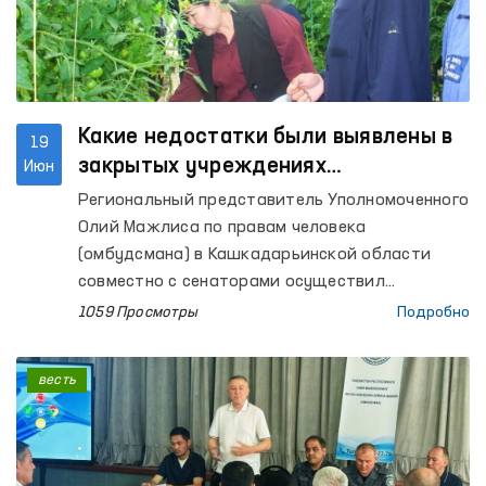
Какие недостатки были выявлены в
19
закрытых учреждениях
Июн
Кашкадарьинской области?
Региональный представитель Уполномоченного
Олий Мажлиса по правам человека
(омбудсмана) в Кашкадарьинской области
совместно с сенаторами осуществил
мониторинговые посещения Следственного
1059 Просмотры
Подробно
изолятора № 5, исправительных колоний № 2
и № 10, колонии-поселения № 33, изоляторов
весть
временного содержания (ИВС) органов
внутренних дел Камашинского и Касанского
районов, а также города Карши, межрайонных
пунктов оказания медицинской помощи лицам,