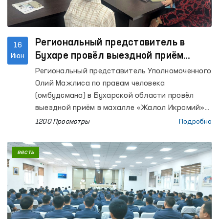
Региональный представитель в
16
Бухаре провёл выездной приём
Июн
граждан
Региональный представитель Уполномоченного
Олий Мажлиса по правам человека
(омбудсмана) в Бухарской области провёл
выездной приём в махалле «Жалол Икромий»
города Бухары с целью рассмотрения
1200 Просмотры
Подробно
обращений граждан.
весть