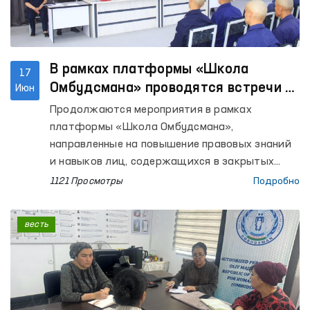
В рамках платформы «Школа
17
Омбудсмана» проводятся встречи с
Июн
осуждёнными
Продолжаются мероприятия в рамках
платформы «Школа Омбудсмана»,
направленные на повышение правовых знаний
и навыков лиц, содержащихся в закрытых
учреждениях с ограничением свободы
1121 Просмотры
Подробно
передвижения.
весть