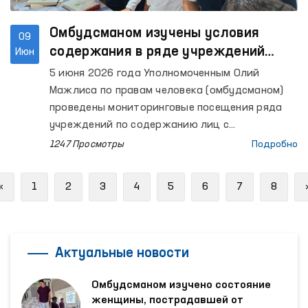
(вытрезвители), Самаркандский областной
филиал Республиканского
Омбудсманом изучены условия
09
специализированного научно-практического
содержания в ряде учреждений
Июн
медицинского центра психического здоровья
Ферганской области
5 июня 2026 года Уполномоченным Олий
по психиатрической службе, расположенный в
Мажлиса по правам человека (омбудсманом)
Ургутском районе, а также мужской и женский
проведены мониторинговые посещения ряда
дома-интернаты «Мурувват» для лиц с
учреждений по содержанию лиц с
инвалидностью, расположенные в том же
ограниченной свободой передвижения в
1247 Просмотры
Подробно
районе.
Ферганской области.
Previous
«
1
2
3
4
5
6
7
8
Актуальные новости
Омбудсманом изучено состояние
женщины, пострадавшей от