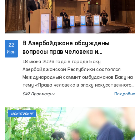
В Азербайджане обсуждены
22
вопросы прав человека и
Июн
искусственного интеллекта
18 июня 2026 года в городе Баку
Азербайджанской Республики состоялся
Международный саммит омбудсманов Баку на
тему «Права человека в эпоху искусственного
интеллекта: возможности, риски и
947 Просмотры
Подробно
обязательства».
мониторинг