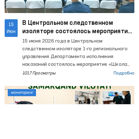
В Центральном следственном
15
изоляторе состоялось мероприятие
Июн
«Школа Омбудсмана»
15 июня 2026 года в Центральном
следственном изоляторе 1-го регионального
управления Департамента исполнения
наказаний состоялось мероприятие «Школа
Омбудсмана», направленное на продвижение
1017 Просмотры
Подробно
принципа «Абсолютной недопустимости
пыток».
мониторинг