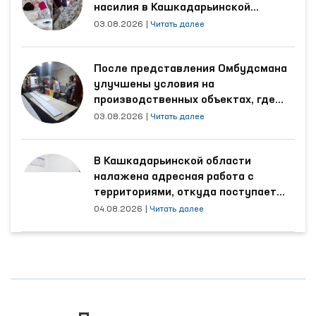
насилия в Кашкадарьинской
области
03.08.2026
|
Читать далее
После представления Омбудсмана
улучшены условия на
производственных объектах, где
трудятся осуждённые
03.08.2026
|
Читать далее
В Кашкадарьинской области
налажена адресная работа с
территориями, откуда поступает
наибольшее количество обращений
04.08.2026
|
Читать далее