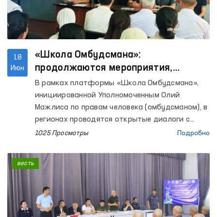
находящимся в состоянии алкогольного
опьянения (вытрезвителей) в Касанском и
Мубарекском районах, а также Центра
социально-правовой помощи
несовершеннолетним УВД Кашкадарьинской
«Школа Омбудсмана»:
18
области.
продолжаются мероприятия,
Июн
направленные на повышение
В рамках платформы «Школа Омбудсмана»,
правовой осведомлённости
инициированной Уполномоченным Олий
населения
Мажлиса по правам человека (омбудсманом), в
регионах проводятся открытые диалоги с
населением, направленные на повышение его
1025 Просмотры
Подробно
правовой осведомлённости.
весть