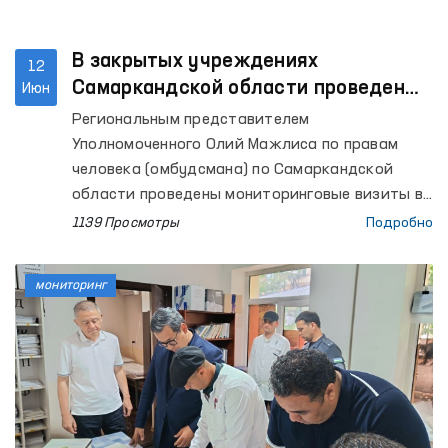
В закрытых учреждениях
12
Самаркандской области проведены
Июн
очередные мониторинговые визиты
Региональным представителем
Уполномоченного Олий Мажлиса по правам
человека (омбудсмана) по Самаркандской
области проведены мониторинговые визиты в
Центр реабилитации лиц без определённого
1139 Просмотры
Подробно
места жительства при УВД Самаркандской
области, Самаркандский областной центр
мониторинг
социальной поддержки, изоляторы
временного содержания (ИВС) органов
внутренних дел Пастдаргомского района, а
также городов Самарканда и Каттакургана,
Нурабадский и Каттакурганский межрайонные
пункты оказания медицинской помощи лицам,
находящимся в состоянии опьянения