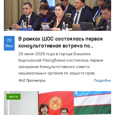
В рамках ШОС состоялась первая
23
консультативная встреча по
Июн
вопросам прав человека
23 июня 2026 года в городе Бишкеке
Кыргызской Республики состоялось первое
заседание Консультативного совета
национальных органов по защите прав
человека государств — членов Шанхайской
842 Просмотры
Подробно
организации сотрудничества (ШОС).
весть