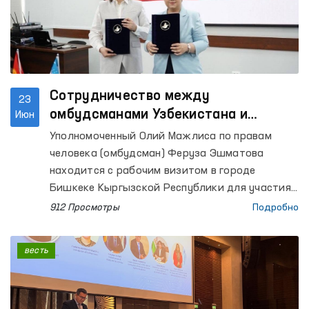
Сотрудничество между
23
омбудсманами Узбекистана и
Июн
Кыргызстана выходит на новый
Уполномоченный Олий Мажлиса по правам
уровень
человека (омбудсман) Феруза Эшматова
находится с рабочим визитом в городе
Бишкеке Кыргызской Республики для участия
в Консультативной встрече национальных
912 Просмотры
Подробно
органов по защите прав человека государств –
членов ШОС.
весть