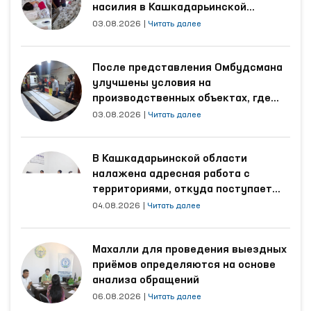
(вытрезвители), Самаркандский областной
насилия в Кашкадарьинской
области
филиал Республиканского
03.08.2026
|
Читать далее
специализированного научно-практического
медицинского центра психического здоровья
После представления Омбудсмана
по психиатрической службе, расположенный в
улучшены условия на
Ургутском районе, а также мужской и женский
производственных объектах, где
дома-интернаты «Мурувват» для лиц с
трудятся осуждённые
03.08.2026
|
Читать далее
инвалидностью, расположенные в том же
районе.
В Кашкадарьинской области
налажена адресная работа с
территориями, откуда поступает
наибольшее количество обращений
04.08.2026
|
Читать далее
Махалли для проведения выездных
приёмов определяются на основе
анализа обращений
06.08.2026
|
Читать далее