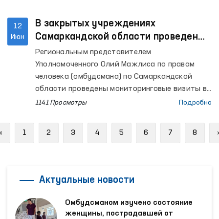
В закрытых учреждениях
12
Самаркандской области проведены
Июн
очередные мониторинговые визиты
Региональным представителем
Уполномоченного Олий Мажлиса по правам
человека (омбудсмана) по Самаркандской
области проведены мониторинговые визиты в
Центр реабилитации лиц без определённого
1141 Просмотры
Подробно
места жительства при УВД Самаркандской
области, Самаркандский областной центр
Previous
«
1
2
3
4
5
6
7
8
социальной поддержки, изоляторы
временного содержания (ИВС) органов
внутренних дел Пастдаргомского района, а
также городов Самарканда и Каттакургана,
Актуальные новости
Нурабадский и Каттакурганский межрайонные
пункты оказания медицинской помощи лицам,
Омбудсманом изучено состояние
находящимся в состоянии опьянения
женщины, пострадавшей от