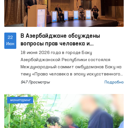
В Азербайджане обсуждены
22
вопросы прав человека и
Июн
искусственного интеллекта
18 июня 2026 года в городе Баку
Азербайджанской Республики состоялся
Международный саммит омбудсманов Баку на
тему «Права человека в эпоху искусственного
интеллекта: возможности, риски и
947 Просмотры
Подробно
обязательства».
мониторинг