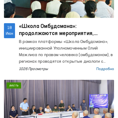
опьянения (вытрезвителей) в Касанском и
Мубарекском районах, а также Центра
социально-правовой помощи
несовершеннолетним УВД Кашкадарьинской
«Школа Омбудсмана»:
18
области.
продолжаются мероприятия,
Июн
направленные на повышение
В рамках платформы «Школа Омбудсмана»,
правовой осведомлённости
инициированной Уполномоченным Олий
населения
Мажлиса по правам человека (омбудсманом), в
регионах проводятся открытые диалоги с
населением, направленные на повышение его
1026 Просмотры
Подробно
правовой осведомлённости.
весть