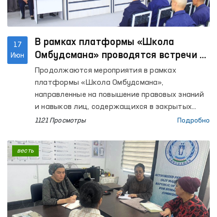
В рамках платформы «Школа
17
Омбудсмана» проводятся встречи с
Июн
осуждёнными
Продолжаются мероприятия в рамках
платформы «Школа Омбудсмана»,
направленные на повышение правовых знаний
и навыков лиц, содержащихся в закрытых
учреждениях с ограничением свободы
1121 Просмотры
Подробно
передвижения.
весть