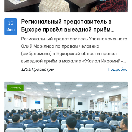
Региональный представитель в
16
Бухаре провёл выездной приём
Июн
граждан
Региональный представитель Уполномоченного
Олий Мажлиса по правам человека
(омбудсмана) в Бухарской области провёл
выездной приём в махалле «Жалол Икромий»
города Бухары с целью рассмотрения
1202 Просмотры
Подробно
обращений граждан.
весть