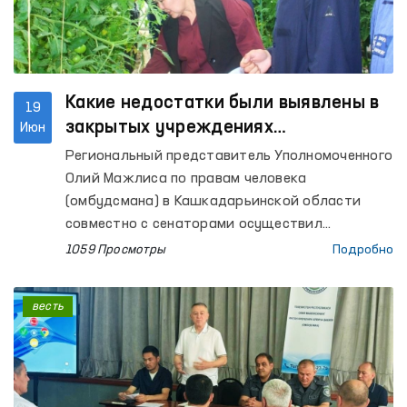
Какие недостатки были выявлены в
19
закрытых учреждениях
Июн
Кашкадарьинской области?
Региональный представитель Уполномоченного
Олий Мажлиса по правам человека
(омбудсмана) в Кашкадарьинской области
совместно с сенаторами осуществил
мониторинговые посещения Следственного
1059 Просмотры
Подробно
изолятора № 5, исправительных колоний № 2
и № 10, колонии-поселения № 33, изоляторов
весть
временного содержания (ИВС) органов
внутренних дел Камашинского и Касанского
районов, а также города Карши, межрайонных
пунктов оказания медицинской помощи лицам,
находящимся в состоянии алкогольного