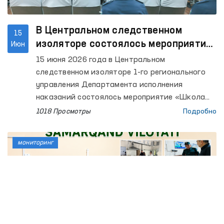
В Центральном следственном
15
изоляторе состоялось мероприятие
Июн
«Школа Омбудсмана»
15 июня 2026 года в Центральном
следственном изоляторе 1-го регионального
управления Департамента исполнения
наказаний состоялось мероприятие «Школа
Омбудсмана», направленное на продвижение
1018 Просмотры
Подробно
принципа «Абсолютной недопустимости
пыток».
мониторинг