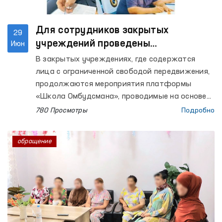
Для сотрудников закрытых
29
учреждений проведены
Июн
мероприятия «Школа Омбудсмана»
В закрытых учреждениях, где содержатся
лица с ограниченной свободой передвижения,
продолжаются мероприятия платформы
«Школа Омбудсмана», проводимые на основе
принципа «Абсолютный запрет пыток».
780 Просмотры
Подробно
обращение