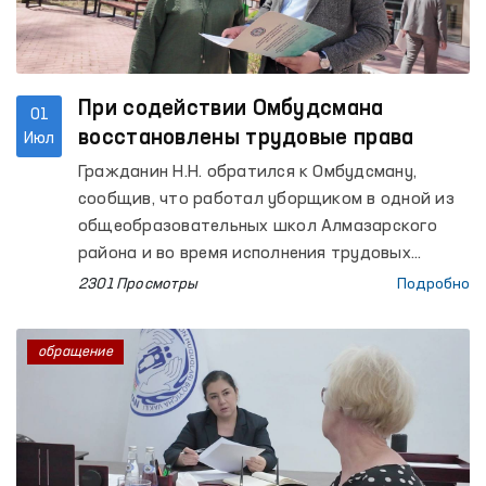
При содействии Омбудсмана
01
восстановлены трудовые права
Июл
Гражданин Н.Н. обратился к Омбудсману,
сообщив, что работал уборщиком в одной из
общеобразовательных школ Алмазарского
района и во время исполнения трудовых
обязанностей получил вред здоровью. При
2301 Просмотры
Подробно
этом причинённый ущерб и расходы на
лечение не были ему компенсированы в
обращение
порядке, установленном законодательством, в
связи с чем он выразил своё несогласие.