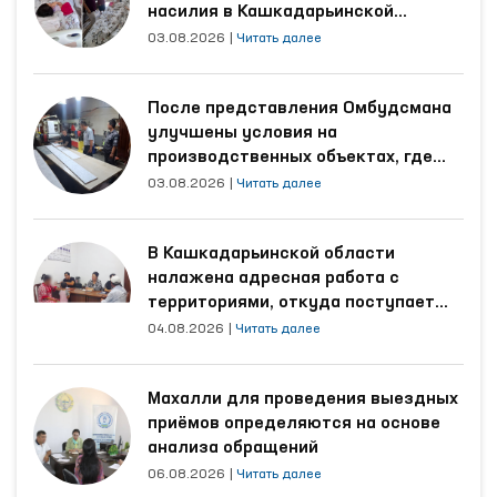
насилия в Кашкадарьинской
области
03.08.2026
|
Читать далее
После представления Омбудсмана
улучшены условия на
производственных объектах, где
трудятся осуждённые
03.08.2026
|
Читать далее
В Кашкадарьинской области
налажена адресная работа с
территориями, откуда поступает
наибольшее количество обращений
04.08.2026
|
Читать далее
Махалли для проведения выездных
приёмов определяются на основе
анализа обращений
06.08.2026
|
Читать далее