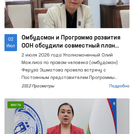
суда, Высшего судейского совета, Комитета по
делам семьи и женщин, Ассоциации судей,
Палаты адвокатов, заинтересованных
министерств и ведомств, правоохранительных
органов, ученые-правоведы, а также
представители средств массовой
Омбудсман и Программа развития
02
информации.
ООН обсудили совместный план
Июл
работы на 2026 год
2 июля 2026 года Уполномоченный Олий
Мажлиса по правам человека (омбудсман)
Феруза Эшматова провела встречу с
Постоянным представителем Программы
развития ООН (ПРООН) в Узбекистане Акико
2312 Просмотры
Подробно
Фудзии и ее заместителем.
весть