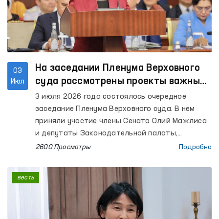
На заседании Пленума Верховного
03
суда рассмотрены проекты важных
Июл
постановлений
3 июля 2026 года состоялось очередное
заседание Пленума Верховного суда. В нем
приняли участие члены Сената Олий Мажлиса
и депутаты Законодательной палаты,
Уполномоченный Олий Мажлиса по правам
2600 Просмотры
Подробно
человека (омбудсман), Уполномоченный Олий
Мажлиса по правам ребенка (Детский
весть
омбудсман), судьи Верховного суда и судов
нижестоящих инстанций, Генеральный
прокурор, представители Конституционного