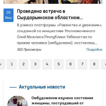
Проведена встреча в
26
Сырдарьинском областном
Июн
территориальном центре
В рамках платформы «Равенство и уважение»,
реабилитации и адаптации женщин
созданной по инициативе Уполномоченного
Олий Мажлиса Республики Узбекистан по
правам человека (омбудсмана), состоялась
встреча с женщинами, пострадавшими от
910 Просмотры
Подробно
насилия, в Сырдарьинской области.
Previous
«
1
2
3
4
5
6
7
8
Актуальные новости
Омбудсманом изучено состояние
женщины, пострадавшей от