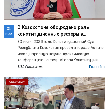
В Казахстане обсуждена роль
01
конституционных реформ в
Июл
обеспечении прав человека
30 июня 2026 года Конституционный Суд
Республики Казахстан провёл в городе Астане
международную научно-практическую
конференцию на тему «Новая Конституция:
институциональная и правовая основа
1119 Просмотры
Подробно
устойчивого развития».
обращение