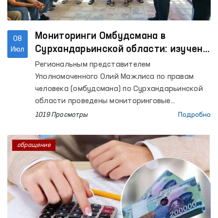
Мониторинги Омбудсмана в
08
Сурхандарьинской области: изучено
Июл
исполнение ранее данных
Региональным представителем
рекомендаций
Уполномоченного Олий Мажлиса по правам
человека (омбудсмана) по Сурхандарьинской
области проведены мониторинговые
посещения изоляторов временного
1019 Просмотры
Подробно
содержания (ИВС) УВД города Термеза и
Джаркурганского района, Специального
обращение
приёмника для лиц, подвергнутых
административному аресту УВД
Сурхандарьинской области (Специальный
приёмник), Центра реабилитации для лиц без
определённого места жительства,
Сурхандарьинского филиала