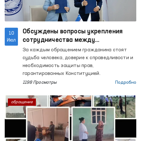
Обсуждены вопросы укрепления
10
сотрудничества между
Июл
Омбудсманом и Конституционным
За каждым обращением гражданина стоят
судом при рассмотрении обращений
судьба человека, доверие к справедливости и
граждан
необходимость защиты прав,
гарантированных Конституцией.
1198 Просмотры
Подробно
обращение