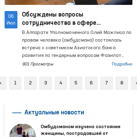
Обсуждены вопросы
06
сотрудничества в сфере
Июл
противодействия гендерному
В Аппарате Уполномоченного Олий Мажлиса по
насилию
правам человека (омбудсмана) состоялась
встреча с советником Азиатского банка
развития по гендерным вопросам Фазилат
Аллаяровой и национальным исследователем
901 Просмотры
Подробно
по вопросам гендерного насилия Маликой
Махмудовой.
Previous
«
1
2
3
4
5
6
7
8
Актуальные новости
Омбудсманом изучено состояние
женщины, пострадавшей от