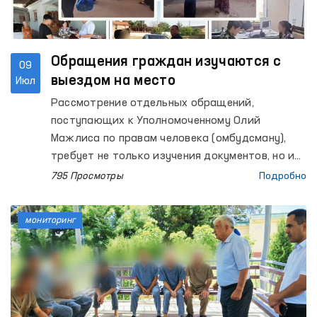
Обращения граждан изучаются с
09
выездом на место
Июл
Рассмотрение отдельных обращений,
поступающих к Уполномоченному Олий
Мажлиса по правам человека (омбудсману),
требует не только изучения документов, но и
проверки изложенных фактов
795 Просмотры
Подробно
непосредственно на месте.
мониторинг