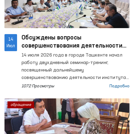
Обсуждены вопросы
14
совершенствования деятельности
Июл
института Омбудсмана в
14 июля 2026 года в городе Ташкенте начал
соответствии с требованиями
работу двухдневный семинар-тренинг,
Глобального альянса национальных
посвященный дальнейшему
правозащитных учреждений
совершенствованию деятельности института
Уполномоченного Олий Мажлиса по правам
(GANHRI)
1072 Просмотры
Подробно
человека (омбудсмана) на основе
международных стандартов. Мероприятие
обращение
организовано в сотрудничестве с Управлением
Верховного комиссара ООН по правам человека
(OHCHR).