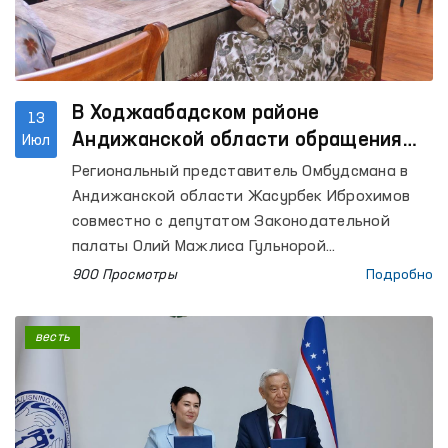
В Ходжаабадском районе
13
Андижанской области обращения
Июл
граждан изучены на уровне местных
Региональный представитель Омбудсмана в
сообществ
Андижанской области Жасурбек Иброхимов
совместно с депутатом Законодательной
палаты Олий Мажлиса Гульнорой
Абдувохидовой организовал выездной приём в
900 Просмотры
Подробно
Ходжаабадском районе Андижанской области
с целью изучения обращений граждан на
весть
месте.