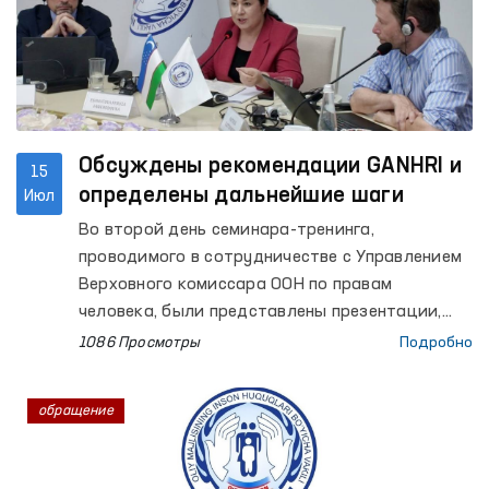
Обсуждены рекомендации GANHRI и
15
определены дальнейшие шаги
Июл
Во второй день семинара-тренинга,
проводимого в сотрудничестве с Управлением
Верховного комиссара ООН по правам
человека, были представлены презентации,
посвященные бюджетному процессу,
1086 Просмотры
Подробно
стратегическому плану развития,
организационной структуре, деятельности в
обращение
регионах и институциональному потенциалу
института Омбудсмана. Кроме того, с
участниками состоялись обсуждения и сессия