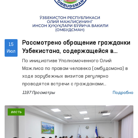
вопросов и ответов по основным требованиям
аккредитационного процесса.
Рассмотрено обращение гражданки
15
Узбекистана, содержащейся в
Июл
следственном изоляторе в Беларуси
По инициативе Уполномоченного Олий
Мажлиса по правам человека (омбудсмана) в
ходе зарубежных визитов регулярно
проводятся встречи с гражданами
Узбекистана, содержащимися в
1197 Просмотры
Подробно
пенитенциарных учреждениях иностранных
государств.
весть