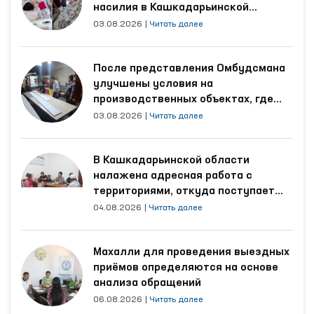
насилия в Кашкадарьинской
области
03.08.2026
|
Читать далее
После представления Омбудсмана
улучшены условия на
производственных объектах, где
трудятся осуждённые
03.08.2026
|
Читать далее
В Кашкадарьинской области
налажена адресная работа с
территориями, откуда поступает
наибольшее количество обращений
04.08.2026
|
Читать далее
Махалли для проведения выездных
приёмов определяются на основе
анализа обращений
06.08.2026
|
Читать далее