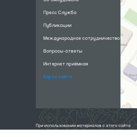
Об Омбудсмане
(вытрезвителей),
расположенных в
Пресс Служба
городе Термезе и
Публикации
Джаркурганском
районе.
Международное сотрудничество
Вопросы-ответы
Интернет приёмная
Карта сайта
При использовании материалов с этого сайта
ссылка