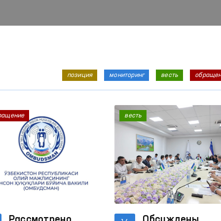
позиция
мониторинг
весть
обраще
ращение
весть
Рассмотрено
Обсуждены