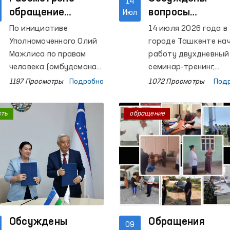
14
обращение
вопросы
Июл
гражданки
совершенствов
По инициативе
14 июля 2026 года в
Узбекистана,
деятельности
Уполномоченного Олий
городе Ташкенте на
содержащейся в
института
Мажлиса по правам
работу двухдневный
следственном
человека (омбудсмана)
Омбудсмана в
семинар-тренинг,
в ходе зарубежных
посвященный
изоляторе в
соответствии с
1197 Просмотры
Подробно
1072 Просмотры
Под
визитов регулярно
дальнейшему
Беларуси
требованиями
проводятся встречи с
совершенствованию
Глобального
сть
обращение
гражданами
деятельности инсти
альянса
Узбекистана,
Уполномоченного Ол
национальных
содержащимися в
Мажлиса по правам
правозащитных
пенитенциарных
человека (омбудсма
учреждений
учреждениях
на основе
(GANHRI)
иностранных
международных
государств.
стандартов.
Мероприятие
Обсуждены
организовано в
Обращения
09