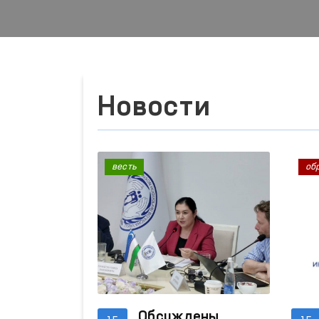
Новости
весть
об
Обсуждены