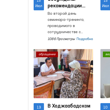
15
15
рекомендации
Июл
Июл
GANHRI и
Во второй день
определены
семинара-тренинга,
дальнейшие шаги
проводимого в
сотрудничестве с
Управлением
1086 Просмотры
Подробно
Верховного комиссара
ООН по правам
обращение
ве
человека, были
представлены
презентации,
посвященные
бюджетному процессу,
стратегическому плану
развития,
организационной
структуре,
В Ходжаабадском
13
10