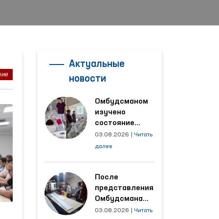
Актуальные
ние
новости
Омбудсманом
изучено
состояние
женщины,
03.08.2026
|
Читать
пострадавшей от
далее
насилия в
Кашкадарьинской
области
После
представления
Омбудсмана
улучшены
03.08.2026
|
Читать