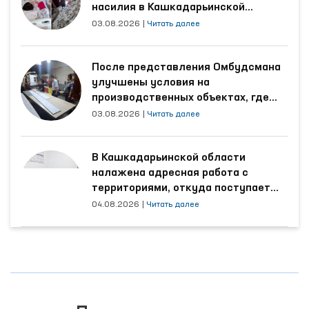
органов, ученые-правоведы, а также
насилия в Кашкадарьинской
области
представители средств массовой
03.08.2026
|
Читать далее
информации.
После представления Омбудсмана
улучшены условия на
производственных объектах, где
трудятся осуждённые
03.08.2026
|
Читать далее
В Кашкадарьинской области
налажена адресная работа с
территориями, откуда поступает
наибольшее количество обращений
04.08.2026
|
Читать далее