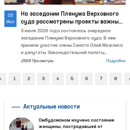
На заседании Пленума Верховного
03
суда рассмотрены проекты важных
Июл
постановлений
3 июля 2026 года состоялось очередное
заседание Пленума Верховного суда. В нем
приняли участие члены Сената Олий Мажлиса
и депутаты Законодательной палаты,
Уполномоченный Олий Мажлиса по правам
2568 Просмотры
Подробно
человека (омбудсман), Уполномоченный Олий
Мажлиса по правам ребенка (Детский
Previous
«
1
2
3
4
5
6
7
8
омбудсман), судьи Верховного суда и судов
нижестоящих инстанций, Генеральный
прокурор, представители Конституционного
суда, Высшего судейского совета, Комитета по
Актуальные новости
делам семьи и женщин, Ассоциации судей,
Палаты адвокатов, заинтересованных
Омбудсманом изучено состояние
министерств и ведомств, правоохранительных
женщины, пострадавшей от