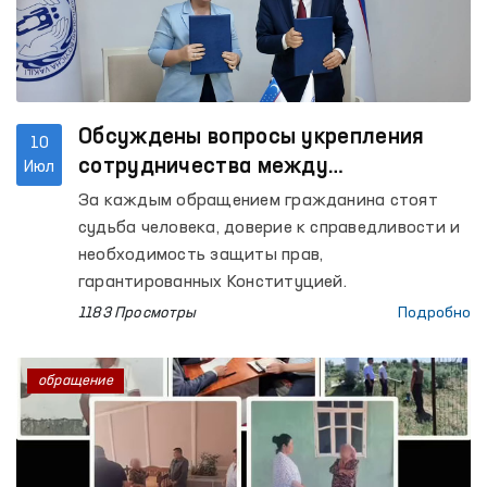
Обсуждены вопросы укрепления
10
сотрудничества между
Июл
Омбудсманом и Конституционным
За каждым обращением гражданина стоят
судом при рассмотрении обращений
судьба человека, доверие к справедливости и
граждан
необходимость защиты прав,
гарантированных Конституцией.
1183 Просмотры
Подробно
обращение