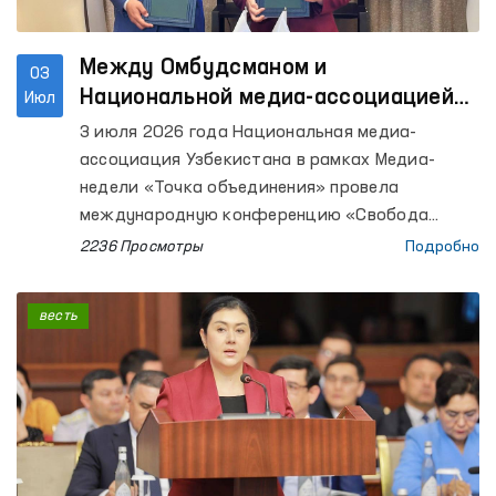
Между Омбудсманом и
03
Национальной медиа-ассоциацией
Июл
Узбекистана подписан Меморандум
3 июля 2026 года Национальная медиа-
о сотрудничестве
ассоциация Узбекистана в рамках Медиа-
недели «Точка объединения» провела
международную конференцию «Свобода
слова и надежные медиа».
2236 Просмотры
Подробно
весть