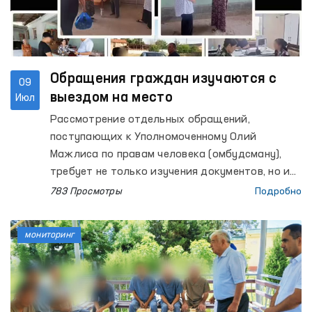
Обращения граждан изучаются с
09
выездом на место
Июл
Рассмотрение отдельных обращений,
поступающих к Уполномоченному Олий
Мажлиса по правам человека (омбудсману),
требует не только изучения документов, но и
проверки изложенных фактов
783 Просмотры
Подробно
непосредственно на месте.
мониторинг