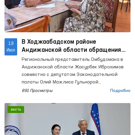
В Ходжаабадском районе
13
Андижанской области обращения
Июл
граждан изучены на уровне местных
Региональный представитель Омбудсмана в
сообществ
Андижанской области Жасурбек Иброхимов
совместно с депутатом Законодательной
палаты Олий Мажлиса Гульнорой
Абдувохидовой организовал выездной приём в
891 Просмотры
Подробно
Ходжаабадском районе Андижанской области
с целью изучения обращений граждан на
весть
месте.