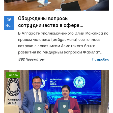
Обсуждены вопросы
06
сотрудничества в сфере
Июл
противодействия гендерному
В Аппарате Уполномоченного Олий Мажлиса по
насилию
правам человека (омбудсмана) состоялась
встреча с советником Азиатского банка
развития по гендерным вопросам Фазилат
Аллаяровой и национальным исследователем
892 Просмотры
Подробно
по вопросам гендерного насилия Маликой
Махмудовой.
весть