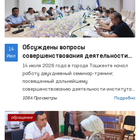
Обсуждены вопросы
14
совершенствования деятельности
Июл
института Омбудсмана в
14 июля 2026 года в городе Ташкенте начал
соответствии с требованиями
работу двухдневный семинар-тренинг,
Глобального альянса национальных
посвященный дальнейшему
правозащитных учреждений
совершенствованию деятельности института
Уполномоченного Олий Мажлиса по правам
(GANHRI)
1064 Просмотры
Подробно
человека (омбудсмана) на основе
международных стандартов. Мероприятие
обращение
организовано в сотрудничестве с Управлением
Верховного комиссара ООН по правам человека
(OHCHR).