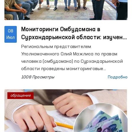
Мониторинги Омбудсмана в
08
Сурхандарьинской области: изучено
Июл
исполнение ранее данных
Региональным представителем
рекомендаций
Уполномоченного Олий Мажлиса по правам
человека (омбудсмана) по Сурхандарьинской
области проведены мониторинговые
посещения изоляторов временного
1008 Просмотры
Подробно
содержания (ИВС) УВД города Термеза и
Джаркурганского района, Специального
обращение
приёмника для лиц, подвергнутых
административному аресту УВД
Сурхандарьинской области (Специальный
приёмник), Центра реабилитации для лиц без
определённого места жительства,