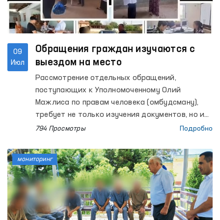
Обращения граждан изучаются с
09
выездом на место
Июл
Рассмотрение отдельных обращений,
поступающих к Уполномоченному Олий
Мажлиса по правам человека (омбудсману),
требует не только изучения документов, но и
проверки изложенных фактов
794 Просмотры
Подробно
непосредственно на месте.
мониторинг