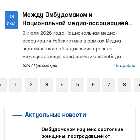
Между Омбудсманом и
03
Национальной медиа-ассоциацией
Июл
Узбекистана подписан Меморандум
3 июля 2026 года Национальная медиа-
о сотрудничестве
ассоциация Узбекистана в рамках Медиа-
недели «Точка объединения» провела
международную конференцию «Свобода
слова и надежные медиа».
2247 Просмотры
Подробно
Previous
«
1
2
3
4
5
6
7
8
Актуальные новости
Омбудсманом изучено состояние
женщины, пострадавшей от