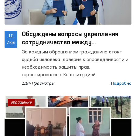
Обсуждены вопросы укрепления
10
сотрудничества между
Июл
Омбудсманом и Конституционным
За каждым обращением гражданина стоят
судом при рассмотрении обращений
судьба человека, доверие к справедливости и
граждан
необходимость защиты прав,
гарантированных Конституцией.
1194 Просмотры
Подробно
обращение