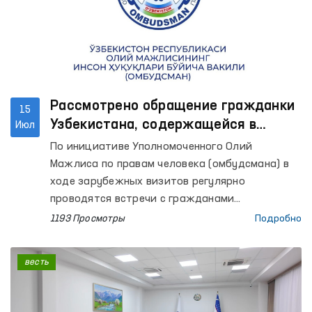
Рассмотрено обращение гражданки
15
Узбекистана, содержащейся в
Июл
следственном изоляторе в Беларуси
По инициативе Уполномоченного Олий
Мажлиса по правам человека (омбудсмана) в
ходе зарубежных визитов регулярно
проводятся встречи с гражданами
Узбекистана, содержащимися в
1193 Просмотры
Подробно
пенитенциарных учреждениях иностранных
государств.
весть