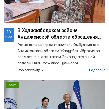
В Ходжаабадском районе
13
Андижанской области обращения
Июл
граждан изучены на уровне местных
Региональный представитель Омбудсмана в
сообществ
Андижанской области Жасурбек Иброхимов
совместно с депутатом Законодательной
палаты Олий Мажлиса Гульнорой
Абдувохидовой организовал выездной приём в
896 Просмотры
Подробно
Ходжаабадском районе Андижанской области
с целью изучения обращений граждан на
весть
месте.