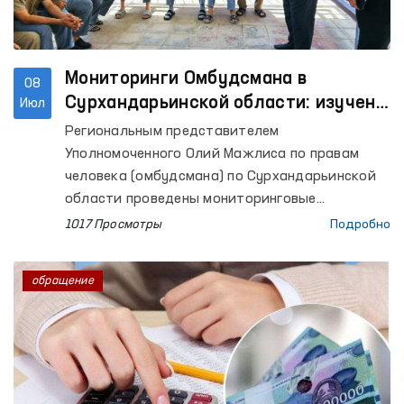
Мониторинги Омбудсмана в
08
Сурхандарьинской области: изучено
Июл
исполнение ранее данных
Региональным представителем
рекомендаций
Уполномоченного Олий Мажлиса по правам
человека (омбудсмана) по Сурхандарьинской
области проведены мониторинговые
посещения изоляторов временного
1017 Просмотры
Подробно
содержания (ИВС) УВД города Термеза и
Джаркурганского района, Специального
обращение
приёмника для лиц, подвергнутых
административному аресту УВД
Сурхандарьинской области (Специальный
приёмник), Центра реабилитации для лиц без
определённого места жительства,
Сурхандарьинского филиала