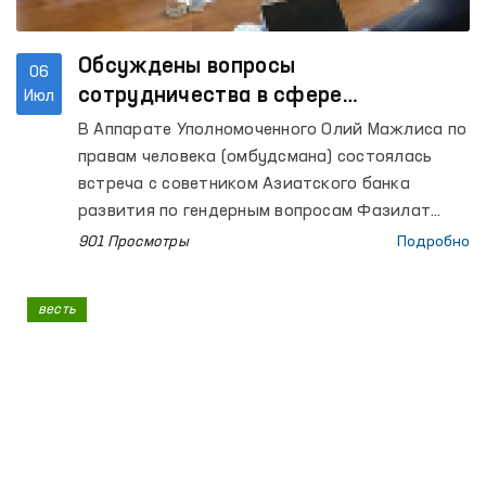
Обсуждены вопросы
06
сотрудничества в сфере
Июл
противодействия гендерному
В Аппарате Уполномоченного Олий Мажлиса по
насилию
правам человека (омбудсмана) состоялась
встреча с советником Азиатского банка
развития по гендерным вопросам Фазилат
Аллаяровой и национальным исследователем
901 Просмотры
Подробно
по вопросам гендерного насилия Маликой
Махмудовой.
весть