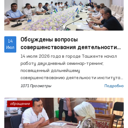
Обсуждены вопросы
14
совершенствования деятельности
Июл
института Омбудсмана в
14 июля 2026 года в городе Ташкенте начал
соответствии с требованиями
работу двухдневный семинар-тренинг,
Глобального альянса национальных
посвященный дальнейшему
правозащитных учреждений
совершенствованию деятельности института
Уполномоченного Олий Мажлиса по правам
(GANHRI)
1071 Просмотры
Подробно
человека (омбудсмана) на основе
международных стандартов. Мероприятие
обращение
организовано в сотрудничестве с Управлением
Верховного комиссара ООН по правам человека
(OHCHR).