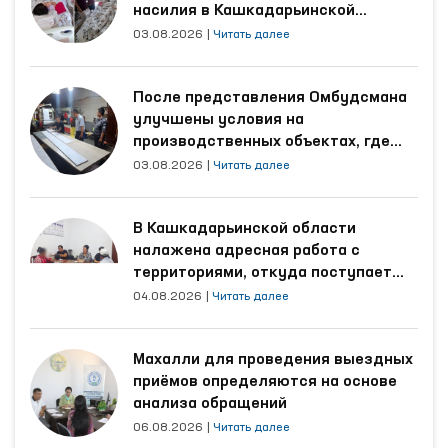
насилия в Кашкадарьинской
области
03.08.2026
|
Читать далее
После представления Омбудсмана
улучшены условия на
производственных объектах, где
трудятся осуждённые
03.08.2026
|
Читать далее
В Кашкадарьинской области
налажена адресная работа с
территориями, откуда поступает
наибольшее количество обращений
04.08.2026
|
Читать далее
Махалли для проведения выездных
приёмов определяются на основе
анализа обращений
06.08.2026
|
Читать далее