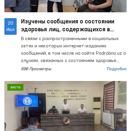
Изучены сообщения о состоянии
20
здоровья лиц, содержащихся в
Июл
Центральном следственном
В связи с распространенными в социальных
изоляторе
сетях и некоторых интернет-изданиях
сообщений, в том числе на сайте Podrobno.uz о
случаях, связанных с состоянием здоровья
лиц, содержащихся в Центральном
696 Просмотры
Подробно
следственном изоляторе Департамента
исполнения наказаний Ташкентской области, а
весть
также запросом об изучении Омбудсманом
данного факта, сообщается следующее.