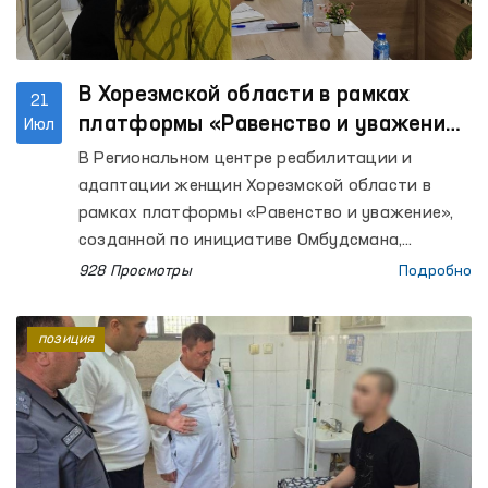
В Хорезмской области в рамках
21
платформы «Равенство и уважение»
Июл
рассмотрены и решены обращения
В Региональном центре реабилитации и
женщин
адаптации женщин Хорезмской области в
рамках платформы «Равенство и уважение»,
созданной по инициативе Омбудсмана,
проведено мероприятие «Автобус правовой
928 Просмотры
Подробно
помощи».
позиция