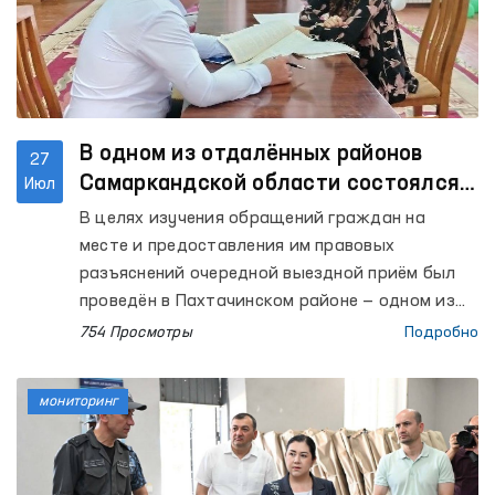
В одном из отдалённых районов
27
Самаркандской области состоялся
Июл
выездной приём
В целях изучения обращений граждан на
месте и предоставления им правовых
разъяснений очередной выездной приём был
проведён в Пахтачинском районе — одном из
отдалённых районов Самаркандской области.
754 Просмотры
Подробно
мониторинг