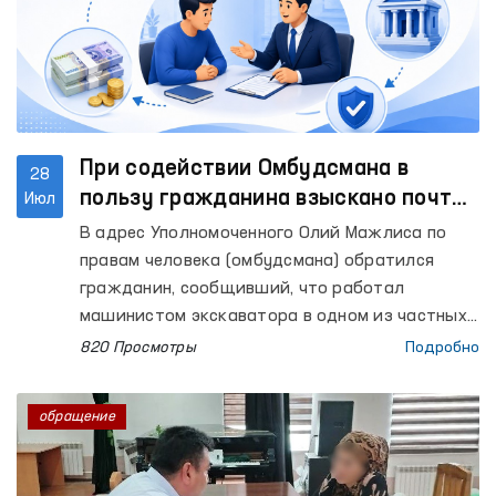
При содействии Омбудсмана в
28
пользу гражданина взыскано почти
Июл
60 миллионов сумов заработной
В адрес Уполномоченного Олий Мажлиса по
платы и компенсации
правам человека (омбудсмана) обратился
гражданин, сообщивший, что работал
машинистом экскаватора в одном из частных
предприятий. Вместе с тем он выразил
820 Просмотры
Подробно
недовольство тем, что ему не были выплачены
заработная плата за период с января по май
обращение
2025 года, а также расчётные выплаты,
подлежащие выплате при прекращении
трудового договора.