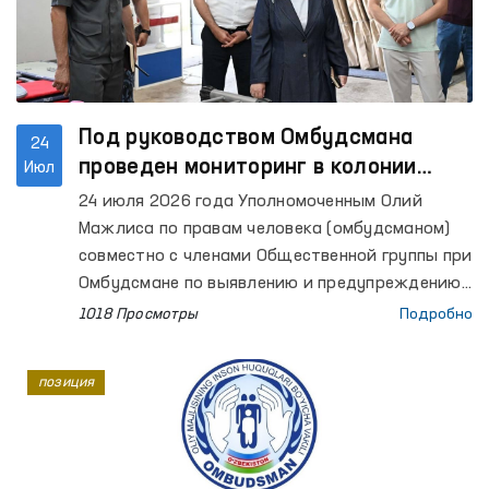
Под руководством Омбудсмана
24
проведен мониторинг в колонии
Июл
исполнения наказания № 7
24 июля 2026 года Уполномоченным Олий
Ташкентской области
Мажлиса по правам человека (омбудсманом)
совместно с членами Общественной группы при
Омбудсмане по выявлению и предупреждению
случаев пыток осуществлен мониторинговый
1018 Просмотры
Подробно
визит в колонию исполнения наказания № 7
Ташкентской области.
позиция