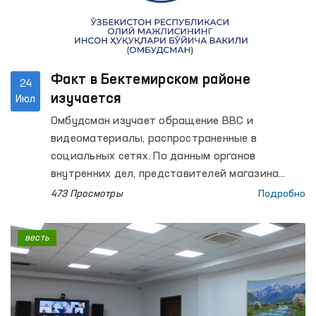
Факт в Бектемирском районе
24
изучается
Июл
Омбудсман изучает обращение BBC и
видеоматериалы, распространенные в
социальных сетях. По данным органов
внутренних дел, представителей магазина
неоднократно предупреждали о
473 Просмотры
Подробно
необходимости вывоза строительных
материалов с пешеходной дорожки, однако
весть
эти требования не были выполнены и двое
граждан были привлечены к
административной ответственности. А в
обращении утверждается, что при
доставлении задержанных в здание УВД к ним