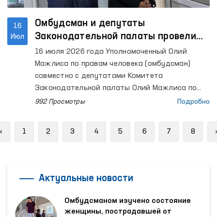
Омбудсман и депутаты
16
Законодательной палаты провели
Июл
мониторинг ряда закрытых
16 июля 2026 года Уполномоченный Олий
учреждений в Ташкенте
Мажлиса по правам человека (омбудсман)
совместно с депутатами Комитета
Законодательной палаты Олий Мажлиса по
международным делам, вопросам обороны и
992 Просмотры
Подробно
безопасности провели мониторинговые визиты
в специальный приемник для содержания лиц,
Previous
«
1
2
3
4
5
6
7
8
подвергнутых административному аресту, а
также в Центр реабилитации лиц без
определенного места жительства в городе
Ташкенте.
Актуальные новости
Омбудсманом изучено состояние
женщины, пострадавшей от