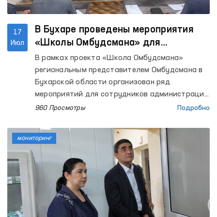
В Бухаре проведены мероприятия
17
«Школы Омбудсмана» для
Июл
сотрудников закрытых учреждений
В рамках проекта «Школа Омбудсмана»
региональным представителем Омбудсмана в
Бухарской области организован ряд
мероприятий для сотрудников администраций
колоний исполнения наказания №№ 1, 17 и 20,
960 Просмотры
Подробно
а также следственного изолятора № 4. В
мероприятиях приняли участие депутат
мониторинг
Бухарского областного Кенгаша народных
депутатов Д. Ахмедова и руководитель
Бухарского областного территориального
подразделения Общенационального движения
«Юксалиш» Х. Бобожонов.