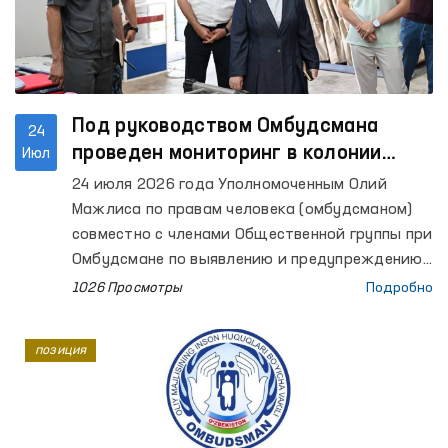
Под руководством Омбудсмана
24
проведен мониторинг в колонии
Июл
исполнения наказания № 7
24 июля 2026 года Уполномоченным Олий
Ташкентской области
Мажлиса по правам человека (омбудсманом)
совместно с членами Общественной группы при
Омбудсмане по выявлению и предупреждению
случаев пыток осуществлен мониторинговый
1026 Просмотры
Подробно
визит в колонию исполнения наказания № 7
Ташкентской области.
позиция