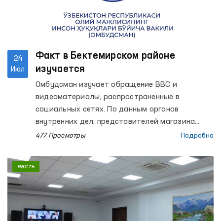
Факт в Бектемирском районе
24
изучается
Июл
Омбудсман изучает обращение BBC и
видеоматериалы, распространенные в
социальных сетях. По данным органов
внутренних дел, представителей магазина
неоднократно предупреждали о
477 Просмотры
Подробно
необходимости вывоза строительных
материалов с пешеходной дорожки, однако
весть
эти требования не были выполнены и двое
граждан были привлечены к
административной ответственности. А в
обращении утверждается, что при
доставлении задержанных в здание УВД к ним