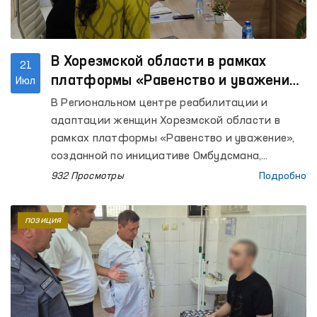
В Хорезмской области в рамках
21
платформы «Равенство и уважение»
Июл
рассмотрены и решены обращения
В Региональном центре реабилитации и
женщин
адаптации женщин Хорезмской области в
рамках платформы «Равенство и уважение»,
созданной по инициативе Омбудсмана,
проведено мероприятие «Автобус правовой
932 Просмотры
Подробно
помощи».
позиция