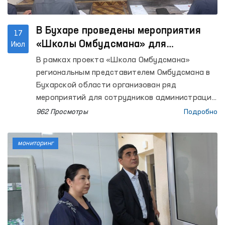
В Бухаре проведены мероприятия
17
«Школы Омбудсмана» для
Июл
сотрудников закрытых учреждений
В рамках проекта «Школа Омбудсмана»
региональным представителем Омбудсмана в
Бухарской области организован ряд
мероприятий для сотрудников администраций
колоний исполнения наказания №№ 1, 17 и 20,
962 Просмотры
Подробно
а также следственного изолятора № 4. В
мероприятиях приняли участие депутат
мониторинг
Бухарского областного Кенгаша народных
депутатов Д. Ахмедова и руководитель
Бухарского областного территориального
подразделения Общенационального движения
«Юксалиш» Х. Бобожонов.