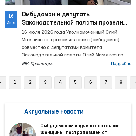
Омбудсман и депутаты
16
Законодательной палаты провели
Июл
мониторинг ряда закрытых
16 июля 2026 года Уполномоченный Олий
учреждений в Ташкенте
Мажлиса по правам человека (омбудсман)
совместно с депутатами Комитета
Законодательной палаты Олий Мажлиса по
международным делам, вопросам обороны и
994 Просмотры
Подробно
безопасности провели мониторинговые визиты
в специальный приемник для содержания лиц,
Previous
«
1
2
3
4
5
6
7
8
подвергнутых административному аресту, а
также в Центр реабилитации лиц без
определенного места жительства в городе
Ташкенте.
Актуальные новости
Омбудсманом изучено состояние
женщины, пострадавшей от