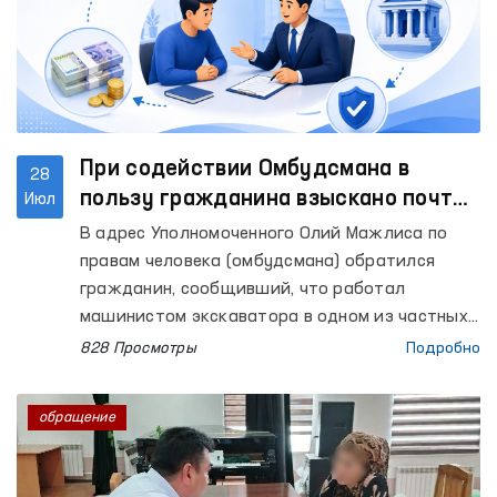
При содействии Омбудсмана в
28
пользу гражданина взыскано почти
Июл
60 миллионов сумов заработной
В адрес Уполномоченного Олий Мажлиса по
платы и компенсации
правам человека (омбудсмана) обратился
гражданин, сообщивший, что работал
машинистом экскаватора в одном из частных
предприятий. Вместе с тем он выразил
828 Просмотры
Подробно
недовольство тем, что ему не были выплачены
заработная плата за период с января по май
обращение
2025 года, а также расчётные выплаты,
подлежащие выплате при прекращении
трудового договора.