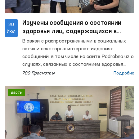
Изучены сообщения о состоянии
20
здоровья лиц, содержащихся в
Июл
Центральном следственном
В связи с распространенными в социальных
изоляторе
сетях и некоторых интернет-изданиях
сообщений, в том числе на сайте Podrobno.uz о
случаях, связанных с состоянием здоровья
лиц, содержащихся в Центральном
700 Просмотры
Подробно
следственном изоляторе Департамента
исполнения наказаний Ташкентской области, а
весть
также запросом об изучении Омбудсманом
данного факта, сообщается следующее.