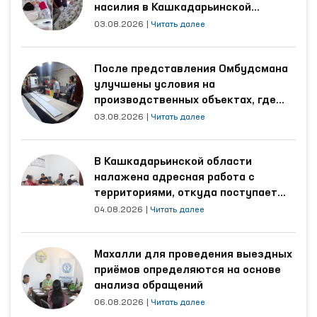
насилия в Кашкадарьинской
области
03.08.2026
|
Читать далее
После представления Омбудсмана
улучшены условия на
производственных объектах, где
трудятся осуждённые
03.08.2026
|
Читать далее
В Кашкадарьинской области
налажена адресная работа с
территориями, откуда поступает
наибольшее количество обращений
04.08.2026
|
Читать далее
Махалли для проведения выездных
приёмов определяются на основе
анализа обращений
06.08.2026
|
Читать далее