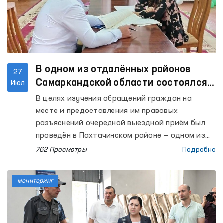
В одном из отдалённых районов
27
Самаркандской области состоялся
Июл
выездной приём
В целях изучения обращений граждан на
месте и предоставления им правовых
разъяснений очередной выездной приём был
проведён в Пахтачинском районе — одном из
отдалённых районов Самаркандской области.
762 Просмотры
Подробно
мониторинг