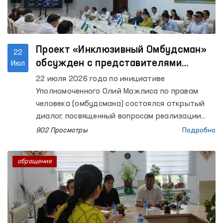
была применена чрезмерная сила. Органами
внутренних дел отвергнуты данные доводы,
отметив, что сотрудники действовали в
рамках своих полномочий.
Проект «Инклюзивный Омбудсман»
22
обсужден с представителями
Июл
гражданского общества
22 июля 2026 года по инициативе
Уполномоченного Олий Мажлиса по правам
человека (омбудсмана) состоялся открытый
диалог, посвященный вопросам реализации
проекта «Инклюзивный Омбудсман».
902 Просмотры
Подробно
обращение