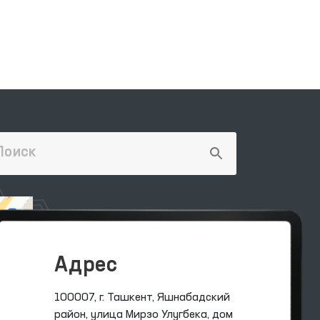
у
та
ния
м
Адрес
100007, г. Ташкент, Яшнабадский
район, улица Мирзо Улугбека, дом