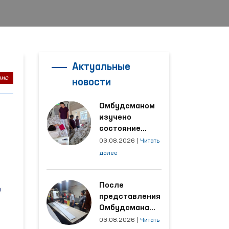
Актуальные
ние
новости
Омбудсманом
изучено
состояние
женщины,
03.08.2026
|
Читать
пострадавшей от
далее
насилия в
Кашкадарьинской
области
После
представления
Омбудсмана
улучшены
03.08.2026
|
Читать