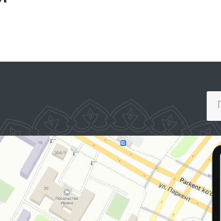
административному
регионах и
аресту, а также в Центр
институциональном
реабилитации лиц без
потенциалу институ
определенного места
Омбудсмана. Кроме
жительства в городе
того, с участниками
Ташкенте.
состоялись обсужде
и сессия вопросов и
ответов по основны
требованиям
аккредитационного
процесса.