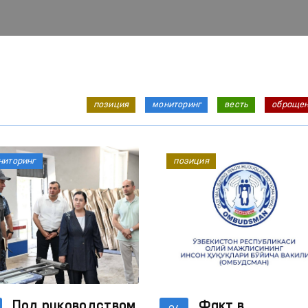
позиция
мониторинг
весть
обраще
ниторинг
позиция
Под руководством
Факт в