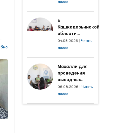
условия на
далее
производственных
объектах, где
ся
трудятся
В
осуждённые
Кашкадарьинской
области
налажена
04.08.2026
|
Читать
о
адресная работа
обно
далее
с территориями,
откуда поступает
наибольшее
Махалли для
количество
проведения
тно
обращений
выездных
приёмов
06.08.2026
|
Читать
оза
определяются
далее
на основе
анализа
обращений
и,
ния
и