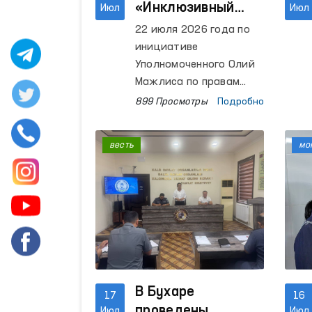
«Инклюзивный
Июл
Июл
Омбудсман»
22 июля 2026 года по
обсужден с
инициативе
представителями
Уполномоченного Олий
гражданского
Мажлиса по правам
человека (омбудсмана)
общества
899 Просмотры
Подробно
состоялся открытый
диалог, посвященный
весть
мо
вопросам реализации
проекта «Инклюзивный
Омбудсман».
В Бухаре
17
16
проведены
Июл
Июл