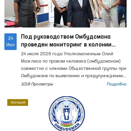
Под руководством Омбудсмана
24
проведен мониторинг в колонии
Июл
исполнения наказания № 7
24 июля 2026 года Уполномоченным Олий
Ташкентской области
Мажлиса по правам человека (омбудсманом)
совместно с членами Общественной группы при
Омбудсмане по выявлению и предупреждению
случаев пыток осуществлен мониторинговый
1018 Просмотры
Подробно
визит в колонию исполнения наказания № 7
Ташкентской области.
позиция