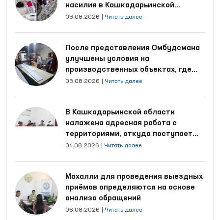
насилия в Кашкадарьинской
области
03.08.2026
|
Читать далее
После представления Омбудсмана
улучшены условия на
производственных объектах, где
трудятся осуждённые
03.08.2026
|
Читать далее
В Кашкадарьинской области
налажена адресная работа с
территориями, откуда поступает
наибольшее количество обращений
04.08.2026
|
Читать далее
Махалли для проведения выездных
приёмов определяются на основе
анализа обращений
06.08.2026
|
Читать далее