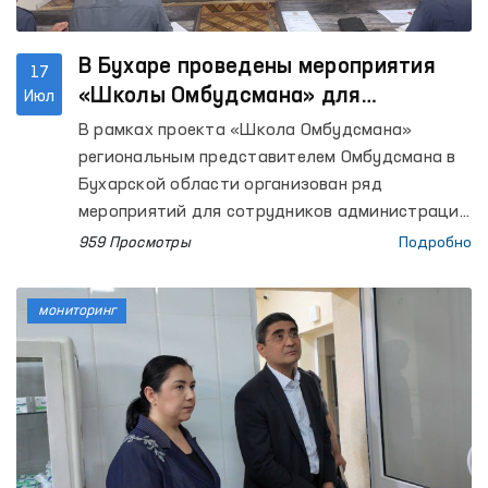
В Бухаре проведены мероприятия
17
«Школы Омбудсмана» для
Июл
сотрудников закрытых учреждений
В рамках проекта «Школа Омбудсмана»
региональным представителем Омбудсмана в
Бухарской области организован ряд
мероприятий для сотрудников администраций
колоний исполнения наказания №№ 1, 17 и 20,
959 Просмотры
Подробно
а также следственного изолятора № 4. В
мероприятиях приняли участие депутат
мониторинг
Бухарского областного Кенгаша народных
депутатов Д. Ахмедова и руководитель
Бухарского областного территориального
подразделения Общенационального движения
«Юксалиш» Х. Бобожонов.