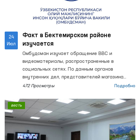
Факт в Бектемирском районе
24
изучается
Июл
Омбудсман изучает обращение BBC и
видеоматериалы, распространенные в
социальных сетях. По данным органов
внутренних дел, представителей магазина
неоднократно предупреждали о
472 Просмотры
Подробно
необходимости вывоза строительных
материалов с пешеходной дорожки, однако
весть
эти требования не были выполнены и двое
граждан были привлечены к
административной ответственности. А в
обращении утверждается, что при
доставлении задержанных в здание УВД к ним