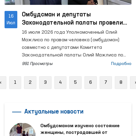
Омбудсман и депутаты
16
Законодательной палаты провели
Июл
мониторинг ряда закрытых
16 июля 2026 года Уполномоченный Олий
учреждений в Ташкенте
Мажлиса по правам человека (омбудсман)
совместно с депутатами Комитета
Законодательной палаты Олий Мажлиса по
международным делам, вопросам обороны и
991 Просмотры
Подробно
безопасности провели мониторинговые визиты
в специальный приемник для содержания лиц,
Previous
«
1
2
3
4
5
6
7
8
подвергнутых административному аресту, а
также в Центр реабилитации лиц без
определенного места жительства в городе
Ташкенте.
Актуальные новости
Омбудсманом изучено состояние
женщины, пострадавшей от