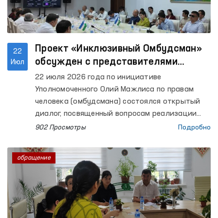
была применена чрезмерная сила. Органами
внутренних дел отвергнуты данные доводы,
отметив, что сотрудники действовали в
рамках своих полномочий.
Проект «Инклюзивный Омбудсман»
22
обсужден с представителями
Июл
гражданского общества
22 июля 2026 года по инициативе
Уполномоченного Олий Мажлиса по правам
человека (омбудсмана) состоялся открытый
диалог, посвященный вопросам реализации
проекта «Инклюзивный Омбудсман».
902 Просмотры
Подробно
обращение