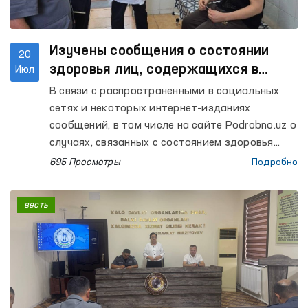
Изучены сообщения о состоянии
20
здоровья лиц, содержащихся в
Июл
Центральном следственном
В связи с распространенными в социальных
изоляторе
сетях и некоторых интернет-изданиях
сообщений, в том числе на сайте Podrobno.uz о
случаях, связанных с состоянием здоровья
лиц, содержащихся в Центральном
695 Просмотры
Подробно
следственном изоляторе Департамента
исполнения наказаний Ташкентской области, а
весть
также запросом об изучении Омбудсманом
данного факта, сообщается следующее.