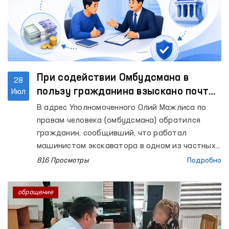
При содействии Омбудсмана в
28
пользу гражданина взыскано почти
Июл
60 миллионов сумов заработной
В адрес Уполномоченного Олий Мажлиса по
платы и компенсации
правам человека (омбудсмана) обратился
гражданин, сообщивший, что работал
машинистом экскаватора в одном из частных
предприятий. Вместе с тем он выразил
816 Просмотры
Подробно
недовольство тем, что ему не были выплачены
заработная плата за период с января по май
обращение
2025 года, а также расчётные выплаты,
подлежащие выплате при прекращении
трудового договора.