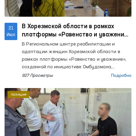
В Хорезмской области в рамках
21
платформы «Равенство и уважение»
Июл
рассмотрены и решены обращения
В Региональном центре реабилитации и
женщин
адаптации женщин Хорезмской области в
рамках платформы «Равенство и уважение»,
созданной по инициативе Омбудсмана,
проведено мероприятие «Автобус правовой
927 Просмотры
Подробно
помощи».
позиция