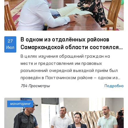
В одном из отдалённых районов
27
Самаркандской области состоялся
Июл
выездной приём
В целях изучения обращений граждан на
месте и предоставления им правовых
разъяснений очередной выездной приём был
проведён в Пахтачинском районе — одном из
отдалённых районов Самаркандской области.
754 Просмотры
Подробно
мониторинг