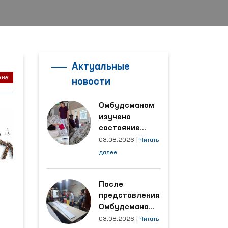
Актуальные
ние
новости
Омбудсманом
изучено
состояние
женщины,
03.08.2026
|
Читать
пострадавшей от
далее
насилия в
Кашкадарьинской
области
После
представления
Омбудсмана
улучшены
03.08.2026
|
Читать