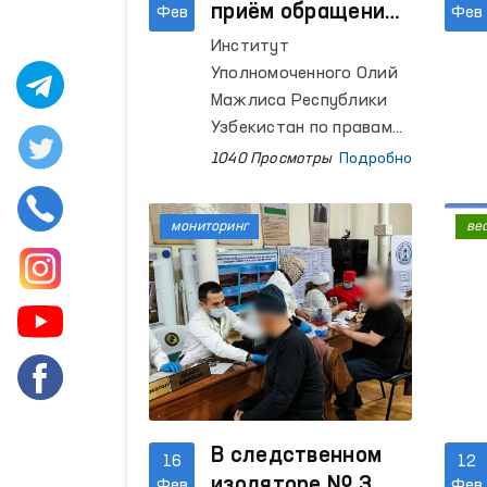
приём обращений
Фев
Фев
граждан
Институт
Уполномоченного Олий
Мажлиса Республики
Узбекистан по правам
человека (омбудсмана)
1040 Просмотры
Подробно
продолжает
проведение приёма
мониторинг
ве
граждан.
В следственном
16
12
изоляторе № 3
Фев
Фев