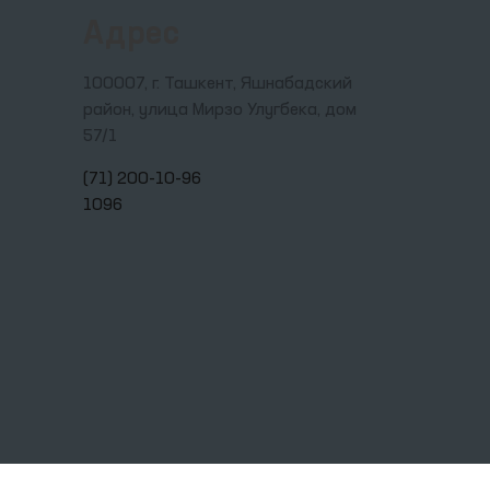
Адрес
100007, г. Ташкент, Яшнабадский
район, улица Мирзо Улугбека, дом
57/1
(71) 200-10-96
1096