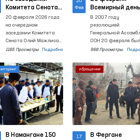
20
Комитета Сената
Всемирный ден
Фев
рассмотрен
социальной
20 февраля 2026 года
В 2007 году
доклад
справедливост
на очередном
резолюцией
Омбудсмана о
заседании Комитета
Генеральной Ассамб
деятельности за
Сената Олий Мажлиса
ООН 20 февраля бы
по бюджету и
провозглашено
2025 год
1165 Просмотры
Подробно
968 Просмотры
Подр
экономическим
Всемирным днём
вопросам в
социальной
ниторинг
обращение
предварительном
справедливости. С
порядке был
2009 года эта дата
рассмотрен доклад
ежегодно отмечаетс
Уполномоченного Олий
во всём мире.
Мажлиса Республики
Узбекистан по правам
человека (омбудсмана)
о деятельности за 2025
год.
В Намангане 150
В Фергане
17