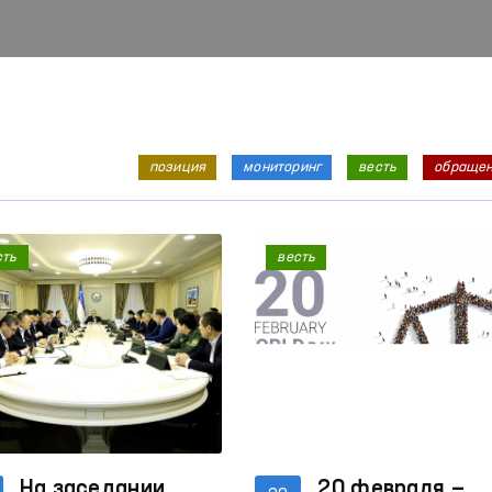
позиция
мониторинг
весть
обраще
сть
весть
На заседании
20 февраля —