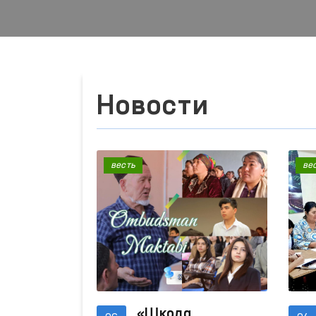
Новости
весть
ве
«Школа