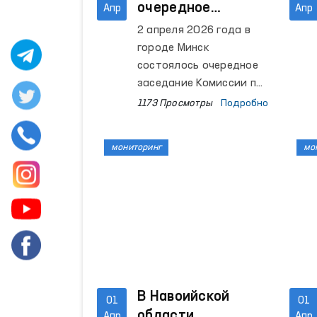
очередное
Апр
Апр
заседание
2 апреля 2026 года в
Комиссии по
городе Минск
правам человека
состоялось очередное
СНГ
заседание Комиссии по
правам человека
1173 Просмотры
Подробно
Содружества
Независимых
мониторинг
мо
Государств (СНГ).
В Навоийской
01
01
области
Апр
Апр