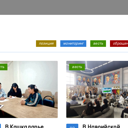
позиция
мониторинг
весть
обраще
сть
весть
В Кашкадарье
В Навоийской