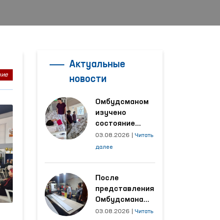
Актуальные
ние
новости
Омбудсманом
изучено
состояние
женщины,
03.08.2026
|
Читать
пострадавшей от
далее
насилия в
Кашкадарьинской
области
После
представления
Омбудсмана
улучшены
03.08.2026
|
Читать