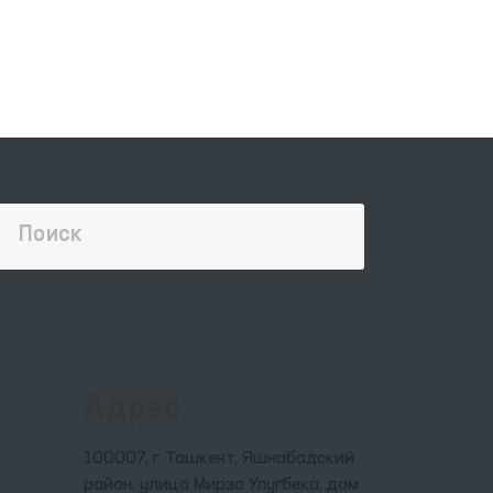
Адрес
100007, г. Ташкент, Яшнабадский
район, улица Мирзо Улугбека, дом