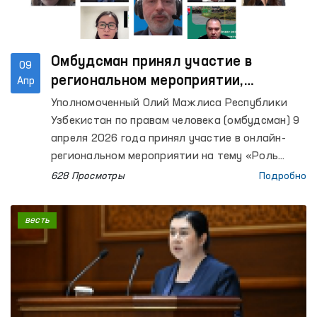
Омбудсман принял участие в
09
региональном мероприятии,
Апр
посвящённом экологическим правам
Уполномоченный Олий Мажлиса Республики
Узбекистан по правам человека (омбудсман) 9
апреля 2026 года принял участие в онлайн-
региональном мероприятии на тему «Роль
сотрудничества Север–Юг, Юг–Юг и
628 Просмотры
Подробно
трёхстороннего сотрудничества в реализации
всех прав человека, включая право на
весть
развитие», организованном Управлением
Верховного комиссара Организации
Объединённых Наций по правам человека.