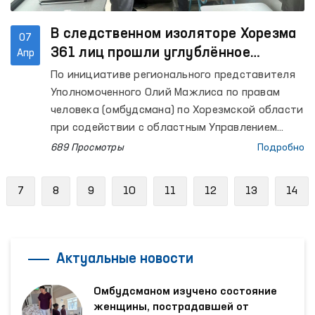
В следственном изоляторе Хорезма
07
361 лиц прошли углублённое
Апр
медицинское обследование
По инициативе регионального представителя
Уполномоченного Олий Мажлиса по правам
человека (омбудсмана) по Хорезмской области
при содействии с областным Управлением
здравоохранения организовано медицинское
689 Просмотры
Подробно
обследование лиц, содержащихся в
следственном изоляторе №11.
evious
7
8
9
10
11
12
13
14
Актуальные новости
Омбудсманом изучено состояние
женщины, пострадавшей от