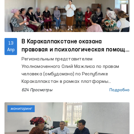
более 1000 учащихся.
В Каракалпакстане оказана
13
правовая и психологическая помощь
Апр
женщинам, пострадавшим от
Региональным представителем
насилия
Уполномоченного Олий Мажлиса по правам
человека (омбудсмана) по Республике
Каракалпакстан в рамках платформы
«Равенство и уважение» в территориальном
624 Просмотры
Подробно
центре Республики Каракалпакстан Центра
реабилитации и адаптации женщин
мониторинг
Национального агентства социальной защиты
при Президенте Республики Узбекистан было
организовано мероприятие «Автобус правовой