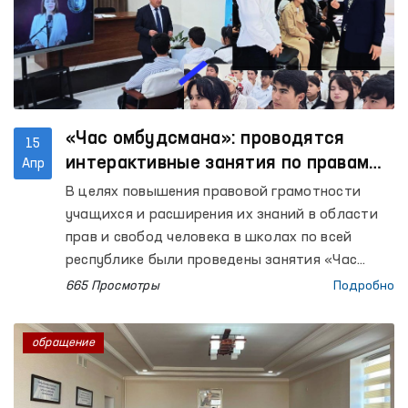
«Час омбудсмана»: проводятся
15
интерактивные занятия по правам
Апр
человека
В целях повышения правовой грамотности
учащихся и расширения их знаний в области
прав и свобод человека в школах по всей
республике были проведены занятия «Час
омбудсмана». В очередных уроках, прошедших
665 Просмотры
Подробно
в Республике Каракалпакстан, а также в
Ферганской, Кашкадарьинской, Бухарской,
обращение
Ташкентской, Наманганской,
Сурхандарьинской, Хорезмской и Навоийской
областях и городе Ташкенте, приняли участие