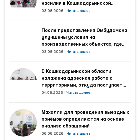
насилия в Кашкадарьинской
области
03.08.2026
|
Читать далее
После представления Омбудсмана
улучшены условия на
производственных объектах, где
трудятся осуждённые
03.08.2026
|
Читать далее
В Кашкадарьинской области
налажена адресная работа с
территориями, откуда поступает
наибольшее количество обращений
04.08.2026
|
Читать далее
Махалли для проведения выездных
приёмов определяются на основе
анализа обращений
06.08.2026
|
Читать далее