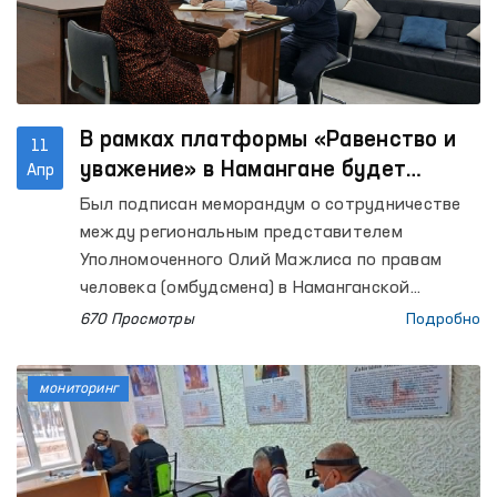
помощи».
В рамках платформы «Равенство и
11
уважение» в Намангане будет
Апр
проводиться индивидуальная
Был подписан меморандум о сотрудничестве
работа с агрессорами,
между региональным представителем
совершившими насилие.
Уполномоченного Олий Мажлиса по правам
человека (омбудсмена) в Наманганской
области и территориальным центром города
670 Просмотры
Подробно
Наманган по реабилитации и адаптации
женщин при Национальном агентстве
мониторинг
социальной защиты. Данное соглашение
направлено на дальнейшее усиление правовой,
психологической и социальной поддержки
женщин, пострадавших от насилия.