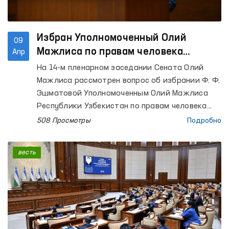
Избран Уполномоченный Олий
09
Мажлиса по правам человека
Апр
(омбудсман)
На 14-м пленарном заседании Сената Олий
Мажлиса рассмотрен вопрос об избрании Ф. Ф.
Эшматовой Уполномоченным Олий Мажлиса
Республики Узбекистан по правам человека
(омбудсманом).
508 Просмотры
Подробно
весть