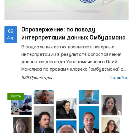
Опровержение: по поводу
09
интерпретации данных Омбудсмана
Апр
В социальных сетях возникают неверные
интерпретации в результате сопоставления
данных из доклада Уполномоченного Олий
Мажлиса по правам человека (омбудсмана) о
деятельности за 2025 год с показателями,
529 Просмотры
Подробно
размещённых в информационных ресурсах
Верховного суда.
весть