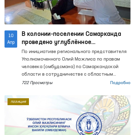
В колонии-поселении Самарканда
10
проведено углублённое
Апр
медицинское обследование
По инициативе регионального представителя
Уполномоченного Олий Мажлиса по правам
человека (омбудсмана) по Самаркандской
области в сотрудничестве с областным
управлением здравоохранения для
722 Просмотры
Подробно
содержащихся лиц в колонии-поселении №38
было организовано медицинское
позиция
обследование.