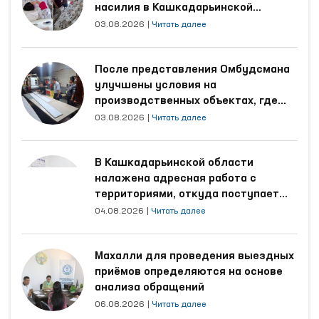
насилия в Кашкадарьинской
области
03.08.2026
|
Читать далее
После представления Омбудсмана
улучшены условия на
производственных объектах, где
трудятся осуждённые
03.08.2026
|
Читать далее
В Кашкадарьинской области
налажена адресная работа с
территориями, откуда поступает
наибольшее количество обращений
04.08.2026
|
Читать далее
Махалли для проведения выездных
приёмов определяются на основе
анализа обращений
06.08.2026
|
Читать далее