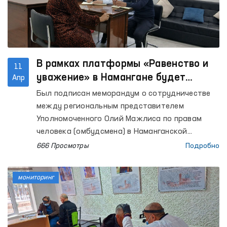
помощи».
В рамках платформы «Равенство и
11
уважение» в Намангане будет
Апр
проводиться индивидуальная
Был подписан меморандум о сотрудничестве
работа с агрессорами,
между региональным представителем
совершившими насилие.
Уполномоченного Олий Мажлиса по правам
человека (омбудсмена) в Наманганской
области и территориальным центром города
666 Просмотры
Подробно
Наманган по реабилитации и адаптации
женщин при Национальном агентстве
мониторинг
социальной защиты. Данное соглашение
направлено на дальнейшее усиление правовой,
психологической и социальной поддержки
женщин, пострадавших от насилия.