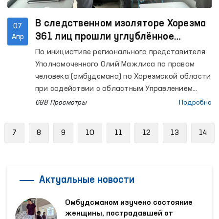
В следственном изоляторе Хорезма
07
361 лиц прошли углублённое
Апр
медицинское обследование
По инициативе регионального представителя
Уполномоченного Олий Мажлиса по правам
человека (омбудсмана) по Хорезмской области
при содействии с областным Управлением
здравоохранения организовано медицинское
688 Просмотры
Подробно
обследование лиц, содержащихся в
следственном изоляторе №11.
evious
7
8
9
10
11
12
13
14
Актуальные новости
Омбудсманом изучено состояние
женщины, пострадавшей от