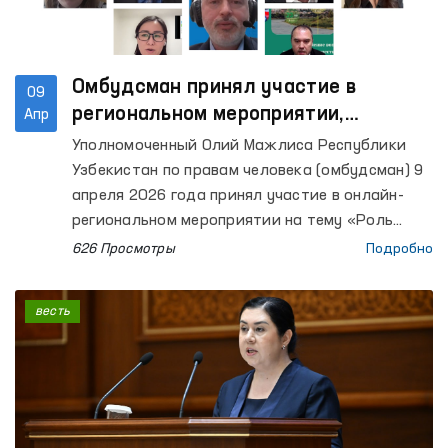
Омбудсман принял участие в
09
региональном мероприятии,
Апр
посвящённом экологическим правам
Уполномоченный Олий Мажлиса Республики
Узбекистан по правам человека (омбудсман) 9
апреля 2026 года принял участие в онлайн-
региональном мероприятии на тему «Роль
сотрудничества Север–Юг, Юг–Юг и
626 Просмотры
Подробно
трёхстороннего сотрудничества в реализации
всех прав человека, включая право на
весть
развитие», организованном Управлением
Верховного комиссара Организации
Объединённых Наций по правам человека.