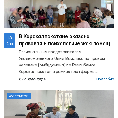
более 1000 учащихся.
В Каракалпакстане оказана
13
правовая и психологическая помощь
Апр
женщинам, пострадавшим от
Региональным представителем
насилия
Уполномоченного Олий Мажлиса по правам
человека (омбудсмана) по Республике
Каракалпакстан в рамках платформы
«Равенство и уважение» в территориальном
622 Просмотры
Подробно
центре Республики Каракалпакстан Центра
реабилитации и адаптации женщин
мониторинг
Национального агентства социальной защиты
при Президенте Республики Узбекистан было
организовано мероприятие «Автобус правовой