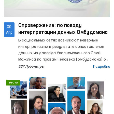
Опровержение: по поводу
09
интерпретации данных Омбудсмана
Апр
В социальных сетях возникают неверные
интерпретации в результате сопоставления
данных из доклада Уполномоченного Олий
Мажлиса по правам человека (омбудсмана) о
деятельности за 2025 год с показателями,
527 Просмотры
Подробно
размещённых в информационных ресурсах
Верховного суда.
весть