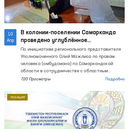
В колонии-поселении Самарканда
10
проведено углублённое
Апр
медицинское обследование
По инициативе регионального представителя
Уполномоченного Олий Мажлиса по правам
человека (омбудсмана) по Самаркандской
области в сотрудничестве с областным
управлением здравоохранения для
720 Просмотры
Подробно
содержащихся лиц в колонии-поселении №38
было организовано медицинское
позиция
обследование.