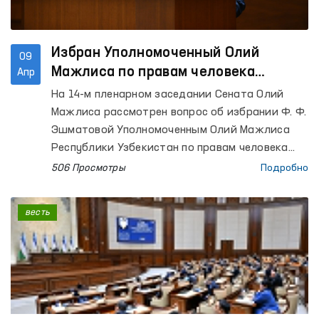
Избран Уполномоченный Олий
09
Мажлиса по правам человека
Апр
(омбудсман)
На 14-м пленарном заседании Сената Олий
Мажлиса рассмотрен вопрос об избрании Ф. Ф.
Эшматовой Уполномоченным Олий Мажлиса
Республики Узбекистан по правам человека
(омбудсманом).
506 Просмотры
Подробно
весть