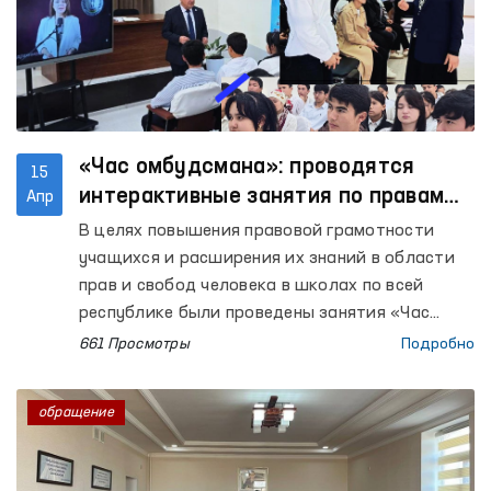
«Час омбудсмана»: проводятся
15
интерактивные занятия по правам
Апр
человека
В целях повышения правовой грамотности
учащихся и расширения их знаний в области
прав и свобод человека в школах по всей
республике были проведены занятия «Час
омбудсмана». В очередных уроках, прошедших
661 Просмотры
Подробно
в Республике Каракалпакстан, а также в
Ферганской, Кашкадарьинской, Бухарской,
обращение
Ташкентской, Наманганской,
Сурхандарьинской, Хорезмской и Навоийской
областях и городе Ташкенте, приняли участие