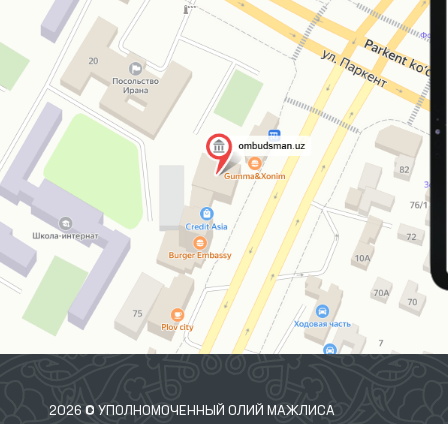
Ургутского районов
(вытрезвители);
Самаркандском
областном филиале
Республиканского
специализированного
научно-практического
медицинского центра
психиатрии и
Наркологической
службы.
2026 © УПОЛНОМОЧЕННЫЙ ОЛИЙ МАЖЛИСА
РЕСПУБЛИКИ УЗБЕКИСТАН ПО ПРАВАМ ЧЕЛОВЕКА