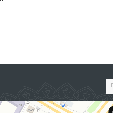
приемник)
Самаркандской
области, ИВС УВД
Ургутского,
ПОРТАЛ КОЛЛЕКТИВНЫХ
Тайлакского,
ОБРАЩЕНИЙ
Пайарыкского и
Кушработского
районов, а также
следственный изолятор
№7 и Колонии-
поселения №37 и №38;
пункты по оказания
медицинской помощи
лицам, находящимся в
состоянии опьянения
Кушработского,
Булунгурского,
Пайарыкского и