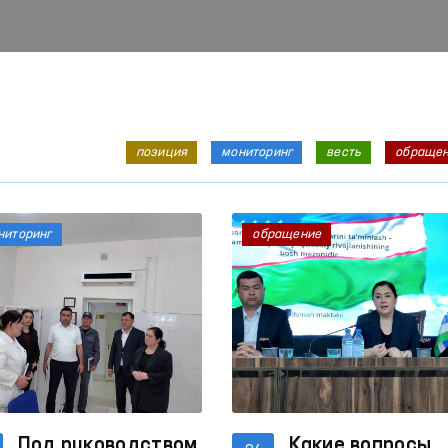
позиция
мониторинг
весть
обраще
ниторинг
обращение
Под руководством
Какие вопросы