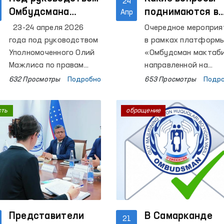
24
Омбудсмана
поднимаются в
Апр
осуществлены
обращениях,
23-24 апреля 2026
Очередное мероприя
мониторинговые
поступающих
года под руководством
в рамках платформ
визиты в ряд
Омбудсману из
Уполномоченного Олий
«Омбудсман мактаби
закрытые
Мажлиса по правам
Республики
направленной на
человека (омбудсмана)
повышение правово
учреждения
Каракалпакстан
632 Просмотры
Подробно
653 Просмотры
Подр
и общественными
осведомлённости
Республики
группами по выявлению
населения в сфере
Каракалпакстан.
сть
обращение
и предупреждению
защиты прав и своб
случаев пыток
человека, проводитс
осуществлены
Республике
мониторинговые
Каракалпакстан.
визиты в места
содержания лиц с
ограниченной свободой
передвижения
Республики
Представители
В Самарканде
21