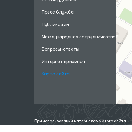
Об Омбудсмане
Шерабадском,
Шурчинском,
Пресс Служба
Кумкурганском и
Публикации
Денауском районах;
мужской дом-интернат
Международное сотрудничество
«Мурувват» для лиц с
инвалидностью
Вопросы-ответы
Денауского района;
Сурхандарьинский
Интернет приёмная
филиал
Карта сайта
Республиканского
специализированного
научно-практического
медицинского центра
наркологии;
специализированную
школу-интернат № 122
При использовании материалов с этого сайта
для глухих и
ссылка