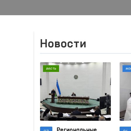
Новости
весть
мо
Региональные