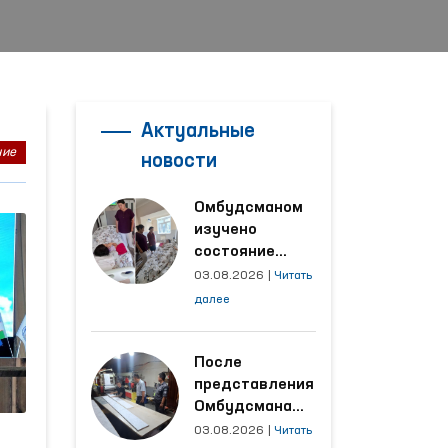
Актуальные
ние
новости
Омбудсманом
изучено
состояние
женщины,
03.08.2026
|
Читать
пострадавшей от
далее
насилия в
Кашкадарьинской
области
После
представления
Омбудсмана
улучшены
03.08.2026
|
Читать