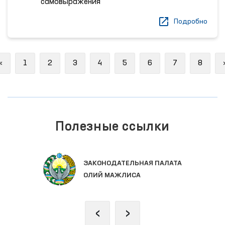
самовыражения
Подробно
Previous
«
1
2
3
4
5
6
7
8
Полезные ссылки
ЕДИНЫЙ 
ОНОДАТЕЛЬНАЯ ПАЛАТА
ГОСУДАР
Й МАЖЛИСА
‹
›