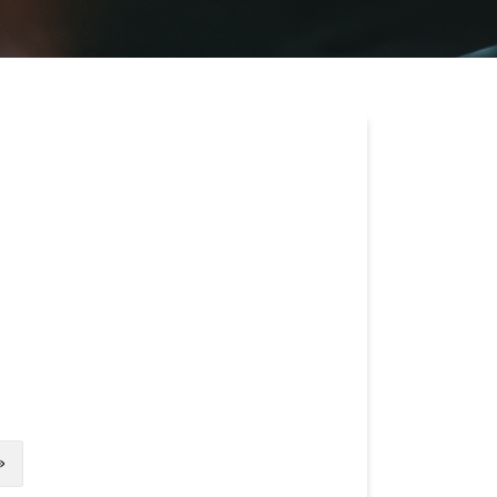
Next
»