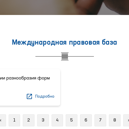
Международная правовая база
нии разнообразия форм
Подробно
Previous
«
1
2
3
4
5
6
7
8