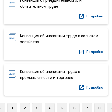
Конвенция о принудительном или
обязательном труде
Подробно
Конвенция об инспекции труда в сельском
хозяйстве
Подробно
Конвенция об инспекции труда в
промышленности и торговле
Подробно
Previous
«
1
2
3
4
5
6
7
8