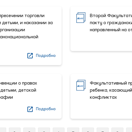
пресечении торговли
Второй Факультат
 детьми, и наказании за
пакту о граждански
Организации
направленный на о
ранснациональной
Подробно
нвенции о правах
Факультативный пр
 детьми, детской
ребенка, касающий
графии
конфликтах
Подробно