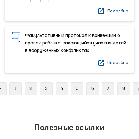
Подробно
Факультативный протокол к Конвенции о
правах ребенка, касающийся участия детей
в вооруженных конфликтах
Подробно
Previous
«
1
2
3
4
5
6
7
8
Полезные ссылки