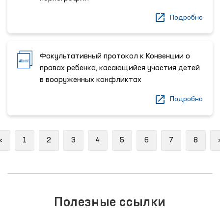
Подробно
Факультативный протокол к Конвенции о
правах ребенка, касающийся участия детей
в вооруженных конфликтах
Подробно
Previous
«
1
2
3
4
5
6
7
8
Полезные ссылки