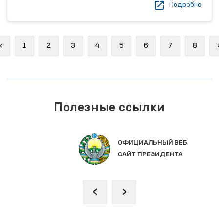
Подробно
Previous
«
1
2
3
4
5
6
7
8
Полезные ссылки
ОФИЦИАЛЬНЫЙ ВЕБ
САЙТ ПРЕЗИДЕНТА
‹
›