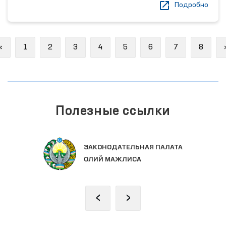
Подробно
Previous
«
1
2
3
4
5
6
7
8
Полезные ссылки
ЗАКОНОДАТЕЛЬНАЯ ПАЛАТА
ОЛИЙ МАЖЛИСА
‹
›