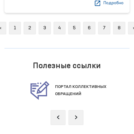
Подробно
Previous
«
1
2
3
4
5
6
7
8
Полезные ссылки
ПОРТАЛ КОЛЛЕКТИВНЫХ
ОБРАЩЕНИЙ
‹
›