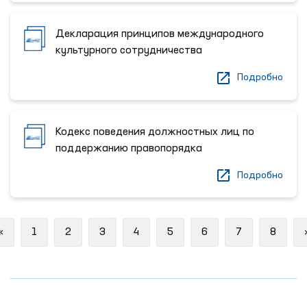
Декларация принципов международного
культурного сотрудничества
Подробно
Кодекс поведения должностных лиц по
поддержанию правопорядка
Подробно
Previous
«
1
2
3
4
5
6
7
8