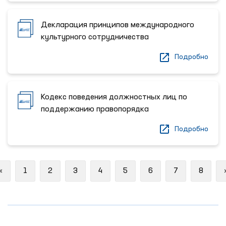
Декларация принципов международного
культурного сотрудничества
Подробно
Кодекс поведения должностных лиц по
поддержанию правопорядка
Подробно
Previous
«
1
2
3
4
5
6
7
8