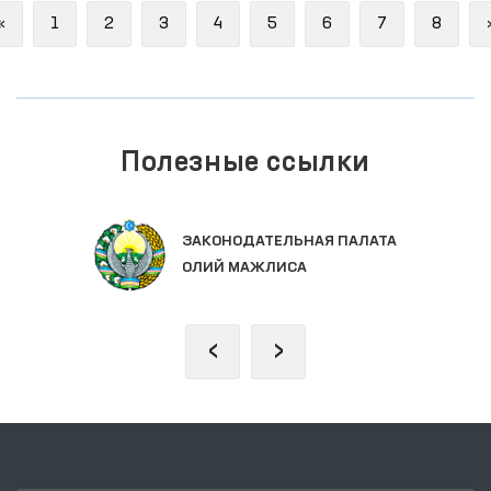
Previous
«
1
2
3
4
5
6
7
8
Полезные ссылки
ЗАКОНОДАТЕЛЬНАЯ ПАЛАТА
ОЛИЙ МАЖЛИСА
‹
›