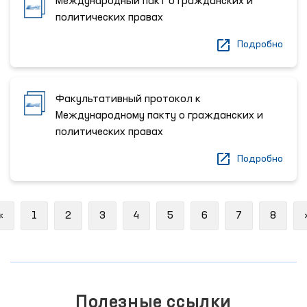
Международный пакт о гражданских и
политических правах
Подробно
Факультативный протокол к
Международному пакту о гражданских и
политических правах
Подробно
Previous
«
1
2
3
4
5
6
7
8
Полезные ссылки