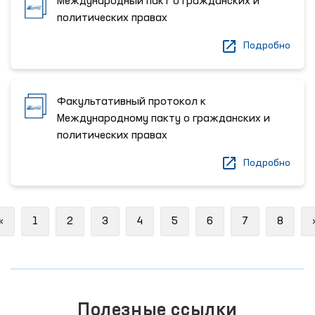
Международный пакт о гражданских и
политических правах
Подробно
Факультативный протокол к
Международному пакту о гражданских и
политических правах
Подробно
Previous
«
1
2
3
4
5
6
7
8
Полезные ссылки