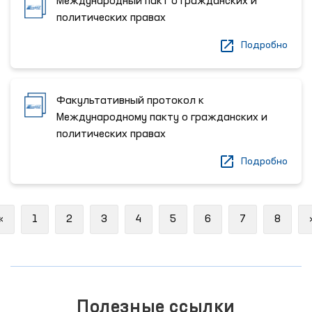
Международный пакт о гражданских и
политических правах
Подробно
Факультативный протокол к
Международному пакту о гражданских и
политических правах
Подробно
Previous
«
1
2
3
4
5
6
7
8
Полезные ссылки